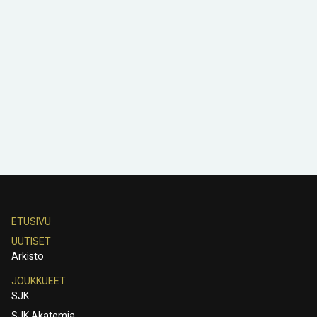
ETUSIVU
UUTISET
Arkisto
JOUKKUEET
SJK
SJK Akatemia