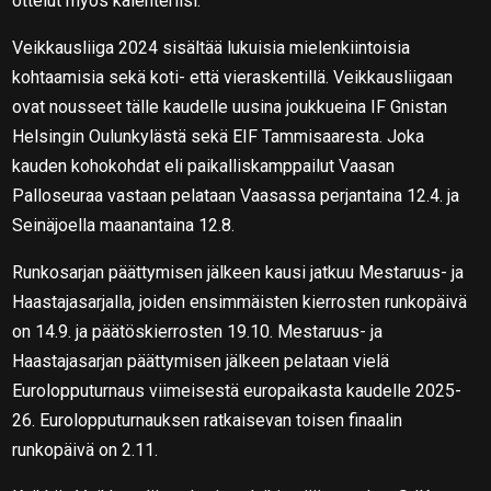
ottelut myös kalenteriisi.
Veikkausliiga 2024 sisältää lukuisia mielenkiintoisia
kohtaamisia sekä koti- että vieraskentillä. Veikkausliigaan
ovat nousseet tälle kaudelle uusina joukkueina IF Gnistan
Helsingin Oulunkylästä sekä EIF Tammisaaresta. Joka
kauden kohokohdat eli paikalliskamppailut Vaasan
Palloseuraa vastaan pelataan Vaasassa perjantaina 12.4. ja
Seinäjoella maanantaina 12.8.
Runkosarjan päättymisen jälkeen kausi jatkuu Mestaruus- ja
Haastajasarjalla, joiden ensimmäisten kierrosten runkopäivä
on 14.9. ja päätöskierrosten 19.10. Mestaruus- ja
Haastajasarjan päättymisen jälkeen pelataan vielä
Eurolopputurnaus viimeisestä europaikasta kaudelle 2025-
26. Eurolopputurnauksen ratkaisevan toisen finaalin
runkopäivä on 2.11.