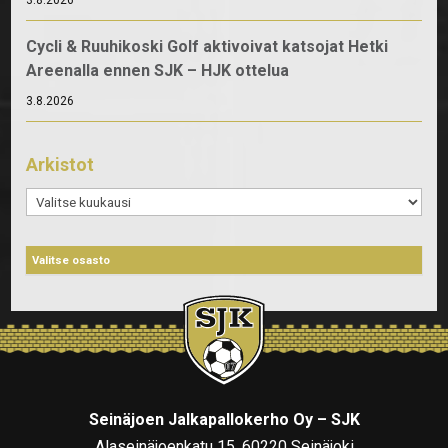
Cycli & Ruuhikoski Golf aktivoivat katsojat Hetki
Areenalla ennen SJK – HJK ottelua
3.8.2026
Arkistot
Arkistot
Seinäjoen Jalkapallokerho Oy – SJK
Alaseinäjoenkatu 15, 60220 Seinäjoki