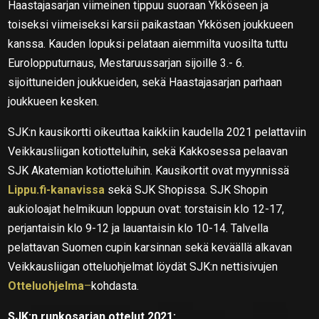
Haastajasarjan viimeinen tippuu suoraan Ykköseen ja
toiseksi viimeiseksi karsii paikastaan Ykkösen joukkueen
kanssa. Kauden lopuksi pelataan aiemmilta vuosilta tuttu
Eurolopputurnaus, Mestaruussarjan sijoille 3.- 6.
sijoittuneiden joukkueiden, sekä Haastajasarjan parhaan
joukkueen kesken.
SJK:n kausikortti oikeuttaa kaikkiin kaudella 2021 pelattaviin
Veikkausliigan kotiotteluihin, sekä Kakkosessa pelaavan
SJK Akatemian kotiotteluihin. Kausikortit ovat myynnissä
Lippu.fi-kanavissa
sekä SJK Shopissa. SJK Shopin
aukioloajat helmikuun loppuun ovat: torstaisin klo 12-17,
perjantaisin klo 9-12 ja lauantaisin klo 10-14. Talvella
pelattavan Suomen cupin karsinnan sekä keväällä alkavan
Veikkausliigan otteluohjelmat löydät SJK:n nettisivujen
Otteluohjelma
–
kohdasta.
SJK:n runkosarjan ottelut 2021: