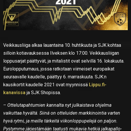
Veikkausliiga alkaa lauantaina 10. huhtikuuta ja SJK kohtaa
silloin kotiavauksessa Ilveksen klo 17:00. Veikkausliigan
loppusarjat päättyvät, ja mitalistit ovat selvillä 16. lokakuuta.
Eurolopputurnaus, jossa ratkotaan viimeiset europaikat
seuraavalle kaudelle, päättyy 6. marraskuuta. SJK:n
kausikortit kaudelle 2021 ovat myynnissä
Lippu.fi-
kanavissa
ja SJK Shopissa.
–
Ottelutapahtumien kannalta nyt julkaistava ohjelma
vaikuttaa hyvältä. Siinä on otteluiden markkinointia varten
hyvä rytmi, ja meille tärkeitä viikonloppupelejä on paljon.
Pystymme järjestämään taatusti mukavia hetkiä jalkapallo-