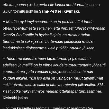
ottelun parissa, koko perheelle lapsia unohtamatta
, sanoo
SJK:n toimitusjohtaja
Sami-Petteri Kivimäki.
–
Meidän pyrkimyksenämme on jo pitkään ollut luoda
ottelutapahtumasta sellainen, että ihmiset tulevat viihtymään
OmaSp Stadionille jo hyvissä ajoin, nauttivat ottelun
tunnelmasta sekä jäävät viettämään jälkipelejä meidän
laadukkaissa tiloissamme vielä pitkään ottelun jälkeen.
–
Tulemme panostamaan tapahtumiin ja palveluihin
edelleen, ja meillä on jo viime kaudelta toteuttamatta jääneitä
suunnitelmia, joita voidaan hyödyntää edelleen tämän
kauden aikana. Yksi iso asia on Seinäjoen muut tapahtumat
sekä toivottavasti kesällä pelattavat miesten jalkapallon EM-
kisat, jotka näkyvät myös meidän ottelutapahtumissamme
,
Kivimäki jatkaa.
–
Viime kaudelle jo tehdyt suunnitelmat mahdollisten