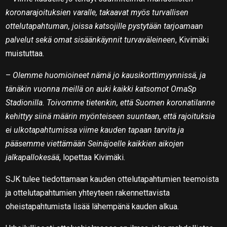
koronarajoituksien varalle, takaavat myös turvallisen
ottelutapahtuman, joissa katsojille pystytään tarjoamaan
palvelut sekä omat sisäänkäynnit turvaväleineen
, Kivimäki
muistuttaa.
–
Olemme huomioineet nämä jo kausikorttimyynnissä, ja
tänäkin vuonna meillä on auki kaikki katsomot OmaSp
Stadionilla. Toivomme tietenkin, että Suomen koronatilanne
kehittyy siinä määrin myönteiseen suuntaan, että rajoituksia
ei ulkotapahtumissa viime kauden tapaan tarvita ja
pääsemme viettämään Seinäjoelle kaikkien aikojen
jalkapallokesää
, lopettaa Kivimäki.
SJK tulee tiedottamaan kauden ottelutapahtumien teemoista
ja ottelutapahtumien yhteyteen rakennettavista
oheistapahtumista lisää lähempänä kauden alkua.