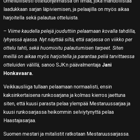
Urheilullisesti otteluohjelmassa on ilmaa, joka mahdollistaa
laadukkaan sarjan läpiviemisen, ja pelaajilla on myös aikaa
harjoitella sekä palautua otteluista.
–
Viime kaudella pelejä jouduttiin pelaamaan kovalla tahdilla,
lyhyessä ajassa. Nyt näyttää siltä, että sarjassa on viikko per
ottelu tahti, sekä huomioitu palautumisen tarpeet. Siten
meillä on aikaa myös harjoitella ja parantaa peliä tarvittaessa
otteluiden välillä,
sanoo SJK:n päävalmentaja
Jani
Honkavaara.
Veikkausliiga tullaan pelaamaan normaalisti, ensin
kaksinkertaisena runkosarjana ja kolmas kierros jaettuna
siten, että kuusi parasta pelaa ylempää Mestaruussarjaa ja
kuusi runkosarjassa heikommin selviytynyttä pelaa
Haastajasarjaa.
Suomen mestari ja mitalistit ratkotaan Mestaruussarjassa.