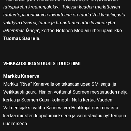
futispaketin kruununjalokivi. Tulevan kauden merkittävien
tuotantopanostuksien tavoitteena on tuoda Veikkausliigasta
välittyvä draama, tunne ja timanttinen urheiluviihde yhä
lähemmäs faneja”,
kertoo Nelonen Median urheilupäällikkö
Tuomas Saarela.
VEIKKAUSLIIGAN UUSI STUDIOTIIMI
Markku Kanerva
Markku ”Rive” Kanervalla on takanaan upea SM-sarja- ja
Veikkausliigaura. Hän on voittanut Suomen mestaruuden neljä
kertaa ja Suomen Cupin kolmesti. Neljä kertaa Vuoden
Valmentajaksi valittu Kanerva vei Huuhkajat ensimmäistä
kertaa miesten lopputurnaukseen ja valmistautuu nyt tempun
uusimiseen.