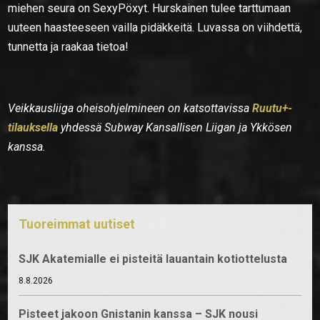
miehen seura on SexyPöxyt. Hurskainen tulee tarttumaan
uuteen haasteeseen vailla pidäkkeitä. Luvassa on viihdettä,
tunnetta ja raakaa tietoa!
Veikkausliiga oheisohjelmineen on katsottavissa
Ruutu+-
tilauksella
yhdessä Subway Kansallisen Liigan ja Ykkösen
kanssa.
Tuoreimmat uutiset
SJK Akatemialle ei pisteitä lauantain kotiottelusta
8.8.2026
Pisteet jakoon Gnistanin kanssa – SJK nousi