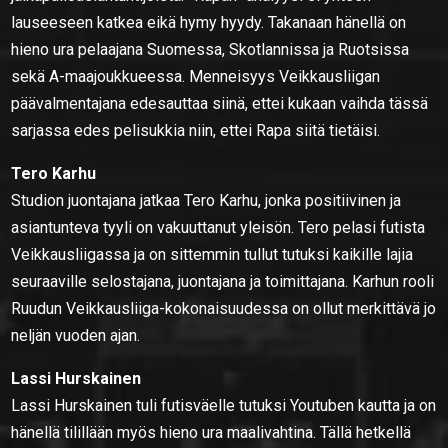
lauseeseen katkea eikä hymy hyydy. Takanaan hänellä on
hieno ura pelaajana Suomessa, Skotlannissa ja Ruotsissa
sekä A-maajoukkueessa. Menneisyys Veikkausliigan
päävalmentajana edesauttaa siinä, ettei kukaan vaihda tässä
sarjassa edes pelisukkia niin, ettei Rapa siitä tietäisi.
Tero Karhu
Studion juontajana jatkaa Tero Karhu, jonka positiivinen ja
asiantunteva tyyli on vakuuttanut yleisön. Tero pelasi futista
Veikkausliigassa ja on sittemmin tullut tutuksi kaikille lajia
seuraaville selostajana, juontajana ja toimittajana. Karhun rooli
Ruudun Veikkausliiga-kokonaisuudessa on ollut merkittävä jo
neljän vuoden ajan.
Lassi Hurskainen
Lassi Hurskainen tuli futisväelle tutuksi Youtuben kautta ja on
hänellä tilillään myös hieno ura maalivahtina. Tällä hetkellä