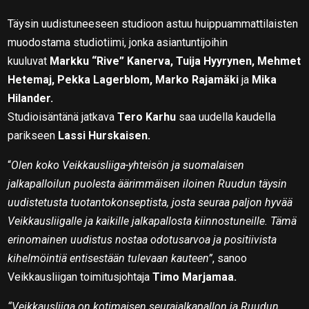
Täysin uudistuneeseen studioon astuu huippuammattilaisten
muodostama studiotiimi, jonka asiantuntijoihin
kuuluvat
Markku “Rive” Kanerva, Tuija Hyyrynen, Mehmet
Hetemaj, Pekka Lagerblom, Marko Rajamäki
ja
Mika
Hilander.
Studioisäntänä jatkava
Tero Karhu
saa uudella kaudella
parikseen
Lassi Hurskaisen.
“
Olen koko Veikkausliiga-yhteisön ja suomalaisen
jalkapalloilun puolesta äärimmäisen iloinen Ruudun täysin
uudistetusta tuotantokonseptista, josta seuraa paljon hyvää
Veikkausliigalle ja kaikille jalkapallosta kiinnostuneille. Tämä
erinomainen uudistus nostaa odotusarvoa ja positiivista
kihelmöintiä entisestään tulevaan kauteen”
, sanoo
Veikkausliigan toimitusjohtaja
Timo Marjamaa.
“Veikkausliiga on kotimaisen seurajalkapallon ja Ruudun