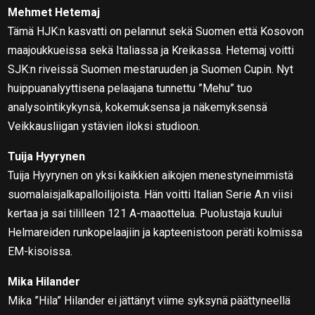
Mehmet Hetemaj
Tämä HJK:n kasvatti on pelannut sekä Suomen että Kosovon
maajoukkueissa sekä Italiassa ja Kreikassa. Hetemaj voitti
SJK:n riveissä Suomen mestaruuden ja Suomen Cupin. Nyt
huippuanalyyttisena pelaajana tunnettu ”Mehu” tuo
analysointikykynsä, kokemuksensa ja näkemyksensä
Veikkausliigan ystävien iloksi studioon.
Tuija Hyyrynen
Tuija Hyyrynen on yksi kaikkien aikojen menestyneimmistä
suomalaisjalkapalloilijoista. Hän voitti Italian Serie A:n viisi
kertaa ja sai tililleen 121 A-maaottelua. Puolustaja kuului
Helmareiden runkopelaajiin ja kapteenistoon peräti kolmissa
EM-kisoissa.
Mika Hilander
Mika ”Hila” Hilander ei jättänyt viime syksynä päättyneellä