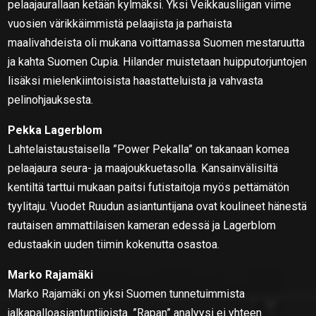
pelaajaurallaan ketään kylmäksi. Yksi Veikkausliigan viime
vuosien värikkäimmistä pelaajista ja parhaista
maalivahdeista oli mukana voittamassa Suomen mestaruutta
ja kahta Suomen Cupia. Hilander muistetaan huipputorjuntojen
lisäksi mielenkiintoisista haastatteluista ja vahvasta
pelinohjauksesta.
Pekka Lagerblom
Lahtelaistaustaisella ”Power Pekalla” on takanaan komea
pelaajaura seura- ja maajoukkuetasolla. Kansainvälisiltä
kentiltä tarttui mukaan paitsi futistaitoja myös pettämätön
tyylitaju. Vuodet Ruudun asiantuntijana ovat koulineet hänestä
rautaisen ammattilaisen kameran edessä ja Lagerblom
edustaakin uuden tiimin kokenutta osastoa.
Marko Rajamäki
Marko Rajamäki on yksi Suomen tunnetuimmista
jalkapalloasiantuntijoista. ”Rapan” analyysi ei yhteen