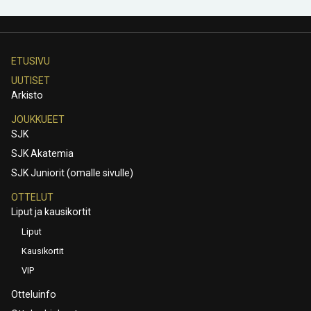
ETUSIVU
UUTISET
Arkisto
JOUKKUEET
SJK
SJK Akatemia
SJK Juniorit (omalle sivulle)
OTTELUT
Liput ja kausikortit
Liput
Kausikortit
VIP
Otteluinfo