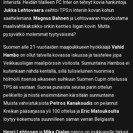
Interistä. Heidän tilalleen FC Inter on tehnyt kovia hankintoja.
Jukka Lehtovaara
vaihtoi TPS:n Interiin kovan kohun
saattelemana.
Magnus Bahnen
ja Lehtovaaran muodostama
maalivahtikaksikko onkin kenties liigan kovin. Mutta
pysyvätkö molemmat tyytyväisinä?
Suomen alle 21-vuotiaiden maajoukkueen hyökkääjä
Vahid
Hambo
on ollut talvella kovassa iskussa ja taistelee jopa
Veikkausliigan maalipörssin voitosta. Sunnuntaina Hamboa ei
kuitenkaan nähdä kentällä, sillä tulisieluinen nuorimies
hölmöili itsensä aikaseen suihkuun Suomen Cupin ottelussa
TPS:ää vastaan. Suoraa punaista seuraa parin ottelun
pelikielto ja niistä ensimmäinen kärsitään sunnuntaina.
Muista vahvistuksista
Petros Kanakoudis
on pelannut
Kreikan pääsarjassa yli 100 ottelua ja
Eric Matoukoulta
löytyy kokemusta suunnilleen saman verran Belgiasta.
Henri Lehtosen
ja
Mika Ojalan
panos on joukkueelle tärkeä.