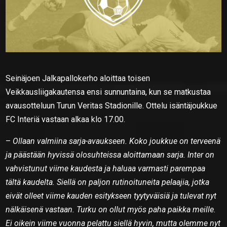
Seinäjoen Jalkapallokerho aloittaa toisen
Veikkausliigakautensa ensi sunnuntaina, kun se matkustaa
avausotteluun Turun Veritas Stadionille. Ottelu isäntäjoukkue
FC Interiä vastaan alkaa klo 17.00.
–
Ollaan valmiina sarja-avaukseen. Koko joukkue on terveenä
ja päästään hyvissä olosuhteissa aloittamaan sarja. Inter on
vahvistunut viime kaudesta ja haluaa varmasti parempaa
tältä kaudelta. Siellä on paljon rutinoituneita pelaajia, jotka
eivät olleet viime kauden esitykseen tyytyväisiä ja tulevat nyt
nälkäisenä vastaan. Turku on ollut myös paha paikka meille.
Ei oikein viime vuonna pelattu siellä hyvin, mutta olemme nyt