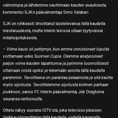
valmiimpia ja lähdemme nauttimaan kauden avauksesta,
kommentoi SJK:n päävalmentaja Simo Valakari.
SJK on rohkeasti ilmoittanut taistelevansa tällä kaudella
mestaruudesta, mutta Interin leirissä ollaan tyytyväisiä
mitalisijoituksesta.
–
Viime kausi oli pettymys, kun emme onnistuneet lopulta
voittamaan edes Suomen Cupia. Olemme analysoineet
paljon viime kauden tapahtumia ja pyrimme luonnollisesti
ottamaan niistä opiksi ja tekemään asioita tällä kaudella
paremmin. Tavoitteena on parantaa pelaamista ja sitä kautta
myös sijoitusta. Tavoittelemme sijoitusta kolmen parhaan
joukkoon
, sanoo FC Interin päävalmentaj Job Dragtsma
seuransa nettisivuilla.
Ottelu näkyy suorana ISTV:stä, joka televisioi jokaisen
Veikkausliigaotttelun tällä kaudella, viidellä kameralla