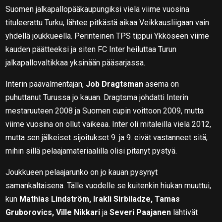
Suomen jalkapallopääkaupungiksi vielä viime vuosina
tituleerattu Turku, lähtee pitkästä aikaa Veikkausliigaan vain
yhdellä joukkueella. Perinteinen TPS tippui Ykköseen viime
kauden päätteeksi ja siten FC Inter heiluttaa Turun
jalkapallovaltikkaa yksinään pääsarjassa.
Interin päävalmentajan,
Job Dragtsman
asema on
puhuttanut Turussa jo kauan. Dragtsma johdatti Interin
mestaruuteen 2008 ja Suomen cupin voittoon 2009, mutta
viime vuosina on ollut vaikeaa. Inter oli mitaleilla vielä 2012,
mutta sen jälkeiset sijoitukset 9. ja 9. eivät vastanneet sitä,
mihin sillä pelaajamateriaalilla olisi pitänyt pystyä.
Joukkueen pelaajarunko on jo kauan pysynyt
samankaltaisena. Tälle vuodelle se kuitenkin hiukan muuttui,
kun
Mathias Lindström, Irakli Sirbiladze, Tamas
Gruborovics, Ville Nikkari
ja
Severi Paajanen
lähtivät