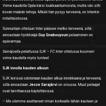
Viime kaudella Ojala kärsi loukkaantumisista, mutta iski silti
kovan määrän tehoja. Mikäli hän pysyy terveenä, on Interkin
mitalitaistossa.
Sunnuntain otteluun Inter pääsee melko terveenä, sillä
ainoastaan hyökkääjä
Guy Gnabouyoun
pelaaminen on
epävarmaa.
Seinäjoella pelattussa SJK – FC Inter ottelussa kuumeni
viime kaudella myös tunteet.
SJK innolla kauden alkuun
SJK leirissä odotetaan kauden alkua innokkaana ja terveenä,
sillä ainoastaan
Jesse Sarajärvi
on sivussa. Muut pelaajat
ovat tarvittaessa käytettävissä.
–
Me olemme asettaneet riman korkealle tähän kauteen ja