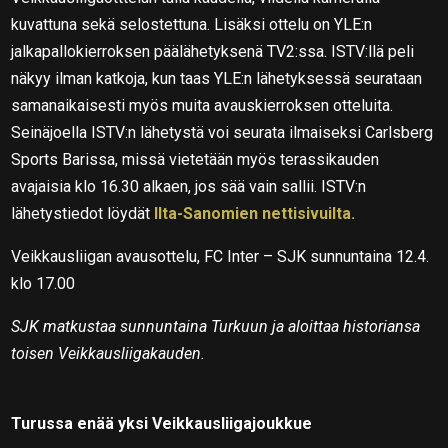
kuvattuna sekä selostettuna. Lisäksi ottelu on YLE:n
jalkapallokierroksen päälähetyksenä TV2:ssa. ISTV:llä peli
näkyy ilman katkoja, kun taas YLE:n lähetyksessä seurataan
samanaikaisesti myös muita avauskierroksen otteluita.
Seinäjoella ISTV:n lähetystä voi seurata ilmaiseksi Carlsberg
Sports Barissa, missä vietetään myös terassikauden
avajaisia klo 16.30 alkaen, jos sää vain sallii. ISTV:n
lähetystiedot löydät
Ilta-Sanomien nettisivuilta.
Veikkausliigan avausottelu, FC Inter – SJK sunnuntaina 12.4.
klo 17.00
SJK matkustaa sunnuntaina Turkuun ja aloittaa historiansa
toisen Veikkausliigakauden.
Turussa enää yksi Veikkausliigajoukkue