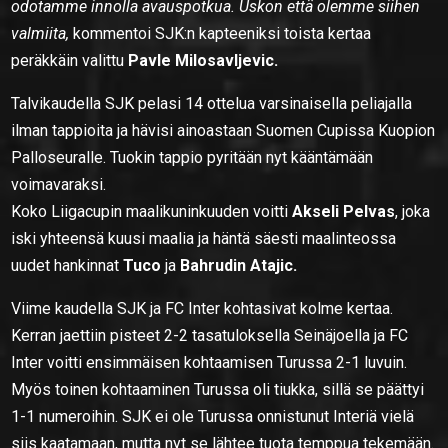
odotamme innolla avauspotkua. Uskon että olemme siihen
valmiita,
kommentoi SJK:n kapteeniksi toista kertaa
peräkkäin valittu
Pavle Milosavljevic.
Talvikaudella SJK pelasi 14 ottelua varsinaisella peliajalla
ilman tappioita ja hävisi ainoastaan Suomen Cupissa Kuopion
Palloseuralle. Tuokin tappio pyritään nyt kääntämään
voimavaraksi.
Koko Liigacupin maalikuninkuuden voitti
Akseli Pelvas
, joka
iski yhteensä kuusi maalia ja häntä säesti maalinteossa
uudet hankinnat
Tuco
ja
Bahrudin Atajic.
Viime kaudella SJK ja FC Inter kohtasivat kolme kertaa.
Kerran jaettiin pisteet 2-2 tasatuloksella Seinäjoella ja FC
Inter voitti ensimmäisen kohtaamisen Turussa 2-1 luvuin.
Myös toinen kohtaaminen Turussa oli tiukka, sillä se päättyi
1-1 numeroihin. SJK ei ole Turussa onnistunut Interiä vielä
siis kaatamaan, mutta nyt se lähtee tuota temppua tekemään.