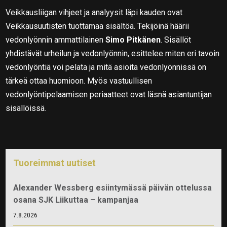
Veikkausliigan vihjeet ja analyysit läpi kauden ovat
Veikkausuutisten tuottamaa sisältöä. Tekijöinä häärii
vedonlyönnin ammattilainen
Simo Pitkänen
. Sisällöt
yhdistävät urheilun ja vedonlyönnin, esittelee miten eri tavoin
vedonlyöntiä voi pelata ja mitä asioita vedonlyönnissä on
tärkeä ottaa huomioon. Myös vastuullisen
vedonlyöntipelaamisen periaatteet ovat läsnä asiantuntijan
sisällöissä.
Tuoreimmat uutiset
Alexander Wessberg esiintymässä päivän ottelussa
osana SJK Liikuttaa – kampanjaa
7.8.2026