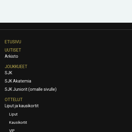
ETUSIVU
UUTISET
Arkisto
JOUKKUEET
SJK
SJK Akatemia
SJK Juniorit (omalle sivulle)
OTTELUT
Liput ja kausikortit
Liput
Kausikortit
VIP