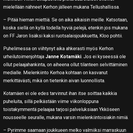
mielellään nähneet Kerhon jälleen mukana Tellushallissa.
– Pitää hieman miettiä. Se on aika aikaisin meille. Katsotaan,
koska siellä on kyllä todella hyviä pelejä, etenkin jos mukana
on FF Jaron lisäksi kaksi ruotsalaisjoukkuetta, Kloo pohtii.
Puhelimessa on viihtynyt aika ahkerasti myös Kerhon
urheilutoimenjohtaja
Janne Kotamäki
. Jos ei kyseessä ole
ollut pelaajahankinta, on aiheena ollut tilanteen selvittäminen
medialle. Mielenkiinto Kerhoa kohtaan on kasvanut
merkittävästi, mikä on tietenkin aivan luonnollista.
Kotamäen ei ole edes tarvinnut ihan itse soittaa kaikkia
puheluita, sillä pelkästään viime viikonloppuna
toistakymmentä pelaajaa tarjosi palveluksiaan Ykköseen
nousseelle seuralle, mukana varsin mielenkiintoisiakin nimiä.
– Pyrimme saamaan joukkueen melko valmiiksi marraskuun