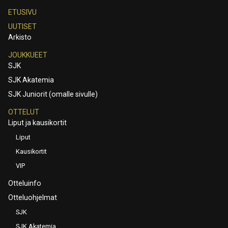
ETUSIVU
UUTISET
Arkisto
JOUKKUEET
SJK
SJK Akatemia
SJK Juniorit (omalle sivulle)
OTTELUT
Liput ja kausikortit
Liput
Kausikortit
VIP
Otteluinfo
Otteluohjelmat
SJK
SJK Akatemia