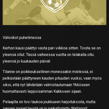
Väliviikot puhelimessa
Kerhon kausi päättyi vasta pari viikkoa sitten. Toista se on
yleensä ollut. Tässä vaiheessa vuotta on telakalla oltu
yleensä jo kuukauden päivät.
Tilanne on poikkeuksellinen monessakin mielessä, ei
pelkästään päättyneen kauden pituuden vuoksi, vaan myös
siksi, että nyt lähdetään valmistautumaan Ykköseen
huomattavasti leppoisamman Kakkosen sijaan.
Pelaajilla on tovi taukoa joukkueen harjoituksista, mutta
sangen monet heistä on jo paikallistettu Wallsport