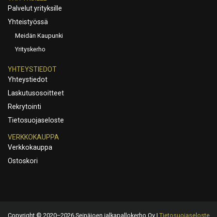
Palvelut yrityksille
Yhteistyössä
Meidän Kaupunki
Yrityskerho
YHTEYSTIEDOT
Yhteystiedot
Laskutusosoitteet
Rekrytointi
Tietosuojaseloste
VERKKOKAUPPA
Verkkokauppa
Ostoskori
Copyright © 2020–2026 Seinäjoen jalkapallokerho Oy |
Tietosuojaseloste