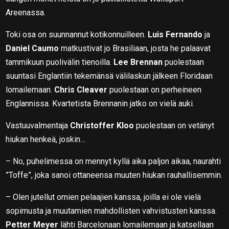
Areenassa.
Toki osa on suunnannut kotikonnuilleen.
Luis Fernando
ja
Daniel Caumo
matkustivat jo Brasiliaan, josta he palaavat
tammikuun puolivälin tienoilla.
Lee Brennan
puolestaan
suuntasi Englantiin tekemänsä välilaskun jälkeen Floridaan
lomailemaan.
Chris Cleaver
puolestaan on perheineen
Englannissa. Kvartetista Brennanin jatko on vielä auki.
Vastuuvalmentaja
Christoffer Kloo
puolestaan on vetänyt
hiukan henkeä, joskin…
– No, puhelimessa on mennyt kyllä aika paljon aikaa, naurahti
”Toffe”, joka sanoi ottaneensa muuten hiukan rauhallisemmin.
– Olen jutellut omien pelaajien kanssa, joilla ei ole vielä
sopimusta ja muutamien mahdollisten vahvistusten kanssa.
Petter Meyer
lähti Barcelonaan lomailemaan ja katsellaan