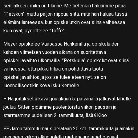
sen jälkeen, mikä on tilanne. Me tietenkin haluamme pitää
”Petskun”, mutta paljon riippuu siitä, mitä hän haluaa tässä
elämäntilanteessa, kun opiskelutkin ovat siinä vaiheessa
kuin ovat, pyörittelee ”Toffe”.
Meyer opiskelee Vaasassa Hankenilla ja opiskeluiden
kahden viimeisen vuoden aikana on suoritettava
opiskelijavaihto ulkomailla. ”Petskulla” opiskelut ovat siinä
vaiheessa, että pikku hiljaa on pohdittava tuota
opiskelijavaihtoa ja jos se tulee eteen nyt, se on
luonnollisestikin kova isku Kerholle.
– Harjoitukset alkavat joulukuun 5. päivänä ja jatkuvat lähelle
joulua. Sitten pidämme puolentoista viikon paussin ja
starttaamme uudelleen 2. tammikuuta, lisää Kloo.
FF Jaron tammiturnaus pelataan 20.-21. tammikuuta ja ainakin
menneen viikon alkupuolella pietarsaarelaiset olisivat