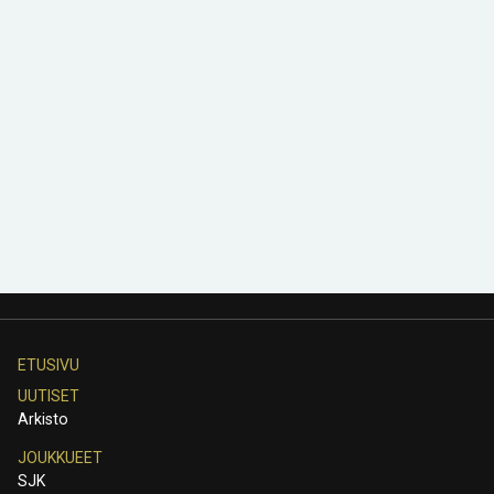
ETUSIVU
UUTISET
Arkisto
JOUKKUEET
SJK