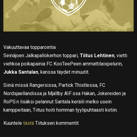
Vakuuttavaa topparointia
Seinäjoen Jalkapallokerhon toppari,
Tiitus Lehtinen
, vietti
viehkoa poikapainia FC KooTeePeen ammattilaispelurin,
Jukka Santalan
, kanssa täydet minuutit.
Siinä missä Rangersissa, Partick Thistlessa, FC
Nordsjaellandissa ja Mjällby AIF:ssa Hakan, Jokereiden ja
RoPS:n lisäksi pelannut Santala keräili melko usein
kamppeitaan, Tiitus hoiti homman tyylipuhtaasti kotiin.
Kuuntele
tästä
Tiituksen kommentit.