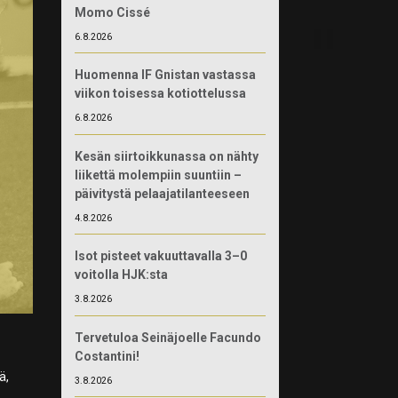
Momo Cissé
6.8.2026
Huomenna IF Gnistan vastassa
viikon toisessa kotiottelussa
6.8.2026
Kesän siirtoikkunassa on nähty
liikettä molempiin suuntiin –
päivitystä pelaajatilanteeseen
4.8.2026
Isot pisteet vakuuttavalla 3–0
voitolla HJK:sta
3.8.2026
Tervetuloa Seinäjoelle Facundo
Costantini!
ä,
3.8.2026