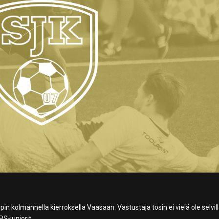
kolmannella kierroksella Vaasaan. Vastustaja tosin ei vielä ole selvill
PS-juniorit.