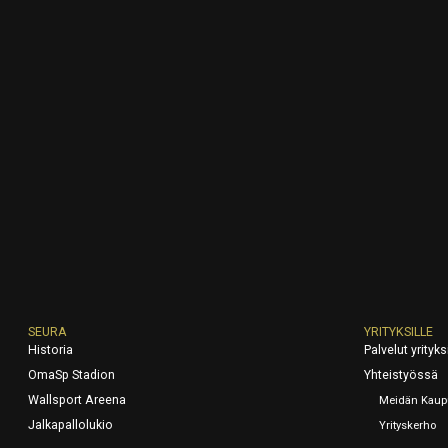
SEURA
YRITYKSILLE
Historia
Palvelut yrityksi
OmaSp Stadion
Yhteistyössä
Wallsport Areena
Meidän Kaup
Jalkapallolukio
Yrityskerho