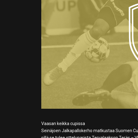
Vaasan keikka cupissa
Seinäjoen Jalkapallokerho matkustaa Suomen Cupin 
sillä se tulee otteluparista Tervalaakson Teräs – V