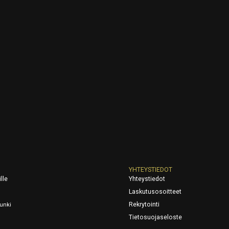
YHTEYSTIEDOT
lle
Yhteystiedot
Laskutusosoitteet
Rekrytointi
unki
Tietosuojaseloste