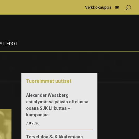
Verkkokauppa
STIEDOT
Tuoreimmat uutiset
Alexander Wessberg
esiintymässä päivän ottelussa
osana SJK Liikuttaa –
kampanjaa
7.8.2026
Tervetuloa SJK Akatemiaan