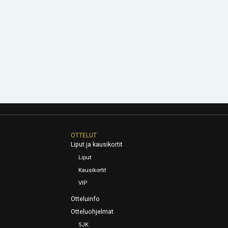
OTTELUT
Liput ja kausikortit
Liput
Kausikortit
VIP
Otteluinfo
Otteluohjelmat
SJK