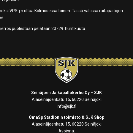
neksi VPS-j:n oltua Kolmosessa toinen. Tässä valossa raitapaitojen
ee.
kierros puolestaan pelataan 20.-29. huhtikuuta.
Seinäjoen Jalkapallokerho Oy – SJK
Alaseinäjoenkatu 15, 60220 Seinäjoki
info@sjk.fi
OmaSp Stadionin toimisto & SJK Shop
Alaseinäjoenkatu 15, 60220 Seinäjoki
Avoinna: