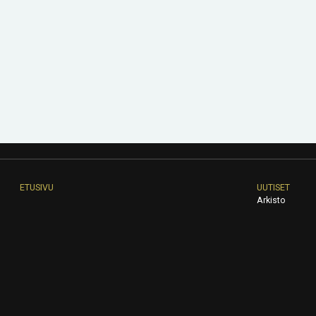
ETUSIVU
UUTISET
Arkisto