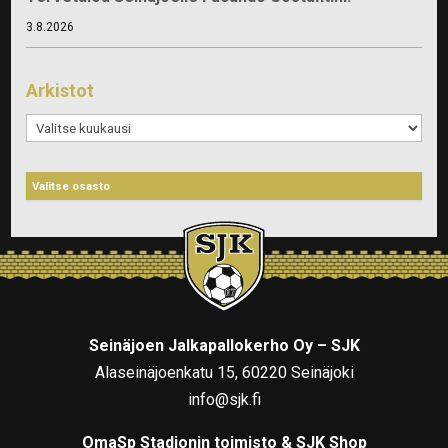
3.8.2026
Arkistot
Arkistot
Seinäjoen Jalkapallokerho Oy – SJK
Alaseinäjoenkatu 15, 60220 Seinäjoki
info@sjk.fi
OmaSp Stadionin toimisto & SJK Shop