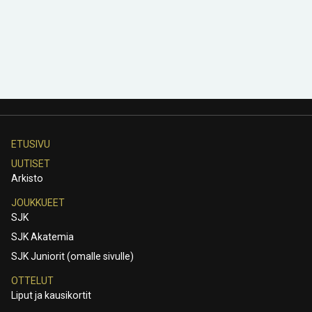
ETUSIVU
UUTISET
Arkisto
JOUKKUEET
SJK
SJK Akatemia
SJK Juniorit (omalle sivulle)
OTTELUT
Liput ja kausikortit