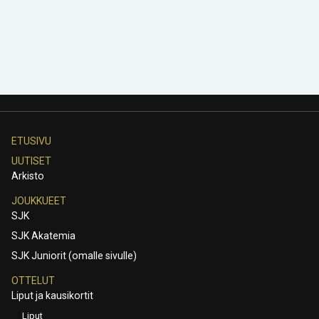
ETUSIVU
UUTISET
Arkisto
JOUKKUEET
SJK
SJK Akatemia
SJK Juniorit (omalle sivulle)
OTTELUT
Liput ja kausikortit
Liput