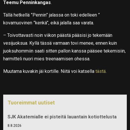
Teemu Penninkangas
.
Tällä hetkellä ”Pennin” jalassa on toki edelleen ”
kovamuovinen ”kenkä”, eikä jalalla saa varata.
– Toivottavasti noin viikon päästä pääsisi jo tekemään
vesijuoksua. Kyllä tässä varmaan tovi menee, ennen kuin
juoksuhommiin saati sitten pallon kanssa pääsee tekemisiin,
harmitteli nuori mies treenaamisen ohessa.
Muutama kuvakin jäi kortille. Niitä voi katsella
tästä
.
Tuoreimmat uutiset
SJK Akatemialle ei pisteitä lauantain kotiottelusta
8.8.2026