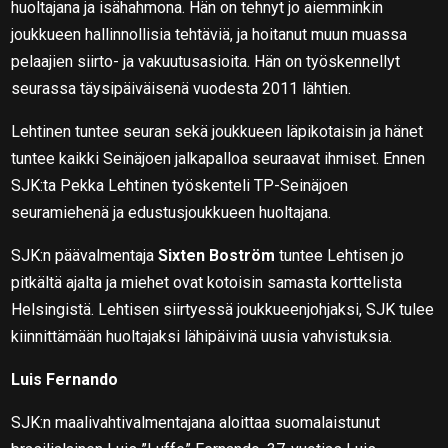
huoltajana ja isähahmona. Hän on tehnyt jo aiemminkin
joukkueen hallinnollisia tehtäviä, ja hoitanut muun muassa
pelaajien siirto- ja vakuutusasioita. Hän on työskennellyt
seurassa täysipäiväisenä vuodesta 2011 lähtien.
Lehtinen tuntee seuran sekä joukkueen läpikotaisin ja hänet
tuntee kaikki Seinäjoen jalkapalloa seuraavat ihmiset. Ennen
SJK:ta Pekka Lehtinen työskenteli TP-Seinäjoen
seuramiehenä ja edustusjoukkueen huoltajana.
SJK:n päävalmentaja
Sixten Boström
tuntee Lehtisen jo
pitkältä ajalta ja miehet ovat kotoisin samasta korttelista
Helsingistä. Lehtisen siirtyessä joukkueenjohjaksi, SJK tulee
kiinnittämään huoltajaksi lähipäivinä uusia vahvistuksia.
Luis Fernando
SJK:n maalivahtivalmentajana aloittaa suomalaistunut