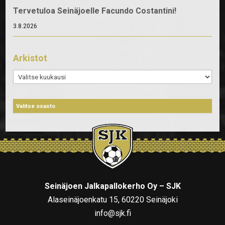
Tervetuloa Seinäjoelle Facundo Costantini!
3.8.2026
Arkistot
Arkistot
Seinäjoen Jalkapallokerho Oy – SJK
Alaseinäjoenkatu 15, 60220 Seinäjoki
info@sjk.fi