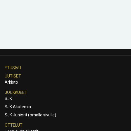
ETUSIVU
UUTISET
Arkisto
JOUKKUEET
SJK
SJK Akatemia
SJK Juniorit (omalle sivulle)
OTTELUT