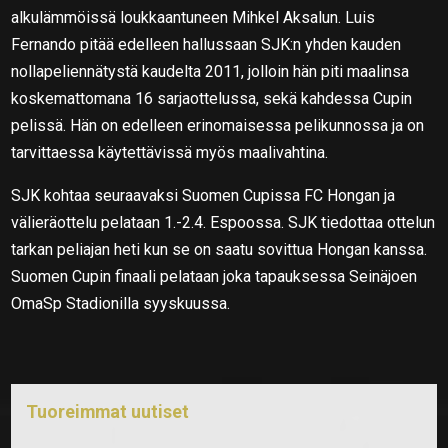
alkulämmöissä loukkaantuneen Mihkel Aksalun. Luis
Fernando pitää edelleen hallussaan SJK:n yhden kauden
nollapeliennätystä kaudelta 2011, jolloin hän piti maalinsa
koskemattomana 16 sarjaottelussa, sekä kahdessa Cupin
pelissä. Hän on edelleen erinomaisessa pelikunnossa ja on
tarvittaessa käytettävissä myös maalivahtina.
SJK kohtaa seuraavaksi Suomen Cupissa FC Hongan ja
välieräottelu pelataan 1.-2.4. Espoossa. SJK tiedottaa ottelun
tarkan peliajan heti kun se on saatu sovittua Hongan kanssa.
Suomen Cupin finaali pelataan joka tapauksessa Seinäjoen
OmaSp Stadionilla syyskuussa.
Tuoreimmat uutiset