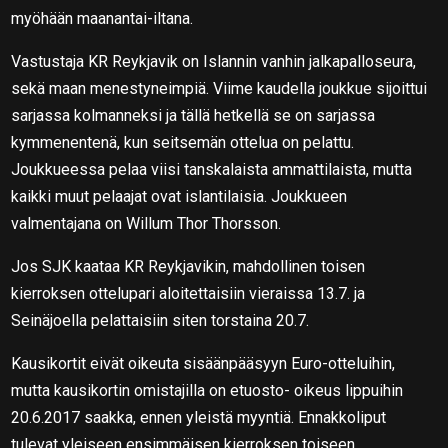
myöhään maanantai-iltana.
Vastustaja KR Reykjavik on Islannin vanhin jalkapalloseura,
sekä maan menestyneimpiä. Viime kaudella joukkue sijoittui
sarjassa kolmanneksi ja tällä hetkellä se on sarjassa
kymmenentenä, kun seitsemän ottelua on pelattu.
Joukkueessa pelaa viisi tanskalaista ammattilaista, mutta
kaikki muut pelaajat ovat islantilaisia. Joukkueen
valmentajana on Willum Thor Thorsson.
Jos SJK kaataa KR Reykjavikin, mahdollinen toisen
kierroksen ottelupari aloitettaisiin vieraissa 13.7. ja
Seinäjoella pelattaisiin siten torstaina 20.7.
Kausikortit eivät oikeuta sisäänpääsyyn Euro-otteluihin,
mutta kausikortin omistajilla on etuosto- oikeus lippuihin
20.6.2017 saakka, ennen yleistä myyntiä. Ennakkoliput
tulevat yleiseen ensimmäisen kierroksen toiseen