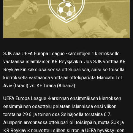
SJK saa UEFA Europa League -karsintojen 1.kierrokselle
vastaansa islantilaisen KR Reykjavikin. Jos SJK voitttaa KR
Reykjavikin kaksiosaisessa otteluparissa, saisi se toisella
kierroksella vastaansa voittajan otteluparista Maccabi Tel
Aviv (Israel) vs. KF Tirana (Albania).
UEFA Europa League -karsinnan ensimmäisen kierroksen
ensimmäinen osaottelu pelataan Islannissa ensi viikon
torstaina 29.6. ja toinen osa Seinäjoella torstaina 6.7.
Alunperin arvonnassa ottelupari oli toisinpäin, mutta SJK ja
KR Reykjavik neuvotteli siihen siirron ja UEFA hyväksyi sen