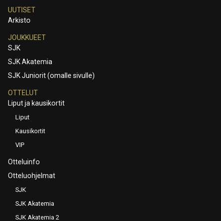
UUTISET
Arkisto
JOUKKUEET
SJK
SJK Akatemia
SJK Juniorit (omalle sivulle)
OTTELUT
Liput ja kausikortit
Liput
Kausikortit
VIP
Otteluinfo
Otteluohjelmat
SJK
SJK Akatemia
SJK Akatemia 2