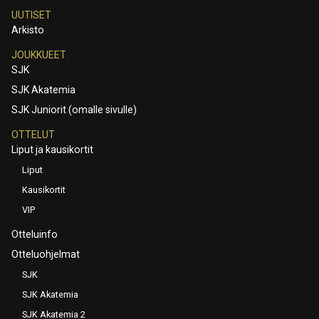
UUTISET
Arkisto
JOUKKUEET
SJK
SJK Akatemia
SJK Juniorit (omalle sivulle)
OTTELUT
Liput ja kausikortit
Liput
Kausikortit
VIP
Otteluinfo
Otteluohjelmat
SJK
SJK Akatemia
SJK Akatemia 2