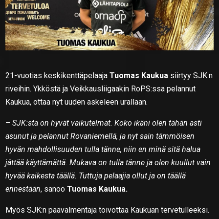
21-vuotias keskikenttäpelaaja
Tuomas Kaukua
siirtyy SJK:n
riveihin. Ykköstä ja Veikkausliigaakin RoPS:ssa pelannut
Kaukua, ottaa nyt uuden askeleen urallaan.
–
SJK:sta on hyvät vaikutelmat. Koko ikäni olen tähän asti
asunut ja pelannut Rovaniemellä, ja nyt sain tämmöisen
hyvän mahdollisuuden tulla tänne, niin en minä sitä halua
jättää käyttämättä. Mukava on tulla tänne ja olen kuullut vain
hyvää kaikesta täällä. Tuttuja pelaajia ollut ja on täällä
ennestään
, sanoo
Tuomas Kaukua.
Myös SJK:n päävalmentaja toivottaa Kaukuan tervetulleeksi.