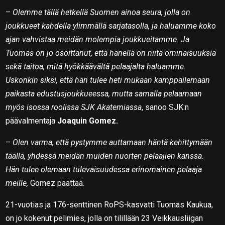
–
Olemme tällä hetkellä Suomen ainoa seura, jolla on
joukkueet kahdella ylimmällä sarjatasolla, ja haluamme koko
ajan vahvistaa meidän molempia joukkueitamme. Ja
Tuomas on jo osoittanut, että hänellä on niitä ominaisuuksia
sekä taitoa, mitä hyökkäävältä pelaajalta haluamme.
Uskonkin siksi, että hän tulee heti mukaan kamppailemaan
paikasta edustusjoukkueessa, mutta samalla pelaamaan
myös isossa roolissa SJK Akatemiassa
, sanoo SJK:n
päävalmentaja
Joaquin Gomez.
–
Olen varma, että pystymme auttamaan häntä kehittymään
täällä, yhdessä meidän muiden nuorten pelaajien kanssa.
Hän tulee olemaan tulevaisuudessa erinomainen pelaaja
meille,
Gomez päättää.
21-vuotias ja 176-senttinen RoPS-kasvatti Tuomas Kaukua,
on jo kokenut pelimies, jolla on tilillään 23 Veikkausliigan