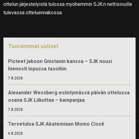
ottelun järjestelyistä tulossa myöhemmin SJK:n nettisivuille
tulevassa otteluennakossa.
Tuoreimmat uutiset
Pisteet jakoon Gnistanin kanssa – SJK nousi
hienosti lopussa tasoihin
7.8.2026
Alexander Wessberg esiintymässä päivän ottelussa
osana SJK Liikuttaa – kampanjaa
7.8.2026
Tervetuloa SJK Akatemiaan Momo Cissé
6.8.2026