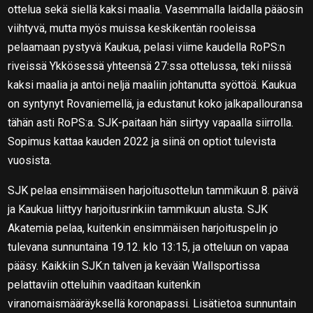
ottelua sekä siellä kaksi maalia. Vasemmalla laidalla pääosin
viihtyvä, mutta myös muissa keskikentän rooleissa
pelaamaan pystyvä Kaukua, pelasi viime kaudella RoPS:n
riveissä Ykkösessä yhteensä 27:ssa ottelussa, teki niissä
kaksi maalia ja antoi neljä maaliin johtanutta syöttöä. Kaukua
on syntynyt Rovaniemellä, ja edustanut koko jalkapallouransa
tähän asti RoPS:a. SJK-paitaan hän siirtyy vapaalla siirrolla.
Sopimus kattaa kauden 2022 ja siinä on optiot tulevista
vuosista.
SJK pelaa ensimmäisen harjoitusottelun tammikuun 8. päivä
ja Kaukua liittyy harjoitusrinkiin tammikuun alusta. SJK
Akatemia pelaa, kuitenkin ensimmäisen harjoituspelin jo
tulevana sunnuntaina 19.12. klo 13:15, ja otteluun on vapaa
pääsy. Kaikkiin SJK:n talven ja kevään Wallsportissa
pelattaviin otteluihin vaaditaan kuitenkin
viranomaismääräyksellä koronapassi. Lisätietoa sunnuntain