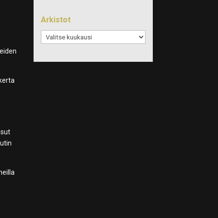
Arkistot
Arkistot
teiden
kerta
n
ssut
utin
eilla