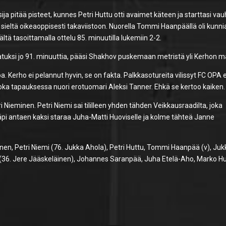
sija pitää pisteet, kunnes Petri Huttu otti avaimet käteen ja starttasi vauh
i sieltä oikeaoppisesti takaviistoon. Nuorella Tommi Haanpäällä oli kunni
ltä tasoittamalla ottelu 85. minuutilla lukemiin 2-2.
elatuksi jo 91. minuuttia, pääsi Shakhov puskemaan metristä yli Kerhon m
a. Kerho ei pelannut hyvin, se on fakta. Palkkasotureita vilissyt FC OPA e
oka tapauksessa nuori erotuomari Aleksi Tanner. Ehkä se kertoo kaiken.
ri Nieminen. Petri Niemi sai tililleen yhden tähden Veikkausraadilta, joka
läpi antaen kaksi staraa Juha-Matti Huoviselle ja kolme tähteä Janne
tinen, Petri Niemi (76. Jukka Ahola), Petri Huttu, Tommi Haanpää (v), Juk
 (36. Jere Jääskeläinen), Johannes Saranpää, Juha Etelä-Aho, Marko H