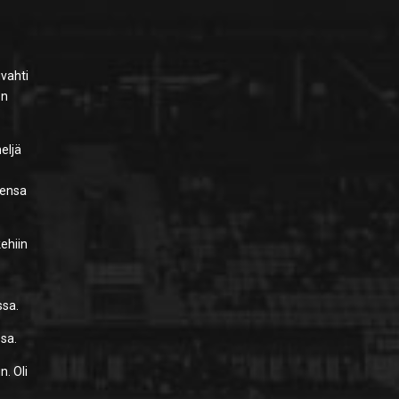
ivahti
on
neljä
eensa
kehiin
ssa.
ssa.
. Oli