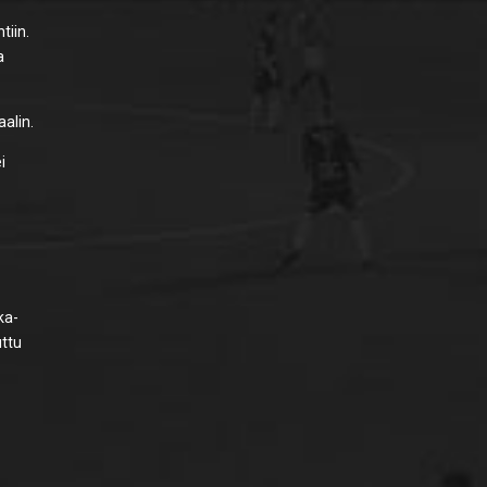
tiin.
a
aalin.
i
ka-
uttu