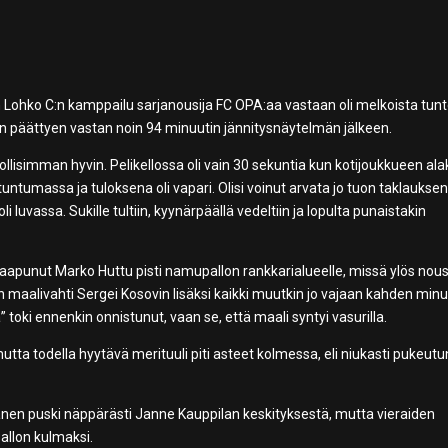
 Lohko C:n kamppailu sarjanousija FC OPA:aa vastaan oli melkoista tun
en päättyen vastan noin 94 minuutin jännitysnäytelmän jälkeen.
ollisimman hyvin. Pelikellossa oli vain 30 sekuntia kun kotijoukkueen ala
untumassa ja tuloksena oli vapari. Olisi voinut arvata jo tuon taklaukse
 oli luvassa. Sukille tultiin, kyynärpäällä vedeltiin ja lopulta punaistakin
saapunut Marko Huttu pisti namupallon rankkarialueelle, missä ylös nou
en maalivahti Sergei Kosovin lisäksi kaikki muutkin jo vajaan kahden minu
 toki ennenkin onnistunut, vaan se, että maali syntyi vasurilla.
utta todella hyytävä merituuli piti asteet kolmessa, eli niukasti pukeutun
änen puski näppärästi Janne Kauppilan keskityksestä, mutta vieraiden
pallon kulmaksi.