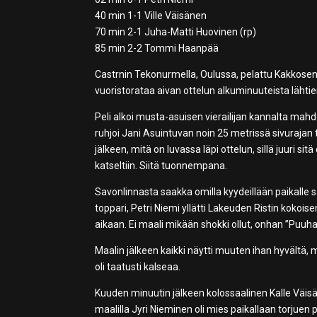
40 min 1-1 Ville Väisänen
70 min 2-1 Juha-Matti Huovinen (rp)
85 min 2-2 Tommi Haanpää
Castrnin Tekonurmella, Oulussa, pelattu Kakkosen
vuoristorataa aivan ottelun alkuminuuteista lähti
Peli alkoi musta-asuisen vierailijan kannalta mahd
ruhjoi Jani Asuintuvan noin 25 metrissä sivurajan t
jälkeen, mitä on luvassa läpi ottelun, sillä juuri sitä
katseltiin. Siitä tuonnempana.
Savonlinnasta saakka omilla kyydeillään paikalle 
toppari, Petri Niemi yllätti Lakeuden Ristin kokois
aikaan. Ei maali mikään shokki ollut, onhan ”Puuha”
Maalin jälkeen kaikki näytti muuten ihan hyvältä, m
oli taatusti kalseaa.
Kuuden minuutin jälkeen kolossaalinen Kalle Väis
maalilla Jyri Nieminen oli mies paikallaan torjuen 