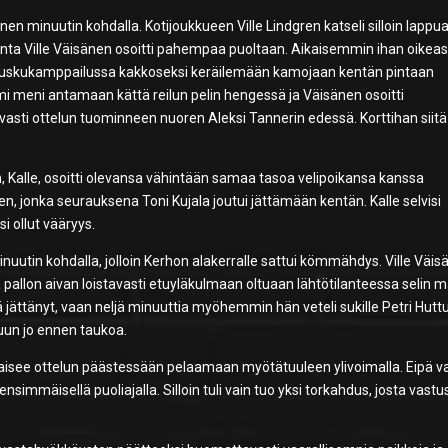
n minuutin kohdalla. Kotijoukkueen Ville Lindgren katseli silloin lappu
inta Ville Väisänen osoitti pahempaa puoltaan. Aikaisemmin ihan oikeas
sa puskukamppailussa kakkoseksi keräilemään kamojaan kentän pintaan
emi meni antamaan kättä reilun pelin hengessä ja Väisänen osoitti
sti ottelun tuominneen nuoren Aleksi Tannerin edessä. Korttihan siitä
Kalle, osoitti olevansa vähintään samaa tasoa velipoikansa kanssa
en, jonka seurauksena Toni Kujala joutui jättämään kentän. Kalle selvisi
i ollut vääryys.
inuutin kohdalla, jolloin Kerhon alakerralle sattui kömmähdys. Ville Väi
a pallon aivan loistavasti etuyläkulmaan oltuaan lähtötilanteessa selin ma
lä jättänyt, vaan neljä minuuttia myöhemmin hän veteli sukille Petri Hutt
kuun jo ennen taukoa.
a ratkaisee ottelun päästessään pelaamaan myötätuuleen ylivoimalla. Eipä v
ensimmäisellä puoliajalla. Silloin tuli vain tuo yksi torkahdus, josta vastu