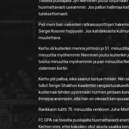
Toisella puoliajalla Jyri Nieminen joutui torjuma
huomattavasti useammin. Jos pallon hallintaa katse
tuloksettomasti.
Peli meni liian vaikeiden ratkaisusyöttöjen hakemise
Sergei Kosovin hyppysiin. Jos kahdeksasta kulmur
muutettava.
Kerho oli kuitenkin mennä johtoon jo 51. minuutilla
minuuttia myöhemmin Nieminen joutui kuitenkin 
toistui minuuttia myöhemmin ja pari minuuttia Nie
viidennen kortin.
Kerho piti palloa, eikä saanut luotua mitään. Niin si
tullut Sergei Shakhov kaadettiin rangaistusalueella 
kuolemaa tehden pyörimään nurmen pintaan kunnes 
ihmeparanemisen, sillä hän on oikeasti kerrassaan 
Rankkarin tulitti 70. minuutilla verkkoon Juha-Mat
FC OPA sai toisella puoliajalla huomattavasti ene
Kerhon onni, ettei kaksikko ollut alusta saakka kent