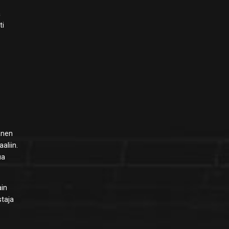
a
ti
sänen
aliin.
ua
ain
staja