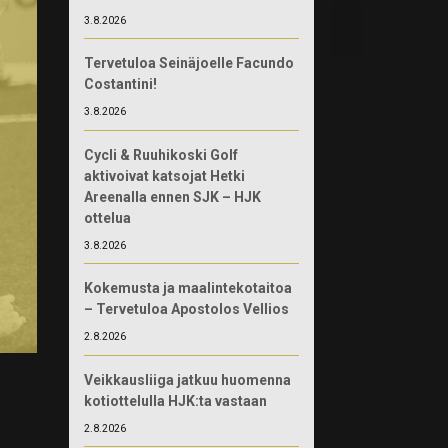
3.8.2026
Tervetuloa Seinäjoelle Facundo
Costantini!
3.8.2026
Cycli & Ruuhikoski Golf
aktivoivat katsojat Hetki
Areenalla ennen SJK – HJK
ottelua
3.8.2026
Kokemusta ja maalintekotaitoa
– Tervetuloa Apostolos Vellios
2.8.2026
Veikkausliiga jatkuu huomenna
kotiottelulla HJK:ta vastaan
2.8.2026