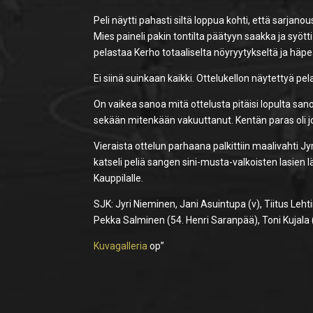
Peli näytti pahasti siltä loppua kohti, että sarjanou
Mies paineli pakin tontilta päätyyn saakka ja syött
pelastaa Kerho totaaliselta nöyryytykseltä ja häpeä
Ei siinä suinkaan kaikki. Ottelukellon näytettyä p
On vaikea sanoa mitä ottelusta pitäisi lopulta sano
sekään mitenkään vakuuttanut. Kentän paras oli j
Vieraista ottelun parhaana palkittiin maalivahti Jy
katseli peliä sangen sini-musta-valkoisten lasien 
Kauppilalle.
SJK: Jyri Nieminen, Jani Asuintupa (v), Tiitus Leh
Pekka Salminen (54. Henri Saranpää), Toni Kujala
Kuvagalleria
op”