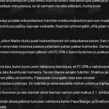
an vastahyökkäysten päätteeksi huomattavasti vaarallisempia paikkoja ja
llaan minuuteissa, se oli varmasti vierailla selkeästi, mutta kovin
ksi ja kaikki erikoistilanteet tuhrittiin mielikuvituksettomasti ison maal
ista kuusi päätyy suoraan veskarille, huomaa tyhmempikin, että jotain 
, jolloin Marko Huttu puski hiuksenhienosti ohi velipoikansa keson. Vain 
jo venymään toisessa päässä pelastaen pahan paikan kulmuriksi. Sama
misen loistotorjuntojen jälkeen otti FC OPA:n Sami Hyvärinen jo joukku
inä kävi, kuten kovin usein tällaisissa tilanteissa, eli FC OPA:n vaihdosta 
Jani Asuintuvan toimesta. Tai niin tilanne ainakin tulkittiin. Shakhov jäi
pilkku oli tuomittu. Päästyään sivurajalle mies koki onneksi
loistava pelimies. Se todettiin jo viime kaudella miehen pelattua KajHa
ti Huovinen ja näin isännät olivat hieman vastoin pelin kulkua 2-1 -johdo
mmän ideaa peliinsä tuotuaan vaihdosta kehiin Papa Niangin ja Shakhovin
ällä.