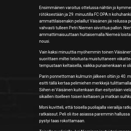
Ensimmäinen varoitus ottelussa nähtiin jo kymmene
rötöksestään ja 29. minuutilla FC OPA:n kohuhank
ammattilaisenakin pelaillut Väisänen jäi reilus
vahvasti tulleen Petri Niemen siivottua pallon. Ni
ammattimaisuuttaan huitaisemalla Niemeä loistava
nousi.
Vain kaksi minuuttia myöhemmin toinen Väisänen, 
suorittaen miltei teloitusta muistuttaneen viikatte
tempustaan keltaisella, vaikka punainenkaan ei olis
Parin ponnettoman kulmurin jälkeen oltiin jo 40. m
esitti tällä kertaa pelimiehen merkkejä tulittamall
Siihen ei Väisänen kuitenkaan illan esitystään vie
sikaillen itselleen toisen keltaisen ja matkan suih
Moni kuvitteli, että toisella puoliajalla vierailij
ratkaissut. Peli oli itse asiassa paremmin hallussa 
pystyi taas rokottamaan.