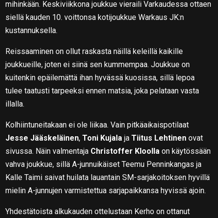
mihinkään. Keskiviikkona joukkue vieraili Varkaudessa ottaen
siellä kauden 10. voittonsa kotijoukkue Warkaus JK:n
kustannuksella.
Reissaaminen on ollut raskasta näillä keleillä kaikille
joukkueille, joten ei siinä sen kummempaa. Joukkue on
kuitenkin epäilemättä ihan hyvässä kuosissa, sillä lepoa
tulee taatusti tarpeeksi ennen matsia, joka pelataan vasta
illalla.
Kolhiintuneitakaan ei ole liikaa. Vain pitkäaikaispotilaat
Jesse Jääskeläinen
,
Toni Kujala
ja
Tiitus Lehtinen
ovat
sivussa. Näin valmentaja
Christoffer Kloolla
on käytössään
vahva joukkue, sillä A-junnuikäiset Teemu Penninkangas ja
Kalle Taimi saivat huilata lauantain SM-sarjakoitoksen hyvillä
mielin A-junnujen varmistettua sarjapaikkansa hyvissä ajoin.
Yhdestätoista alkukauden ottelustaan Kerho on ottanut