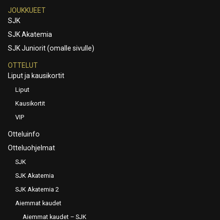
JOUKKUEET
SJK
SJK Akatemia
SJK Juniorit (omalle sivulle)
OTTELUT
Liput ja kausikortit
Liput
Kausikortit
VIP
Otteluinfo
Otteluohjelmat
SJK
SJK Akatemia
SJK Akatemia 2
Aiemmat kaudet
Aiemmat kaudet – SJK