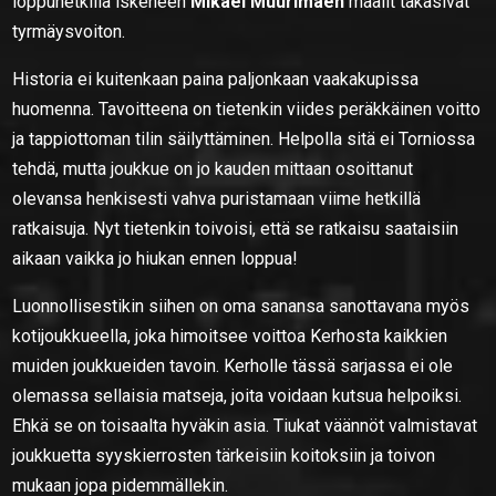
loppuhetkillä iskeneen
Mikael Muurimäen
maalit takasivat
tyrmäysvoiton.
Historia ei kuitenkaan paina paljonkaan vaakakupissa
huomenna. Tavoitteena on tietenkin viides peräkkäinen voitto
ja tappiottoman tilin säilyttäminen. Helpolla sitä ei Torniossa
tehdä, mutta joukkue on jo kauden mittaan osoittanut
olevansa henkisesti vahva puristamaan viime hetkillä
ratkaisuja. Nyt tietenkin toivoisi, että se ratkaisu saataisiin
aikaan vaikka jo hiukan ennen loppua!
Luonnollisestikin siihen on oma sanansa sanottavana myös
kotijoukkueella, joka himoitsee voittoa Kerhosta kaikkien
muiden joukkueiden tavoin. Kerholle tässä sarjassa ei ole
olemassa sellaisia matseja, joita voidaan kutsua helpoiksi.
Ehkä se on toisaalta hyväkin asia. Tiukat väännöt valmistavat
joukkuetta syyskierrosten tärkeisiin koitoksiin ja toivon
mukaan jopa pidemmällekin.