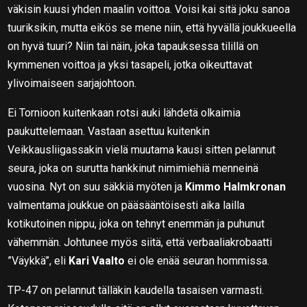
väkisin kuusi yhden maalin voittoa. Voisi kai sitä joku sanoa
tuuriksikin, mutta eikös se mene niin, että hyvällä joukkueella
on hyvä tuuri? Niin tai näin, joka tapauksessa tilillä on
kymmenen voittoa ja yksi tasapeli, jotka oikeuttavat
ylivoimaiseen sarjajohtoon.
Ei Tornioon kuitenkaan rotsi auki lähdetä olkaimia
paukuttelemaan. Vastaan asettuu kuitenkin
Veikkausliigassakin vielä muutama kausi sitten pelannut
seura, joka on surutta hankkinut nimimiehiä menneinä
vuosina. Nyt on suu säkkiä myöten ja
Kimmo Halmkronan
valmentama joukkue on pääsääntöisesti aika lailla
kotikutoinen nippu, joka on tehnyt enemmän ja puhunut
vähemmän. Johtunee myös siitä, että verbaaliakrobaatti
”Väykkä”, eli
Kari Vaalto
ei ole enää seuran hommissa.
TP-47 on pelannut tälläkin kaudella tasaisen varmasti.