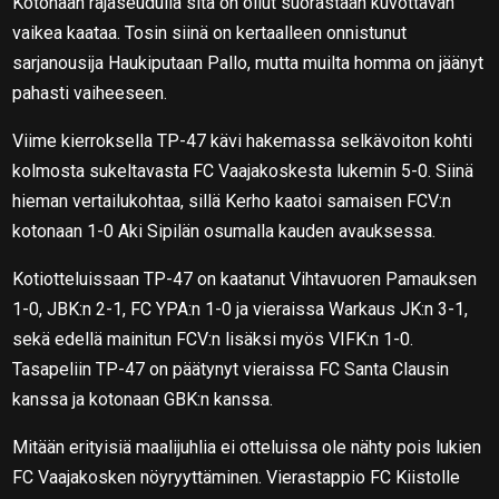
Kotonaan rajaseudulla sitä on ollut suorastaan kuvottavan
vaikea kaataa. Tosin siinä on kertaalleen onnistunut
sarjanousija Haukiputaan Pallo, mutta muilta homma on jäänyt
pahasti vaiheeseen.
Viime kierroksella TP-47 kävi hakemassa selkävoiton kohti
kolmosta sukeltavasta FC Vaajakoskesta lukemin 5-0. Siinä
hieman vertailukohtaa, sillä Kerho kaatoi samaisen FCV:n
kotonaan 1-0 Aki Sipilän osumalla kauden avauksessa.
Kotiotteluissaan TP-47 on kaatanut Vihtavuoren Pamauksen
1-0, JBK:n 2-1, FC YPA:n 1-0 ja vieraissa Warkaus JK:n 3-1,
sekä edellä mainitun FCV:n lisäksi myös VIFK:n 1-0.
Tasapeliin TP-47 on päätynyt vieraissa FC Santa Clausin
kanssa ja kotonaan GBK:n kanssa.
Mitään erityisiä maalijuhlia ei otteluissa ole nähty pois lukien
FC Vaajakosken nöyryyttäminen. Vierastappio FC Kiistolle