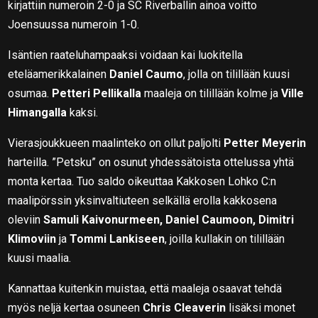
kirjattiin numeroin 2-0 ja SC Riverballin ainoa voitto
Joensuussa numeroin 1-0.
Isäntien raateluhampaaksi voidaan kai luokitella
eteläamerikkalainen
Daniel Caumo
, jolla on tilillään kuusi
osumaa.
Petteri Pellikalla
maaleja on tilillään kolme ja
Ville
Himangalla
kaksi.
Vierasjoukkueen maalinteko on ollut paljolti
Petter Meyerin
harteilla. ”Petsku” on osunut yhdessätoista ottelussa yhtä
monta kertaa. Tuo saldo oikeuttaa Kakkosen Lohko C:n
maalipörssin yksinvaltiuteen selkällä erolla kakkosena
oleviin
Samuli Kaivonurmeen, Daniel Caumoon, Dimitri
Klimoviin
ja
Tommi Lankiseen
, joilla kullakin on tilillään
kuusi maalia.
Kannattaa kuitenkin muistaa, että maaleja osaavat tehdä
myös neljä kertaa osuneen
Chris Cleaverin
lisäksi monet