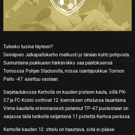
Tuleeko tusina täyteen?
Seinäjoen Jalkapallokerho matkusti jo tänään kohti pohjoista.
Sunnuntaina joukkueen härkäviikko saa päätöksensä
Torniossa Pohjan Stadionilla, missä isäntäjoukkue Tornion
Pallo -47. asettuu vastaan.
Sarjataulukossa Kerholla on kuuden pisteen kaula, sillä PK-
37 ja FC Kiisto voittivat 12. kierroksen ottelunsa lauantaina.
Viime kaudella erinomaisesti pelannut TP-47 puolestaan on
sarjassa tällä hetkellä neljäntenä 11 pistettä Kerhoa perässä.
Kerholle kauden 12. ottelu on haastava, siitä ei pääse