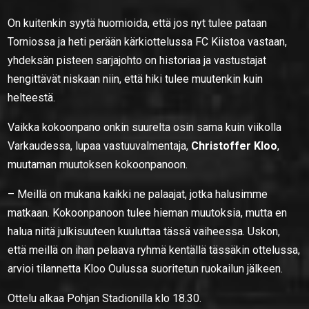
On kuitenkin syytä huomioida, että jos nyt tulee pataan
Torniossa ja heti perään kärkiottelussa FC Kiistoa vastaan,
yhdeksän pisteen sarjajohto on historiaa ja vastustajat
hengittävät niskaan niin, että hiki tulee muutenkin kuin
helteestä.
Vaikka kokoonpano onkin suurelta osin sama kuin viikolla
Varkaudessa, lupaa vastuuvalmentaja,
Christoffer Kloo
,
muutaman muutoksen kokoonpanoon.
– Meillä on mukana kaikki ne palaajat, jotka halusimme
matkaan. Kokoonpanoon tulee hieman muutoksia, mutta en
halua niitä julkisuuteen kuuluttaa tässä vaiheessa. Uskon,
että meillä on ihan pelaava ryhmä kentällä tässäkin ottelussa,
arvioi tilannetta Kloo Oulussa suoritetun ruokailun jälkeen.
Ottelu alkaa Pohjan Stadionilla klo 18.30.