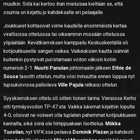
muutkin. Siitä kai kertoo ihan mieluisaa kieltään se, että
osumia on kirjattu jo kahdeksalle eri pelaajalle.
Joukkueet kohtasivat viime kaudella ensimmäistä kertaa
virallisissa otteluissa tai oikeammin missään otteluissa
ylipäätään. Kevätkierroksen kamppailu Keskuskentällä oli
kotijoukkueelle sangen vaikea. Vaikeuksien kautta isännät
kuitenkin pystyivät puristamaan voiton väkisin kotiin
numeroin 2-1.
Nuutti Panulan
johtomaalin jälkeen
Ethie de
Sousa
tasoitti ottelun, mutta viisi minuuttia ennen loppua nyt
tupsukorvissa palloileva
Ville Pajula
ratkaisi ottelun.
Syyskierroksen ottelu oli sitten toinen tarina. Vieraissa Kerho
otti tyrmäysvoiton TP-47:sta. Vaikka lukemat kirjattiin lopulta
4-0, olisivat ne voineet olla tuplaten pahemmat kotijoukkueen
kannalta, eikä siinä ole himppuakaan liioittelua.
Miikka
Tuovilan
, nyt VIFK:ssa pelaava
Dominik Plazan
ja kahdesti