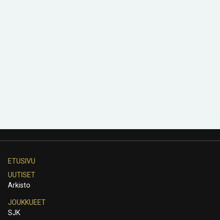
ETUSIVU
UUTISET
Arkisto
JOUKKUEET
SJK