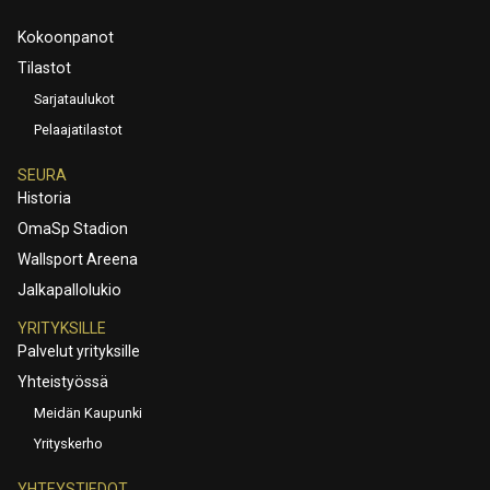
Kokoonpanot
Tilastot
Sarjataulukot
Pelaajatilastot
SEURA
Historia
OmaSp Stadion
Wallsport Areena
Jalkapallolukio
YRITYKSILLE
Palvelut yrityksille
Yhteistyössä
Meidän Kaupunki
Yrityskerho
YHTEYSTIEDOT