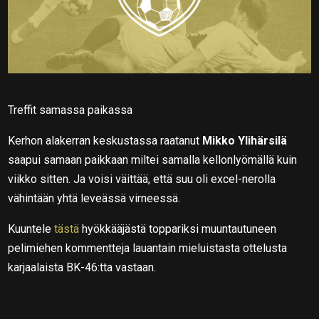
Treffit samassa paikassa
Kerhon alakerran keskustassa raatanut
Mikko Ylihärsilä
saapui samaan paikkaan miltei samalla kellonlyömällä kuin
viikko sitten. Ja voisi väittää, että suu oli excel-nerolla
vähintään yhtä leveässä virneessä.
Kuuntele
tästä
hyökkääjästä toppariksi muuntautuneen
pelimiehen kommentteja lauantain mieluistasta ottelusta
karjaalaista BK-46:tta vastaan.