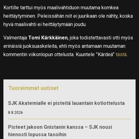
Kortille tarttui myös maalivahtiduon muutama komkea
heittäytyminen. Peleissähän niit ei juurikaan ole nähty, koska
hyvä maalivahti ei heittäytymään joudu.
Valmentaja
Tomi Kärkkäinen
, joka todistettavasti otti myös
erinäisiä juoksuaskeleita, ehti myös antamaan muutaman
kommentin viikonlopun ottelusta. Kuuntele ”Kärdeä”
tästä
.
Tuoreimmat uutiset
SJK Akatemialle ei pisteitä lauantain kotiottelusta
8.8.2026
Pisteet jakoon Gnistanin kanssa – SJK nousi
hienosti lopussa tasoihin