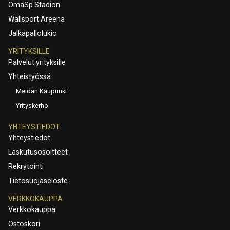
OmaSp Stadion
Wallsport Areena
Jalkapallolukio
YRITYKSILLE
Palvelut yrityksille
Yhteistyössä
Meidän Kaupunki
Yrityskerho
YHTEYSTIEDOT
Yhteystiedot
Laskutusosoitteet
Rekrytointi
Tietosuojaseloste
VERKKOKAUPPA
Verkkokauppa
Ostoskori