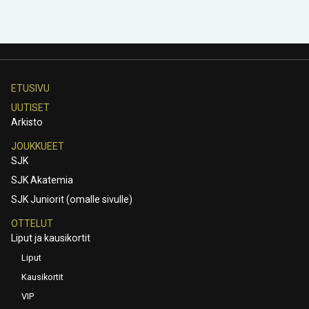
ETUSIVU
UUTISET
Arkisto
JOUKKUEET
SJK
SJK Akatemia
SJK Juniorit (omalle sivulle)
OTTELUT
Liput ja kausikortit
Liput
Kausikortit
VIP