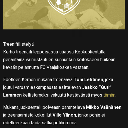
Treenifiilistelyä
Kerho treenaili leppoisassa säässä Keskuskentällä
perjantaina valmistautuen sunnuntain koitokseen huikean
kevään pelannutta FC Vaajakoskea vastaan.
Edelleen Kerhon mukana treenaava
Toni Lehtinen
, joka
joutui varusmieskampausta esittelevän
Jaakko ”Guti”
Lammen
kellistämäksi vakuutti kestävänsä myös
tämän
.
Mukana juoksenteli polveaan paranteleva
Mikko Väänänen
ja treenaamista kokeillut
Ville Ylinen
, jonka pohje ei
edelleenkään taida sallia pelihommia.