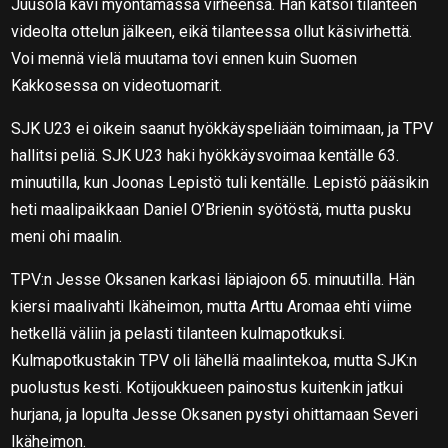
Juusola kävi myöntämässä virheensä. Hän katsoi tilanteen
videolta ottelun jälkeen, eikä tilanteessa ollut käsivirhettä.
Voi mennä vielä muutama tovi ennen kuin Suomen
Kakkosessa on videotuomarit.
SJK U23 ei oikein saanut hyökkäyspeliään toimimaan, ja TPV
hallitsi peliä. SJK U23 haki hyökkäysvoimaa kentälle 63.
minuutilla, kun Joonas Lepistö tuli kentälle. Lepistö pääsikin
heti maalipaikkaan Daniel O’Brienin syötöstä, mutta pusku
meni ohi maalin.
TPV:n Jesse Oksanen karkasi läpiajoon 65. minuutilla. Hän
kiersi maalivahti Ikäheimon, mutta Arttu Aromaa ehti viime
hetkellä väliin ja pelasti tilanteen kulmapotkuksi.
Kulmapotkustakin TPV oli lähellä maalintekoa, mutta SJK:n
puolustus kesti. Kotijoukkueen painostus kuitenkin jatkui
hurjana, ja lopulta Jesse Oksanen pystyi ohittamaan Severi
Ikäheimon.