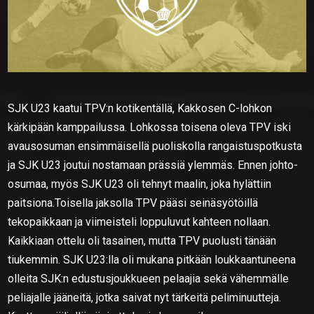
SJK U23 kaatui TPV:n kotikentällä, Kakkosen C-lohkon
kärkipään kamppailussa. Lohkossa toisena oleva TPV iski
avausosuman ensimmäisellä puoliskolla rangaistuspotkusta
ja SJK U23 joutui nostamaan prässiä ylemmäs. Ennen johto-
osumaa, myös SJK U23 oli tehnyt maalin, joka hylättiin
paitsiona.Toisella jaksolla TPV pääsi seinäsyötöillä
tekopaikkaan ja viimeisteli loppuluvut kahteen nollaan.
Kaikkiaan ottelu oli tasainen, mutta TPV puolusti tänään
tiukemmin. SJK U23:lla oli mukana pitkään loukkaantuneena
olleita SJK:n edustusjoukkueen pelaajia sekä vähemmälle
peliajalle jääneitä, jotka saivat nyt tärkeitä peliminuutteja.