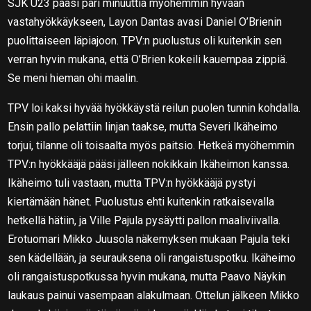
SJK U23 pääsi pari minuuttia myöhemmin hyvään
vastahyökkäykseen, Layon Dantas avasi Daniel O’Brienin
puolittaiseen läpiajoon. TPV:n puolustus oli kuitenkin sen
verran hyvin mukana, että O’Brien kokeili kauempaa zippiä.
Se meni hieman ohi maalin.
TPV loi kaksi hyvää hyökkäystä reilun puolen tunnin kohdalla.
Ensin pallo pelattiin linjan taakse, mutta Severi Ikäheimo
torjui, tilanne oli toisaalta myös paitsio. Hetkeä myöhemmin
TPV:n hyökkääjä pääsi jälleen nokikkain Ikäheimon kanssa.
Ikäheimo tuli vastaan, mutta TPV:n hyökkääjä pystyi
kiertämään hänet. Puolustus ehti kuitenkin ratkaisevalla
hetkellä hätiin, ja Ville Pajula pysäytti pallon maaliviivalla.
Erotuomari Mikko Juusola näkemyksen mukaan Pajula teki
sen kädellään, ja seurauksena oli rangaistuspotku. Ikäheimo
oli rangaistuspotkussa hyvin mukana, mutta Paavo Näykin
laukaus painui vasempaan alakulmaan. Ottelun jälkeen Mikko