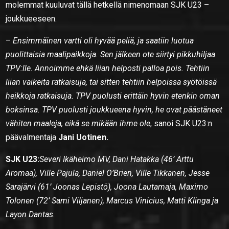
molemmat kuuluvat tällä hetkellä nimenomaan SJK U23 –
joukkueeseen.
–
Ensimmäinen vartti oli hyvää peliä, ja saatiin luotua
puolittaisia maalipaikkoja. Sen jälkeen ote siirtyi pikkuhiljaa
TPV:lle. Annoimme ehkä liian helposti palloa pois. Tehtiin
liian vaikeita ratkaisuja, tai sitten tehtiin helpoissa syötöissä
heikkoja ratkaisuja. TPV puolusti erittäin hyvin etenkin oman
boksinsa. TPV puolusti joukkueena hyvin, he ovat päästäneet
vähiten maaleja, eikä se mikään ihme ole
, sanoi SJK U23:n
päävalmentaja
Jani Uotinen.
SJK U23:
Severi Ikäheimo MV, Dani Hatakka (46’ Arttu
Aromaa), Ville Pajula, Daniel O’Brien, Ville Tikkanen, Jesse
Sarajärvi (61’ Joonas Lepistö), Joona Lautamaja, Maximo
Tolonen (72’ Sami Viljanen), Marcus Vinicius, Matti Klinga ja
Layon Dantas.