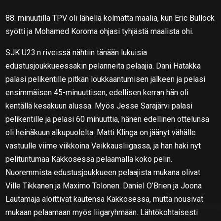
88. minuutilla TPV oli lähellä kolmatta maalia, kun Eric Bullock
syötti ja Mohamed Koroma ohjasi tyhjästä maalista ohi.
SJK U23:n riveissä nähtiin tänään lukuisia
edustusjoukkueessakin pelanneita pelaajia. Dani Hatakka
palasi pelikentille pitkän loukkaantumisen jälkeen ja pelasi
ensimmäisen 45-minuuttisen, edellisen kerran hän oli
kentällä kesäkuun alussa. Myös Jesse Sarajärvi palasi
pelikentille ja pelasi 60 minuuttia, hänen edellinen ottelunsa
oli heinäkuun alkupuolelta. Matti Klinga on jäänyt vähälle
vastuulle viime viikkoina Veikkausliigassa, ja hän haki nyt
pelituntumaa Kakkosessa pelaamalla koko pelin.
Nuoremmista edustusjoukkueen pelaajista mukana olivat
Ville Tikkanen ja Maximo Tolonen. Daniel O’Brien ja Joona
Lautamaja aloittivat kautensa Kakkosessa, mutta nousivat
mukaan pelaamaan myös liigaryhmään. Lähtökohtaisesti