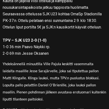
Kautta on jäljellä viisi ottelua ja kamppailu
nousukarsintapaikoista jatkuu tappiosta huolimatta.
Seuraavassa ottelussa SJK U23 kohtaa OmaSp Stadionilla
PK-37:n. Ottelu pelataan ensi sunnuntaina 2.9. klo 18:30.
Ottelun liput portilta 5€ ja SJK:n kausikortit käyvät otteluun.
TPV – SJK U23 2-0 (1-0)
1-0 36 min Paavo Näykki rp.
2-0 69 min Jesse Oksanen
Yhdeksännellä minuutilla Ville Pajula keskitti vasemmalta
laidalta maalille Jesse Sarajärvelle, joka sai tiputettua pallon
Matti Klingalle. Klinga laukoi, mutta TPV:n puolustus blokkasi.
Lopulta pallo pelattiin Daniel O’Brienille, joka laukoi pallon
maaliin. Pienen pohdinnan jälkeen avustava erotuomari kuitenkin
liputti tilanteen paitsioksi.