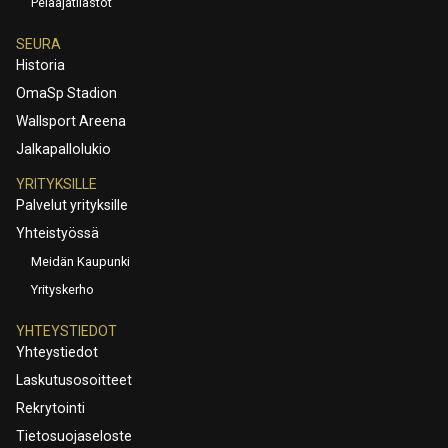
Pelaajatilastot
SEURA
Historia
OmaSp Stadion
Wallsport Areena
Jalkapallolukio
YRITYKSILLE
Palvelut yrityksille
Yhteistyössä
Meidän Kaupunki
Yrityskerho
YHTEYSTIEDOT
Yhteystiedot
Laskutusosoitteet
Rekrytointi
Tietosuojaseloste