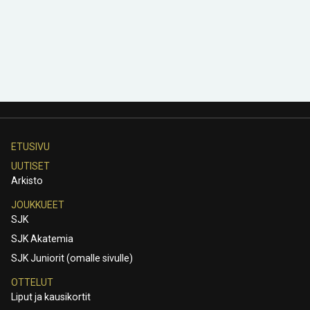
ETUSIVU
UUTISET
Arkisto
JOUKKUEET
SJK
SJK Akatemia
SJK Juniorit (omalle sivulle)
OTTELUT
Liput ja kausikortit