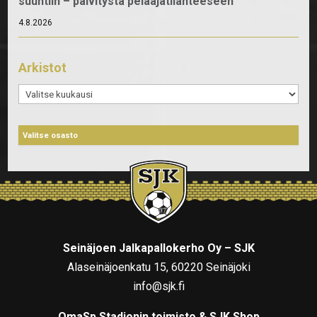
suuntiin – päivitystä pelaajatilanteeseen
4.8.2026
Arkistot
Arkistot
Seinäjoen Jalkapallokerho Oy – SJK
Alaseinäjoenkatu 15, 60220 Seinäjoki
info@sjk.fi
OmaSp Stadionin toimisto & SJK Shop