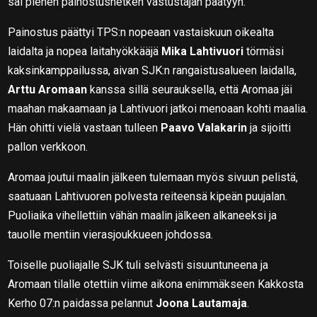
sai pienen painostushetken vastustajan päätyyn.
Painostus päättyi TPS:n nopeaan vastaiskuun oikealta
laidalta ja nopea laitahyökkääjä
Mika Lahtivuori
törmäsi
kaksinkamppailussa, aivan SJK:n rangaistusalueen laidalla,
Arttu Aromaan
kanssa sillä seurauksella, että Aromaa jäi
maahan makaamaan ja Lahtivuori jatkoi menoaan kohti maalia.
Hän ohitti vielä vastaan tulleen
Paavo Valakarin
ja sijoitti
pallon verkkoon.
Aromaa joutui maalin jälkeen tulemaan myös sivuun pelistä,
saatuaan Lahtivuoren polvesta reiteensä kipeän puujalan.
Puoliaika vihellettiin vähän maalin jälkeen alkaneeksi ja
tauolle mentiin vierasjoukkueen johdossa.
Toiselle puoliajalle SJK tuli selvästi sisuuntuneena ja
Aromaan tilalle otettiin viime aikona enimmäkseen Kakkosta
Kerho 07:n paidassa pelannut
Joona Lautamaja
.