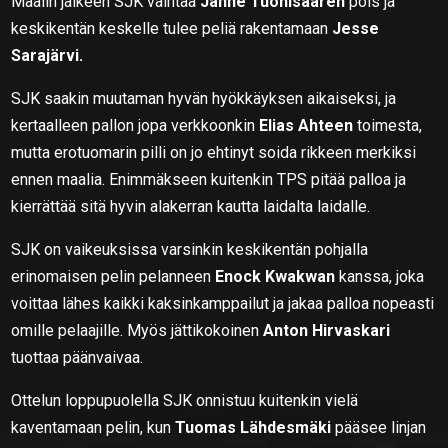
Maalin jälkeen SJK vaihtaa
Janne Tuohisaaren
pois ja
keskikentän keskelle tulee peliä rakentamaan
Jesse
Sarajärvi.
SJK saakin muutaman hyvän hyökkäyksen aikaiseksi, ja
kertaalleen pallon jopa verkkoonkin
Elias Ahteen
toimesta,
mutta erotuomarin pilli on jo ehtinyt soida rikkeen merkiksi
ennen maalia. Enimmäkseen kuitenkin TPS pitää palloa ja
kierrättää sitä hyvin alakerran kautta laidalta laidalle.
SJK on vaikeuksissa varsinkin keskikentän pohjalla
erinomaisen pelin pelanneen
Enock Kwakwan
kanssa, joka
voittaa lähes kaikki kaksinkamppailut ja jakaa palloa nopeasti
omille pelaajille. Myös jättikokoinen
Anton Hirvaskari
tuottaa päänvaivaa.
Ottelun loppupuolella SJK onnistuu kuitenkin vielä
kaventamaan pelin, kun
Tuomas Lähdesmäki
pääsee linjan