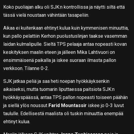
Koko puoliajan alku oli SJK:n kontrollissa ja näytti siltä että
tässä vielä noustaan vähintään tasapeliin.
Aikaa ei kuitenkaan ehtinyt kulua kuin kymmenisen minuuttia,
kun pallo pelattiin Kerhon puolustuslinjan taakse vasemman
laidan kulmalipulle. Sieltä TPS pelaaja antaa nopeasti kovan
keskityksen maalin eteen ja jälleen Mika Lahtivuori on
ensimmäisenä paikalla ja iskee suoraan ilmasta pallon
verkkoon. Tilanne 0-2.
SJK jatkaa peliä ja saa heti noepan hyökkäyksenkin
aikaiseksi, mutta tuomarin liputtaessa paitsiota SJK:n
hyökkäyspäässä, antaa TPS pallon nopeasti toiseen päähän
ja siellä ylös noussut
Farid Mountassir
iskee jo 0-3 luvut
taululle. Edellisestä maalista oli tuskin minuuttia enempää
ehtinyt kulua.