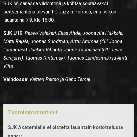
SJK on sarjassa viidentenä ja kohtaa seuraavaksi
seitsemäntenä olevan FC Jazzin Porissa, ensi viikon
lauantaina 7.9. klo 16.00.
SJK U19:
Paavo Valakari, Elias Ahde, Joona Ala-Hukkala,
Matti Rajala, Joonas Sundman, Arttu Aromaa (46′ Joona
Lautamaja), Jaakko Vihanta, Janne Tuohisaari (61′ Jesse
Sarajärvi), Tuomas Rintamäki, Tuomas Lähdesmäki ja Antti
Viita.
Vaihdossa
:
Valtteri Peitso ja Genc Temaj
Tuoreimmat uutiset
SJK Akatemialle ei pisteitä lauantain kotiottelusta
8.8.2026