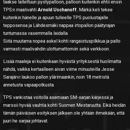
taakse laitettuun pystypalloon, palloon kuitenkin ehtii ensin
TPS:n maalivahti
Arnold Uschanoff.
Märkä keli tekee
kuitenkin hänelle ja apuun tulleelle TPS puolustajalle
tepposensa ja Lähdesmäki nappaa irtopallon päätyrajan
tuntumassa vasemmalla laidalla.
Siitä muutama nopea askel kohti rangaistuspilkkua ja pallo
varmasti maalivahdin ulottumattomiin sekä verkkoon.
Lisää maaleja ei kuitenkaan hyvästä yrityksestä huolimatta
nähdä, vaikka kertaalleen aivan viime minuuteilla Jesse
Sarajärvi laukoo pallon ylärimaankin, noin 18 metristä
annetusta vapaapotkusta.
TPS vankistaa voitolla asemiaan SM-sarjan kärjessä ja
marssii hyvää vauhtia kohti Suomen Mestaruutta. Eikä heidän
tämän päiväisen esityksen jälkeen ole yhtään ihmekään, että
juuri he sarjaa johtavat.