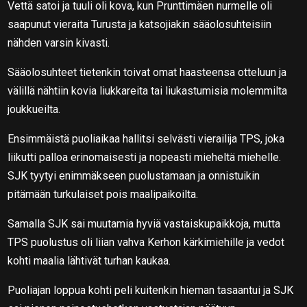
Vettä satoi ja tuuli oli kova, kun Prunttimäen nurmelle oli
saapunut vieraita Turusta ja katsojiakin sääolosuhteisiin
nähden varsin kivasti.
Sääolosuhteet tietenkin toivat omat haasteensa otteluun ja
välillä nähtiin kovia liukkareita tai liukastumisia molemmilta
joukkueilta.
Ensimmäistä puoliaikaa hallitsi selvästi vierailija TPS, joka
liikutti palloa erinomaisesti ja nopeasti mieheltä miehelle.
SJK tyytyi enimmäkseen puolustamaan ja onnistuikin
pitämään turkulaiset pois maalipaikoilta.
Samalla SJK sai muutamia hyviä vastaiskupaikkoja, mutta
TPS puolustus oli liian vahva Kerhon kärkimiehille ja vedot
kohti maalia lähtivät turhan kaukaa.
Puoliajan loppua kohti peli kuitenkin hieman tasaantui ja SJK