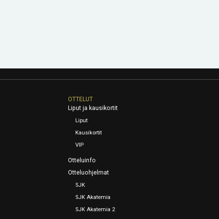
OTTELUT
Liput ja kausikortit
Liput
Kausikortit
VIP
Otteluinfo
Otteluohjelmat
SJK
SJK Akatemia
SJK Akatemia 2