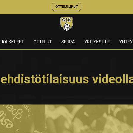
OTTELULIPUT
JOUKKUEET
OTTELUT
SEURA
YRITYKSILLE
YHTEY
lehdistötilaisuus videoll