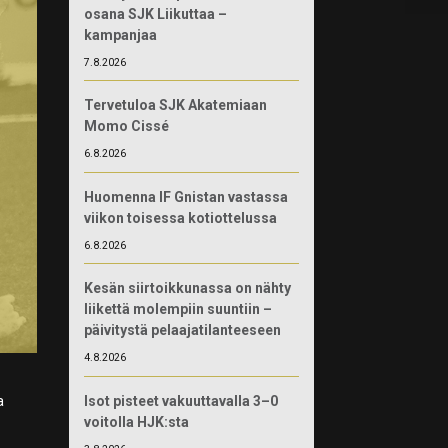
osana SJK Liikuttaa –
kampanjaa
7.8.2026
Tervetuloa SJK Akatemiaan
Momo Cissé
6.8.2026
Huomenna IF Gnistan vastassa
viikon toisessa kotiottelussa
6.8.2026
Kesän siirtoikkunassa on nähty
liikettä molempiin suuntiin –
päivitystä pelaajatilanteeseen
4.8.2026
Isot pisteet vakuuttavalla 3–0
a
voitolla HJK:sta