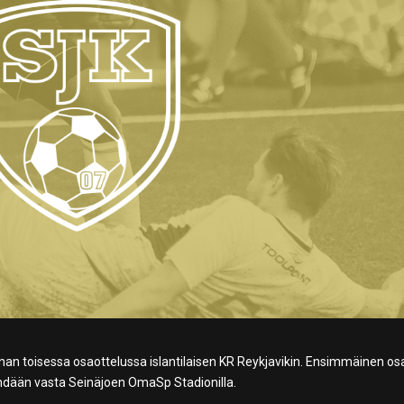
an toisessa osaottelussa islantilaisen KR Reykjavikin. Ensimmäinen os
nähdään vasta Seinäjoen OmaSp Stadionilla.