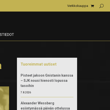
Verkkokauppa
STIEDOT
a
Tuoreimmat uutiset
Pisteet jakoon Gnistanin kanssa
– SJK nousi hienosti lopussa
tasoihin
7.8.2026
Alexander Wessberg
esiintymässä päivän ottelussa