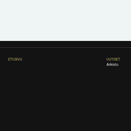
ETUSIVU
UUTISET
Arkisto