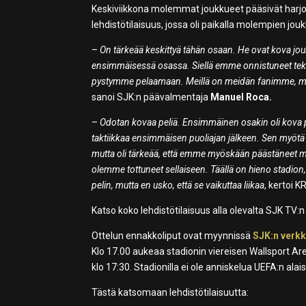
Keskiviikkona molemmat joukkueet pääsivät harjoit
lehdistötilaisuus, jossa oli paikalla molempien jo
–
On tärkeää keskittyä tähän osaan. He ovat kova j
ensimmäisessä osassa. Siellä emme onnistuneet teke
pystymme pelaamaan. Meillä on meidän fanimme, 
sanoi SJK:n päävalmentaja
Manuel Roca.
–
Odotan kovaa peliä. Ensimmäinen osakin oli kova
taktiikkaa ensimmäisen puoliajan jälkeen. Sen myöt
mutta oli tärkeää, että emme myöskään päästäneet maa
olemme tottuneet sellaiseen. Täällä on hieno stadion,
pelin, mutta en usko, että se vaikuttaa liikaa
, kertoi 
Katso koko lehdistötilaisuus alla olevalta SJK TV
Ottelun ennakkoliput ovat myynnissä
SJK:n verk
Klo 17.00 aukeaa stadionin viereisen Wallsport Ar
klo 17:30. Stadionilla ei ole anniskelua UEFA:n alais
Tästä katsomaan lehdistötilaisuutta: