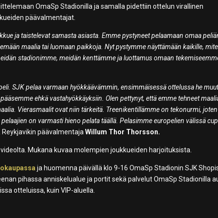
telemaan OmaSp Stadionilla ja samalla pidettiin ottelun virallinen
ukkueiden päävalmentajat.
oukkue ja taistelevat samasta asiasta. Emme pystyneet pelaamaan omaa pel
mään maalia tai luomaan paikkoja. Nyt pystymme näyttämään kaikille, mit
meidän stadionimme, meidän kenttämme ja luottamus omaan tekemiseemm
 peli. SJK pelaa varmaan hyökkäävämmin, ensimmäisessä ottelussa he muut
ä pääsemme ehkä vastahyökkäyksiin. Olen pettynyt, että emme tehneet maali
lia. Vierasmaalit ovat niin tärkeitä. Treenikentillämme on tekonurmi, joten
 pelaajien on varmasti hieno pelata täällä. Pelasimme europelien välissä cup
KR Reykjavikin päävalmentaja
Willum Thor Thorsson.
:n videolta. Mukana kuvaa molempien joukkueiden harjoituksista.
kokaupassa
ja huomenna päivällä klo 9-16 OmaSp Stadionin SJK Shopi
eenan pihassa anniskelualue ja portit sekä palvelut OmaSp Stadionilla 
issa otteluissa, kuin VIP-aluella.