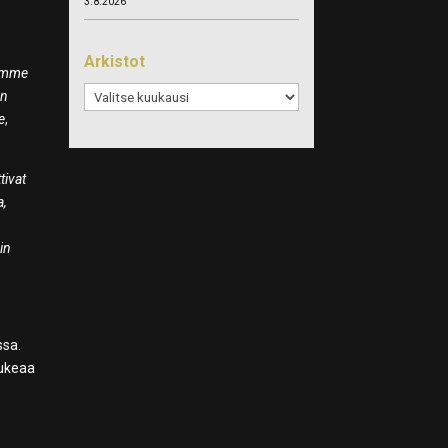
3.8.2026
Arkistot
iämme
Arkistot
en
e
,
tivat
a,
in
ssa.
aukeaa