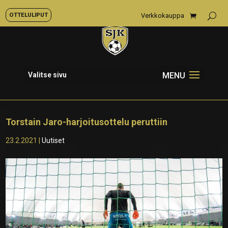
OTTELULIPUT
Verkkokauppa
Valitse sivu
Torstain Jaro-harjoitusottelu peruttiin
23.2.2021
|
Uutiset