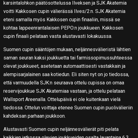
karsintalohkon päätösottelussa Ilveksen ja SJK Akatemia
voitti Kakkosen cupin välierässä Ilves/2:n. SJK Akatemia
eteni samalla myös Kakkosen cupin finaaliin, missä se
kohtaa lappeenrantalaisen PEPO:n joukkueen. Kakkosen
cupin finaali pelataan vasta alustavasti lokakuussa.
Suomen cupin sääntöjen mukaan, neljännesvälieristä lähtien
saman seuran kaksi joukkuetta tai farmissopimussuhteessa
olevat joukkueet, asetetaan automaattisesti vastakkain ja
alempisarjalainen saa kotiedun. Eli siten nyt on jo tiedossa,
että varmuudella SJK:n seuraava ottelu cupissa on omaa
reservijoukkue SJK Akatemiaa vastaan, ja ottelu pelataan
Wallsport Areenalla. Ottelupäivä ei ole kuitenkaan vielä
tiedossa. Ottelun voittaja etenee Suomen cupin puolivälieriin
kahdeksan parhaan joukkoon.
Alustavasti Suomen cupin neljännesvälierät piti pelata
kaikkien jatkossa olevien joukkueiden osalta lauantaina 6.3.,