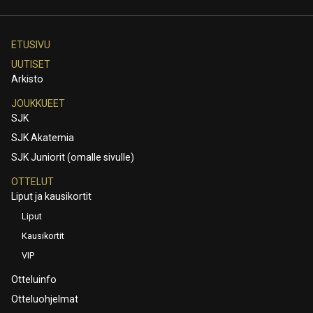
ETUSIVU
UUTISET
Arkisto
JOUKKUEET
SJK
SJK Akatemia
SJK Juniorit (omalle sivulle)
OTTELUT
Liput ja kausikortit
Liput
Kausikortit
VIP
Otteluinfo
Otteluohjelmat