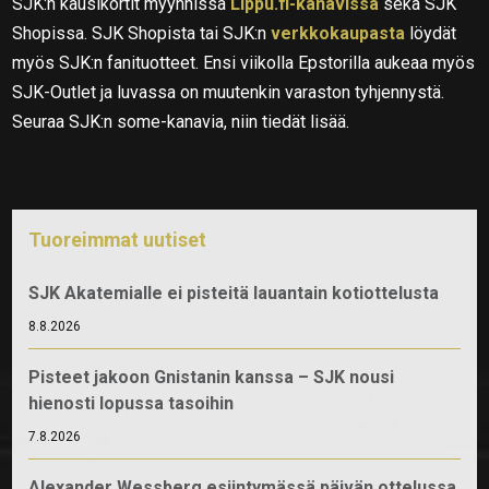
SJK:n kausikortit myynnissä
Lippu.fi-kanavissa
sekä SJK
Shopissa. SJK Shopista tai SJK:n
verkkokaupasta
löydät
myös SJK:n fanituotteet. Ensi viikolla Epstorilla aukeaa myös
SJK-Outlet ja luvassa on muutenkin varaston tyhjennystä.
Seuraa SJK:n some-kanavia, niin tiedät lisää.
Tuoreimmat uutiset
SJK Akatemialle ei pisteitä lauantain kotiottelusta
8.8.2026
Pisteet jakoon Gnistanin kanssa – SJK nousi
hienosti lopussa tasoihin
7.8.2026
Alexander Wessberg esiintymässä päivän ottelussa