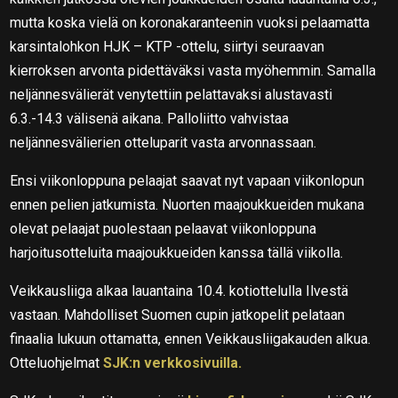
mutta koska vielä on koronakaranteenin vuoksi pelaamatta
karsintalohkon HJK – KTP -ottelu, siirtyi seuraavan
kierroksen arvonta pidettäväksi vasta myöhemmin. Samalla
neljännesvälierät venytettiin pelattavaksi alustavasti
6.3.-14.3 välisenä aikana. Palloliitto vahvistaa
neljännesvälierien otteluparit vasta arvonnassaan.
Ensi viikonloppuna pelaajat saavat nyt vapaan viikonlopun
ennen pelien jatkumista. Nuorten maajoukkueiden mukana
olevat pelaajat puolestaan pelaavat viikonloppuna
harjoitusotteluita maajoukkueiden kanssa tällä viikolla.
Veikkausliiga alkaa lauantaina 10.4. kotiottelulla Ilvestä
vastaan. Mahdolliset Suomen cupin jatkopelit pelataan
finaalia lukuun ottamatta, ennen Veikkausliigakauden alkua.
Otteluohjelmat
SJK:n verkkosivuilla.