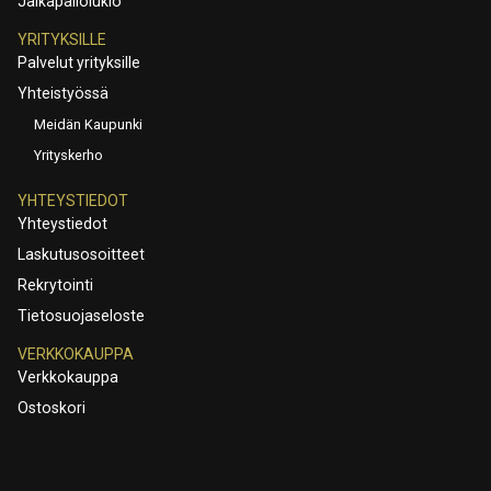
Jalkapallolukio
YRITYKSILLE
Palvelut yrityksille
Yhteistyössä
Meidän Kaupunki
Yrityskerho
YHTEYSTIEDOT
Yhteystiedot
Laskutusosoitteet
Rekrytointi
Tietosuojaseloste
VERKKOKAUPPA
Verkkokauppa
Ostoskori