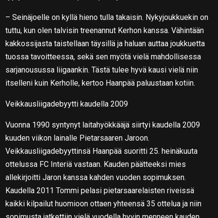
– Seinäjoelle on kyllä hieno tulla takaisin. Nykyjoukkuekin on
tuttu, kun olen talvisin treenannut Kerhon kanssa. Vähintään
kakkossijasta taistellaan täysillä ja haluan auttaa joukkuetta
tuossa tavoitteessa, sekä sen myötä vielä mahdollisessa
sarjanousussa liigaankin. Tästä tulee hyvä kausi vielä niin
itselleni kuin Kerholle, kertoo Haanpää paluustaan kotiin.
Veikkausliigadebyytti kaudella 2009
Vuonna 1990 syntynyt laitahyökkääjä siirtyi kaudella 2009
kuuden viikon lainalle Pietarsaaren Jaroon.
Veikkausliigadebyyttinsä Haanpää suoritti 25. heinäkuuta
ottelussa FC Interiä vastaan. Kauden päätteeksi mies
allekirjoitti Jaron kanssa kahden vuoden sopimuksen.
Kaudella 2011 Tommi pelasi pietarsaarelaisten riveissä
kaikki kilpailut huomioon ottaen yhteensä 35 ottelua ja niin
sopimusta jatkettiin vielä vuodella hyvin menneen kauden