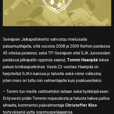
Seinäjoen Jalkapallokerho vahvistuu mieluisalla
paluumuuttajalla, sillä vuosina 2008 ja 2009 Kerhon paidassa
45 ottelua pelannut, sekä TP-Seinäjoen että SJK Junioreiden
paidassa jalkapallo-oppinsa saanut,
Tommi Haanpää
tekee
paluun kotikaupunkiinsa. Vasta 22-vuotias Haanpää on
harjoitellut SJK:n kanssa jo talvella sekä viime viikkoina,
joten mies on tuttu niin valmentajalle kuin joukkueellekin.
– Tommi tuo meille vaihtoehdon laitaan sekä hyökkäykseen.
Erityisesti pidän Tommin nopeudesta ja halusta hakea palloa
alhaalta, kommentoi päävalmentaja
Christoffer Kloo
tyytyväisenä uutta sopimuspelaajaansa.