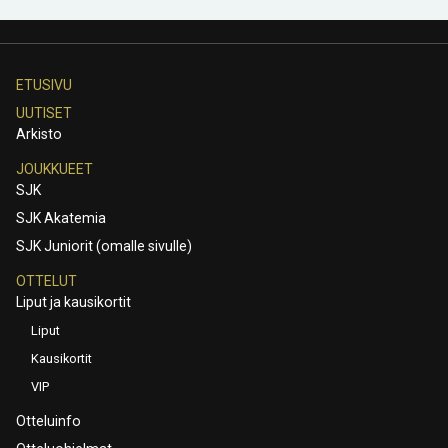
ETUSIVU
UUTISET
Arkisto
JOUKKUEET
SJK
SJK Akatemia
SJK Juniorit (omalle sivulle)
OTTELUT
Liput ja kausikortit
Liput
Kausikortit
VIP
Otteluinfo