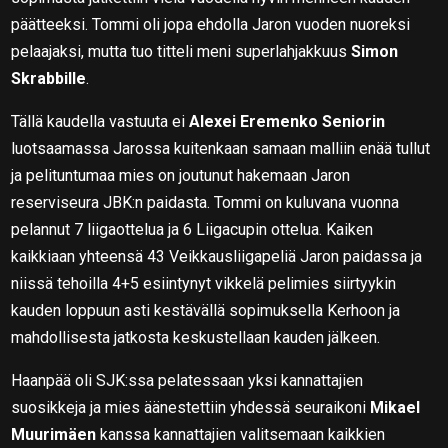
päätteeksi. Tommi oli jopa ehdolla Jaron vuoden nuoreksi
pelaajaksi, mutta tuo titteli meni superlahjakkuus
Simon
Skrabbille
.
Tällä kaudella vastuuta ei
Alexei Eremenko Seniorin
luotsaamassa Jarossa kuitenkaan samaan malliin enää tullut
ja pelituntumaa mies on joutunut hakemaan Jaron
reserviseura JBK:n paidasta. Tommi on kuluvana vuonna
pelannut 7 liigaottelua ja 6 Liigacupin ottelua. Kaiken
kaikkiaan yhteensä 43 Veikkausliigapeliä Jaron paidassa ja
niissä tehoilla 4+5 esiintynyt vikkelä pelimies siirtyykin
kauden loppuun asti kestävällä sopimuksella Kerhoon ja
mahdollisesta jatkosta keskustellaan kauden jälkeen.
Haanpää oli SJK:ssa pelatessaan yksi kannattajien
suosikkeja ja mies äänestettiin yhdessä seuraikoni
Mikael
Muurimäen
kanssa kannattajien valitsemaan kaikkien