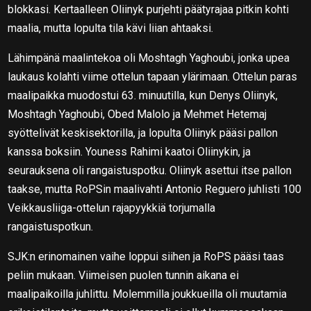
blokkasi. Kertaalleen Oliinyk purjehti päätyrajaa pitkin kohti
maalia, mutta lopulta tila kävi liian ahtaaksi.
Lähimpänä maalintekoa oli Moshtagh Yaghoubi, jonka upea
laukaus kolahti viime ottelun tapaan ylärimaan. Ottelun paras
maalipaikka muodostui 63. minuutilla, kun Denys Oliinyk,
Moshtagh Yaghoubi, Obed Malolo ja Mehmet Hetemaj
syöttelivät keskisektorilla, ja lopulta Oliinyk pääsi pallon
kanssa boksiin. Youness Rahimi kaatoi Oliinykin, ja
seurauksena oli rangaistuspotku. Oliinyk asettui itse pallon
taakse, mutta RoPSin maalivahti Antonio Reguero juhlisti 100
Veikkausliiga-ottelun rajapyykkiä torjumalla
rangaistuspotkun.
SJK:n erinomainen vaihe loppui siihen ja RoPS pääsi taas
peliin mukaan. Viimeisen puolen tunnin aikana ei
maalipaikoilla juhlittu. Molemmilla joukkueilla oli muutamia