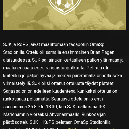
SJK ja RoPS jäivät maalittomaan tasapeliin OmaSp
Stadionilla. Ottelu oli samalla ensimmäinen Brian Pagen
alaisuudessa. SJK sai ainakin kertaalleen pallon ylärimaan ja
maalia ei saatu edes rangaistuspotkusta. Pelissä oli
kuitenkin jo paljon hyvää ja hieman paremmalla onnella sekä
viimeistelyllä, SJK olisi ottanut ottelusta täydet pisteet.
Sarjassa on on edelleen kuudentena, kun kaksi ottelua on
runkosarjaa pelaamatta. Seuraava ottelu on jo ensi
sunnuntaina 25.8. klo 18.30, kun SJK matkustaa IFK
Mariehamnin vieraaksi Ahvenanmaalle. Runkosarjan
päätösottelu SJK – KuPS pelataan OmaSp Stadionilla