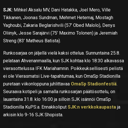
SJK:
Mihkel Aksalu MV, Dani Hatakka, Joel Mero, Ville
Tikkanen, Joonas Sundman, Mehmet Hetemaj, Mostagh
Yaghoubi, Zakaria Beglarishvili (57’ Obed Malolo), Denys
Oliinyk, Jesse Sarajärvi (75’ Maximo Tolonen) ja Jeremiah
Streng (83’ Matheus Batista).
Runkosarjaa on jäljellä vielä kaksi ottelua. Sunnuntaina 25.8.
pelataan Ahvenanmaalla, kun SJK kohtaa klo 18:30 alkavassa
vierasottelussa IFK Mariahamnin. Poikkeuksellisesti pelistä
ei ole Vierasmatsi Live-tapahtumaa, kun OmaSp Stadionilla
puretaan viikonloppuna juhlittavaa
OmaSp Stadionfestiä
.
Seuraava kotipeli ja samalla runkosarjan päätösottelu, on
lauantaina 31.8. klo 16:00 ja silloin SJK isännöi OmaSp
Stadionilla KuPS:a. Ennakkoliput
SJK:n verkkokaupasta
ja
arkisin klo 9-16 SJK Shopista.