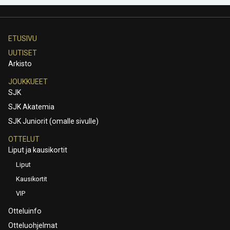
ETUSIVU
UUTISET
Arkisto
JOUKKUEET
SJK
SJK Akatemia
SJK Juniorit (omalle sivulle)
OTTELUT
Liput ja kausikortit
Liput
Kausikortit
VIP
Otteluinfo
Otteluohjelmat