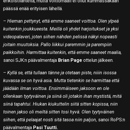
erikoistilanteita, mutta voittomaali ei ollut kummassakaan
päässä enää erityisen lähellä.
–
Hieman pettynyt, että emme saaneet voittoa. Olen ylpeä
kuitenkin joukkueesta. Meillä oli yhdet harjoitukset ja yksi
videopalaveri, joten siihen nähden pelissä näkyi nopeasti
joitain muutoksia. Pallo liikkui paremmin ja parempiin
paikkoihin. Harmittaa kuitenkin, että emme saaneet maalia,
sanoi SJK:n päävalmentaja
Brian Page
ottelun jälkeen.
–
Kyllä se, että tullaan tänne ja otetaan piste, niiin isossa
kuvassa se on hyvä asia. Mutta tietenkin se harmittaa että
jäädään ilman voittoa. Ensimmäiseen jaksoon en ole
ollenkaan tyytyväinen ja siinä oli jotakin ihan mystistä, mitä
siinä tapahtui. Hiukan kiukuttelin siitä sitten kopissa, niin
toinen jakso oli meiltä sitten tosi hyvä. Olen tyytyväinen
siihen, että pelaajat nosti sitä tasoa niin paljon,
sanoi RoPS:n
päävalmentaja
Pasi Tuutti.