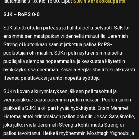
lautantaina 31.8. klo 16:00. Liput
SJK:n verkkokaupasta
.
SJK – RoPS 0-0
SJK aloitti ottelun pirteästi ja hallitsi peliä selvästi. SJK loi
ensimmäisen maalipaikan viidennellä minuutilla. Jeremiah
Streng ei kuitenkaan saanut jatkettua palloa RoPS-
puolustajan ohi maaliin. SJK:n peli näytti ensimmäisellä
puoliajalla aiempaa nopeammalta, ja keskustaa käytettiin
hyökkäyksissä enemmän. Zakaria Beglarishvili teki jatkuvasti
itsensä pelattavaksi ja antoi nopeita syöttöjä.
SJK:n kovan alkurynnistyksen jälkeen peli tasoittui ja
vierasjoukkue pääsi paremmin peliin mukaan. Puolen tunnin
paikkeilla SJK:lla oli pari hyvää hyökkäystä. Ensin Mehmet
Hetemaj antoi erinomaisen pallon boksiin Jesse Sarajärvelle,
joka jatkoi vielä Jeremiah Strengiä kohti, mutta Streng ei
palloa tavoittanut. Hetkeä myöhemmin Moshtagh Yaghoubi ja