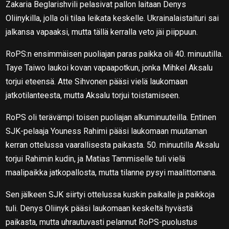
Zakaria Beglarishvili pelasivat pallon laitaan Denys
Oliinykilla, jolla oli tilaa leikata keskelle. Ukrainalaistaituri sai
jalkansa vapaaksi, mutta tällä kerralla veto jäi piippuun.
RoPS:n ensimmäisen puoliajan paras paikka oli 40. minuutilla.
Taye Taiwo laukoi kovan vapaapotkun, jonka Mihkel Aksalu
torjui eteensä. Atte Sihvonen pääsi vielä laukomaan
jatkotilanteesta, mutta Aksalu torjui toistamiseen.
RoPS oli terävämpi toisen puoliajan alkuminuuteilla. Entinen
SJK-pelaaja Youness Rahimi pääsi laukomaan muutaman
kerran ottelussa vaarallisesta paikasta. 50. minuutilla Aksalu
torjui Rahimin kudin, ja Matias Tammiselle tuli vielä
maalipaikka jatkopallosta, mutta tilanne pysyi maalittomana.
Sen jälkeen SJK siirtyi ottelussa kuskin paikalle ja paikkoja
tuli. Denys Oliinyk pääsi laukomaan keskeltä hyvästä
paikasta, mutta uhrautuvasti pelannut RoPS-puolustus