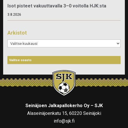
Isot pisteet vakuuttavalla 3–0 voitolla HJK:sta
3.8.2026
Arkistot
Arkistot
Seinäjoen Jalkapallokerho Oy – SJK
Alaseinäjoenkatu 15, 60220 Seinäjoki
info@sjk.fi