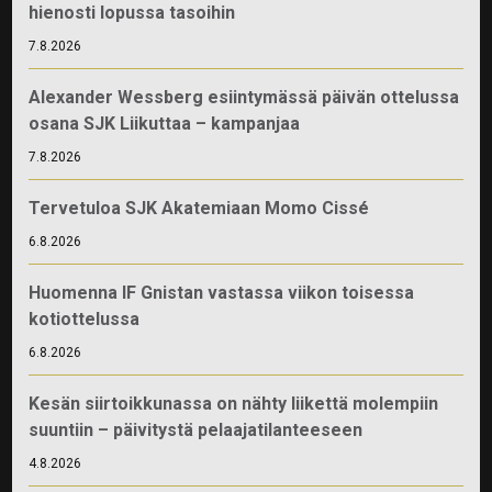
hienosti lopussa tasoihin
7.8.2026
Alexander Wessberg esiintymässä päivän ottelussa
osana SJK Liikuttaa – kampanjaa
7.8.2026
Tervetuloa SJK Akatemiaan Momo Cissé
6.8.2026
Huomenna IF Gnistan vastassa viikon toisessa
kotiottelussa
6.8.2026
Kesän siirtoikkunassa on nähty liikettä molempiin
suuntiin – päivitystä pelaajatilanteeseen
4.8.2026