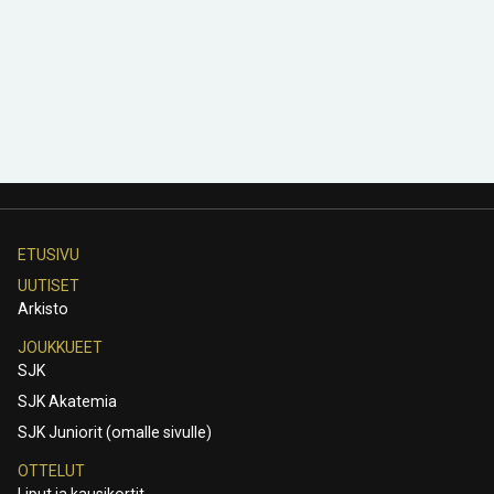
ETUSIVU
UUTISET
Arkisto
JOUKKUEET
SJK
SJK Akatemia
SJK Juniorit (omalle sivulle)
OTTELUT
Liput ja kausikortit