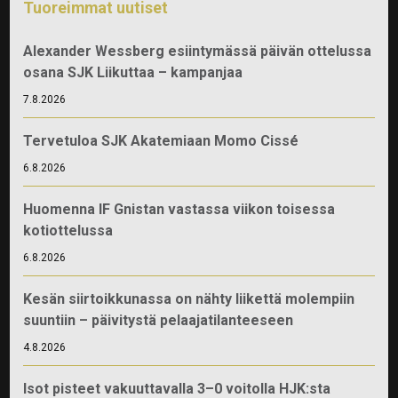
Tuoreimmat uutiset
Alexander Wessberg esiintymässä päivän ottelussa
osana SJK Liikuttaa – kampanjaa
7.8.2026
Tervetuloa SJK Akatemiaan Momo Cissé
6.8.2026
Huomenna IF Gnistan vastassa viikon toisessa
kotiottelussa
6.8.2026
Kesän siirtoikkunassa on nähty liikettä molempiin
suuntiin – päivitystä pelaajatilanteeseen
4.8.2026
Isot pisteet vakuuttavalla 3–0 voitolla HJK:sta