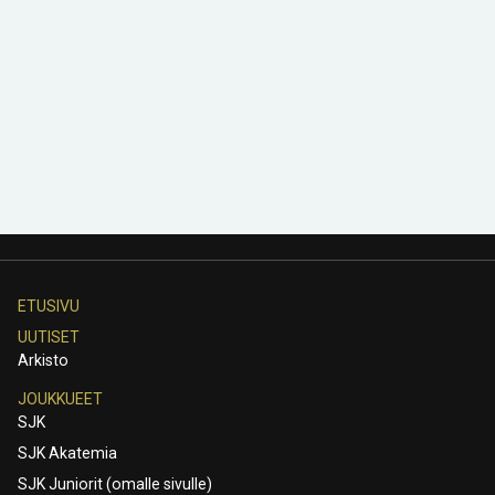
ETUSIVU
UUTISET
Arkisto
JOUKKUEET
SJK
SJK Akatemia
SJK Juniorit (omalle sivulle)