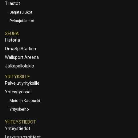
Tilastot
Sarjataulukot
Pelaajatilastot
SEURA
Historia
OmaSp Stadion
Wallsport Areena
Jalkapallolukio
YRITYKSILLE
Palvelut yrityksille
Yhteistyössä
Meidän Kaupunki
Yrityskerho
YHTEYSTIEDOT
Yhteystiedot
Laskutusosoitteet