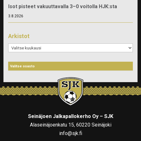
Isot pisteet vakuuttavalla 3–0 voitolla HJK:sta
3.8.2026
Arkistot
Arkistot
Seinäjoen Jalkapallokerho Oy – SJK
Alaseinäjoenkatu 15, 60220 Seinäjoki
info@sjk.fi