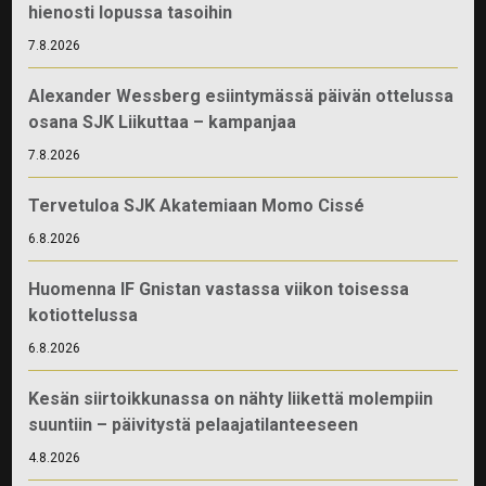
hienosti lopussa tasoihin
7.8.2026
Alexander Wessberg esiintymässä päivän ottelussa
osana SJK Liikuttaa – kampanjaa
7.8.2026
Tervetuloa SJK Akatemiaan Momo Cissé
6.8.2026
Huomenna IF Gnistan vastassa viikon toisessa
kotiottelussa
6.8.2026
Kesän siirtoikkunassa on nähty liikettä molempiin
suuntiin – päivitystä pelaajatilanteeseen
4.8.2026