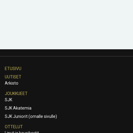
ETUSIVU
UUTISET
Arkisto
JOUKKUEET
SJK
SJK Akatemia
SJK Juniorit (omalle sivulle)
OTTELUT
Liput ja kausikortit