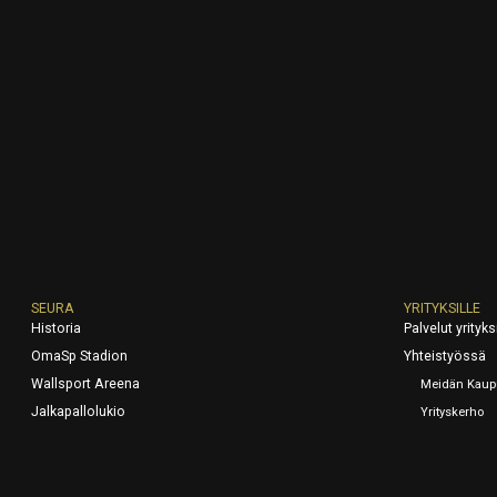
SEURA
YRITYKSILLE
Historia
Palvelut yrityksi
OmaSp Stadion
Yhteistyössä
Wallsport Areena
Meidän Kaup
Jalkapallolukio
Yrityskerho