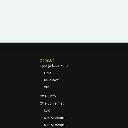
OTTELUT
Liput ja kausikortit
Liput
Kausikortit
VIP
Otteluinfo
Otteluohjelmat
SJK
SJK Akatemia
SJK Akatemia 2