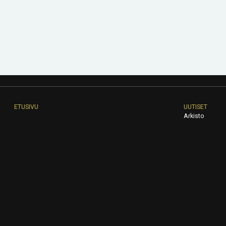
ETUSIVU
UUTISET
Arkisto