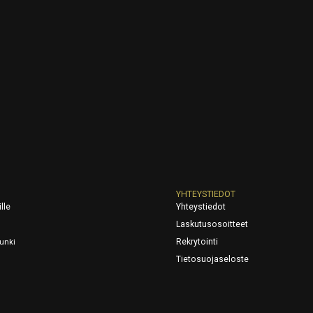
YHTEYSTIEDOT
lle
Yhteystiedot
Laskutusosoitteet
Rekrytointi
unki
Tietosuojaseloste