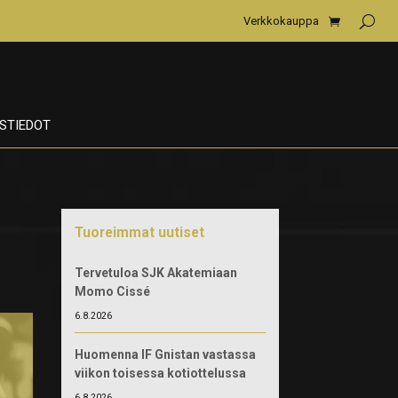
Verkkokauppa
STIEDOT
Tuoreimmat uutiset
Tervetuloa SJK Akatemiaan
Momo Cissé
6.8.2026
Huomenna IF Gnistan vastassa
viikon toisessa kotiottelussa
6.8.2026