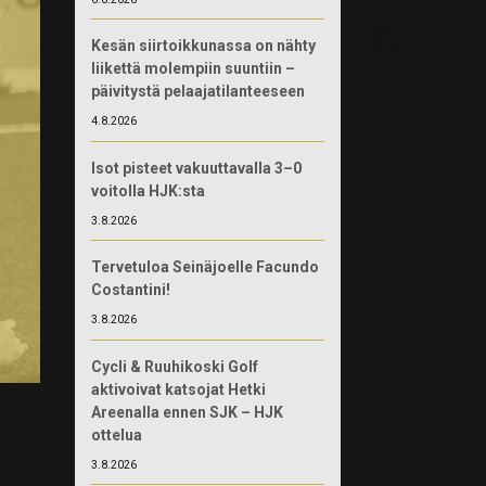
Kesän siirtoikkunassa on nähty
liikettä molempiin suuntiin –
päivitystä pelaajatilanteeseen
4.8.2026
Isot pisteet vakuuttavalla 3–0
voitolla HJK:sta
3.8.2026
Tervetuloa Seinäjoelle Facundo
Costantini!
3.8.2026
Cycli & Ruuhikoski Golf
aktivoivat katsojat Hetki
Areenalla ennen SJK – HJK
ottelua
3.8.2026