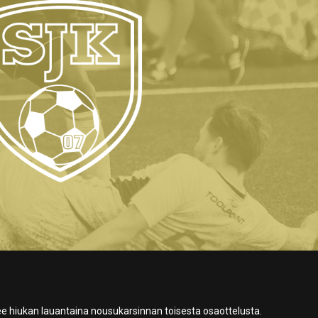
ee hiukan lauantaina nousukarsinnan toisesta osaottelusta.