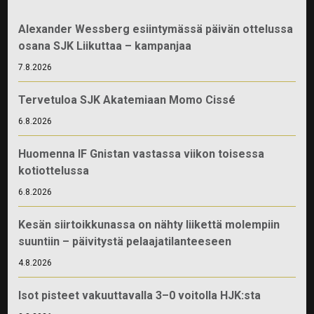
Alexander Wessberg esiintymässä päivän ottelussa
osana SJK Liikuttaa – kampanjaa
7.8.2026
Tervetuloa SJK Akatemiaan Momo Cissé
6.8.2026
Huomenna IF Gnistan vastassa viikon toisessa
kotiottelussa
6.8.2026
Kesän siirtoikkunassa on nähty liikettä molempiin
suuntiin – päivitystä pelaajatilanteeseen
4.8.2026
Isot pisteet vakuuttavalla 3–0 voitolla HJK:sta