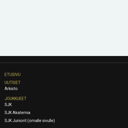
ETUSIVU
UUTISET
Arkisto
JOUKKUEET
SJK
SJK Akatemia
SJK Juniorit (omalle sivulle)