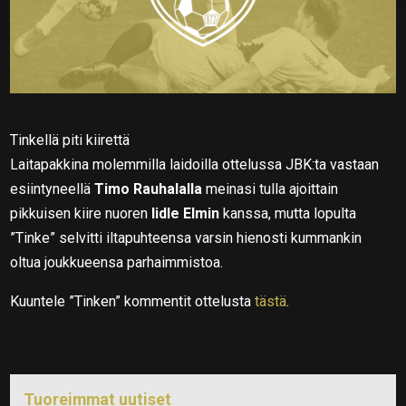
Tinkellä piti kiirettä
Laitapakkina molemmilla laidoilla ottelussa JBK:ta vastaan
esiintyneellä
Timo Rauhalalla
meinasi tulla ajoittain
pikkuisen kiire nuoren
Iidle Elmin
kanssa, mutta lopulta
”Tinke” selvitti iltapuhteensa varsin hienosti kummankin
oltua joukkueensa parhaimmistoa.
Kuuntele ”Tinken” kommentit ottelusta
tästä
.
Tuoreimmat uutiset