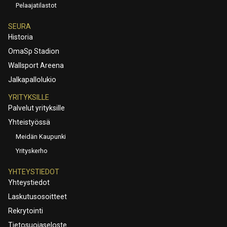
Pelaajatilastot
SEURA
Historia
OmaSp Stadion
Wallsport Areena
Jalkapallolukio
YRITYKSILLE
Palvelut yrityksille
Yhteistyössä
Meidän Kaupunki
Yrityskerho
YHTEYSTIEDOT
Yhteystiedot
Laskutusosoitteet
Rekrytointi
Tietosuojaseloste