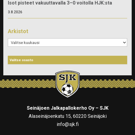
Isot pisteet vakuuttavalla 3–0 voitolla HJK:sta
3.8.2026
Arkistot
Arkistot
Seinäjoen Jalkapallokerho Oy – SJK
Alaseinäjoenkatu 15, 60220 Seinäjoki
info@sjk.fi