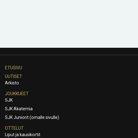
ETUSIVU
UUTISET
Arkisto
JOUKKUEET
SJK
SJK Akatemia
SJK Juniorit (omalle sivulle)
OTTELUT
Liput ja kausikortit