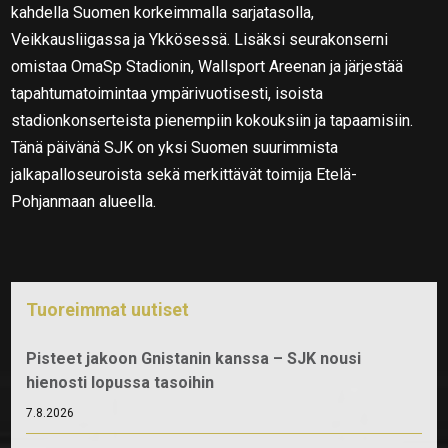
kahdella Suomen korkeimmalla sarjatasolla,
Veikkausliigassa ja Ykkösessä. Lisäksi seurakonserni
omistaa OmaSp Stadionin, Wallsport Areenan ja järjestää
tapahtumatoimintaa ympärivuotisesti, isoista
stadionkonserteista pienempiin kokouksiin ja tapaamisiin.
Tänä päivänä SJK on yksi Suomen suurimmista
jalkapalloseuroista sekä merkittävät toimija Etelä-
Pohjanmaan alueella.
Tuoreimmat uutiset
Pisteet jakoon Gnistanin kanssa – SJK nousi
hienosti lopussa tasoihin
7.8.2026