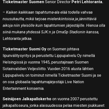
Ticketmaster Suomen
Senior Director
Petri Lehtoranta.
–
Kaiken kaikkiaan tapahtuma-ala elää todella vahvaa
nousukautta, mikä tarjoaa mielenkiintoisia ja jännittäviä
aikoja niin yleisölle kuin tapahtumien järjestäjille. Hienoa olla
siinä mukana yhdessä SJK:n ja OmaSp Stadionin kanssa,
Lehtoranta jatkaa.
Ticketmaster Suomi Oy
on Suomen johtava
lipunvälitysyritys ja perustettu Lippupalvelu Oy nimellä
Helsingissä jo vuonna 1945, perustajinaan Suomen
Sotainvalidien Veljesliitto. Vuoden 2016 alusta lähtien
Lippupalvelu on toiminut nimellä Ticketmaster Suomi ja se
on osa globaalia tapahtumajärjestäjä Live Nation
Entertainment konsernia.
Seinäjoen Jalkapallokerho
on vuonna 2007 perustettu
jalkapalloseura, jonka alaisuudessa pelaa miesten joukkueet