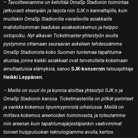
–
Tavoitteenamme on kehittää OmaSp Stadionin toimintaa
jatkuvasti eteenpäin ja tarjota niin SJK:n kannattajille, kuin
muillekin OmaSp Stadionilla vieraileville asiakkaille
mahdollisimman laadukas asiakaskokemus ja helppo
ostopolku. Nyt alkavan Ticketmaster-yhteistyön avulla
pystymme ottamaan seuraavan askeleen tehdessämme
OmaSp Stadionista koko Suomen tuntemaa tapahtuma-
alustaa, jonne kaikki asiakkaat ovat tervetulleita kokemaan
ainutlaatuisia elämyksiä,
sanoo
SJK-konsernin
talousjohtaja
Heikki Leppänen.
–
Meille on suuri ilo ja kunnia aloittaa yhteistyö SJK:n ja
OmaSp Stadionin kanssa. Ticketmasterilla on pitkät perinteet
ja vankka kokemus lipunmyynnistä urheilussa. Meillä on
mittava kokemus areenoiden toiminnasta, ja toteutamme
niin areenan kuin tapahtumajärjestäjienkin vaativimmat
toiveet huippuluokan teknologiamme avulla,
kertoo