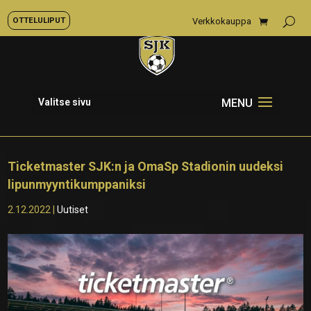
OTTELULIPUT
Verkkokauppa
Valitse sivu
Ticketmaster SJK:n ja OmaSp Stadionin uudeksi
lipunmyyntikumppaniksi
2.12.2022
|
Uutiset