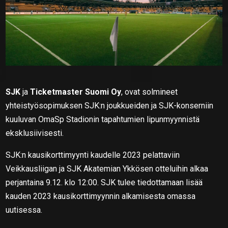
SJK
ja
Ticketmaster Suomi Oy
, ovat solmineet
yhteistyösopimuksen SJK:n joukkueiden ja SJK-konserniin
kuuluvan OmaSp Stadionin tapahtumien lipunmyynnistä
eksklusiivisesti.
SJK:n kausikorttimyynti kaudelle 2023 pelattaviin
Veikkausliigan ja SJK Akatemian Ykkösen otteluihin alkaa
perjantaina 9.12. klo 12:00. SJK tulee tiedottamaan lisää
kauden 2023 kausikorttimyynnin alkamisesta omassa
uutisessa.