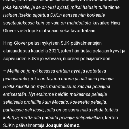
joka kaudelle, ja se on yksi syistä, miksi halusin tulla tänne.
Haluan itsekin sijoittua SJK:n kanssa niin korkealle
sarjataulukossa kuin se vain on mahdollista,
kuvailee Hing-
Glover vielä lopuksi itseään sekä tavoitteitaan.
Hing-Glover pelasi nykyisen SJK-päävalmentajan
alaisuudessa kaudella 2021, joten hän tietää pelaajan kyvyt ja
sopivuuden SJK:n jo vahvaan, nuoreen pelaajarunkoon.
–
Meillä on jo nyt kasassa erittäin hyvä ja luotettava
pelaajarunko, joka on täynnä nuoria ja nälkäisiä pelaajia.
Heillä kaikilla on myös mahdollisuus kasvaa pelaajina
entisestään. Nyt etsimme heidän mukaansa pelaajia
sellaisella profiililla kuin Macario; kokeneita pelaajia,
parhaassa peli-iässä, joilla on se sama nälkä tehdä töitä ja
kehittyä, mutta olla parhaita pelaajia pelipaikallaan,
kertoo
SJK:n päävalmentaja
Joaquin Gómez.