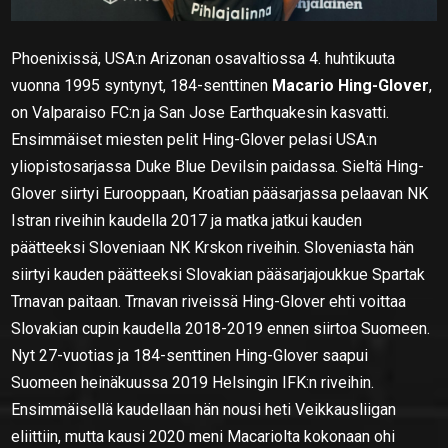
Phoenixissä, USA:n Arizonan osavaltiossa 4. huhtikuuta
vuonna 1995 syntynyt, 184-senttinen
Macario Hing-Glover
,
on Valparaiso FC:n ja San Jose Earthquakesin kasvatti.
Ensimmäiset miesten pelit Hing-Glover pelasi USA:n
yliopistosarjassa Duke Blue Devilsin paidassa. Sieltä Hing-
Glover siirtyi Eurooppaan, Kroatian pääsarjassa pelaavan NK
Istran riveihin kaudella 2017 ja matka jatkui kauden
päätteeksi Sloveniaan NK Krskon riveihin. Sloveniasta hän
siirtyi kauden päätteeksi Slovakian pääsarjajoukkue Spartak
Trnavan paitaan. Trnavan riveissä Hing-Glover ehti voittaa
Slovakian cupin kaudella 2018-2019 ennen siirtoa Suomeen.
Nyt 27-vuotias ja 184-senttinen Hing-Glover saapui
Suomeen heinäkuussa 2019 Helsingin IFK:n riveihin.
Ensimmäisellä kaudellaan hän nousi heti Veikkausliigan
eliittiin, mutta kausi 2020 meni Macariolta kokonaan ohi