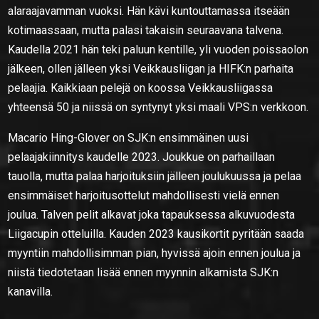
alaraajavamman vuoksi. Hän kävi kuntouttamassa itseään
kotimaassaan, mutta palasi takaisin seuraavana talvena.
Kaudella 2021 hän teki paluun kentille, yli vuoden poissaolon
jälkeen, ollen jälleen yksi Veikkausliigan ja HIFK:n parhaita
pelaajia. Kaikkiaan pelejä on koossa Veikkausliigassa
yhteensä 50 ja niissä on syntynyt yksi maali VPS:n verkkoon.
Macario Hing-Glover on SJK:n ensimmäinen uusi
pelaajakiinnitys kaudelle 2023. Joukkue on parhaillaan
tauolla, mutta palaa harjoituksiin jälleen joulukuussa ja pelaa
ensimmäiset harjoitusottelut mahdollisesti vielä ennen
joulua. Talven pelit alkavat joka tapauksessa alkuvuodesta
Liigacupin otteluilla. Kauden 2023 kausikortit pyritään saada
myyntiin mahdollisimman pian, hyvissä ajoin ennen joulua ja
niistä tiedotetaan lisää ennen myynnin alkamista SJK:n
kanavilla.