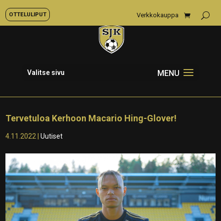
OTTELULIPUT
Verkkokauppa
Valitse sivu
Tervetuloa Kerhoon Macario Hing-Glover!
4.11.2022
|
Uutiset