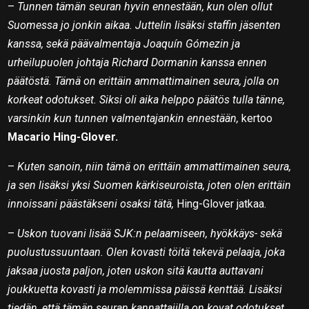
–
Tunnen tämän seuran hyvin ennestään, kun olen ollut
Suomessa jo jonkin aikaa. Juttelin lisäksi staffin jäsenten
kanssa, sekä päävalmentaja Joaquín Gómezin ja
urheilupuolen johtaja Richard Dormanin kanssa ennen
päätöstä. Tämä on erittäin ammattimainen seura, jolla on
korkeat odotukset. Siksi oli aika helppo päätös tulla tänne,
varsinkin kun tunnen valmentajankin ennestään,
kertoo
Macario Hing-Glover.
–
Kuten sanoin, niin tämä on erittäin ammattimainen seura,
ja sen lisäksi yksi Suomen kärkiseuroista, joten olen erittäin
innoissani päästäkseni osaksi tätä,
Hing-Glover jatkaa.
–
Uskon tuovani lisää SJK:n pelaamiseen, hyökkäys- sekä
puolustussuuntaan. Olen kovasti töitä tekevä pelaaja, joka
jaksaa juosta paljon, joten uskon sitä kautta auttavani
joukkuetta kovasti ja molemmissa päissä kenttää. Lisäksi
tiedän, että tämän seuran kannattajilla on kovat odotukset