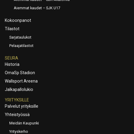
Aiemmat kaudet – SJK U17
Kokoonpanot
Tilastot
Sarjataulukot
Pelaajatilastot
SEURA
Historia
OmaSp Stadion
Wallsport Areena
Jalkapallolukio
YRITYKSILLE
Palvelut yrityksille
Yhteistyössä
Meidän Kaupunki
Yrityskerho