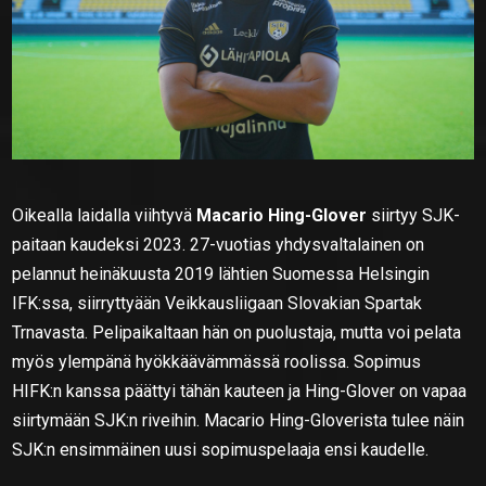
Oikealla laidalla viihtyvä
Macario Hing-Glover
siirtyy SJK-
paitaan kaudeksi 2023. 27-vuotias yhdysvaltalainen on
pelannut heinäkuusta 2019 lähtien Suomessa Helsingin
IFK:ssa, siirryttyään Veikkausliigaan Slovakian Spartak
Trnavasta. Pelipaikaltaan hän on puolustaja, mutta voi pelata
myös ylempänä hyökkäävämmässä roolissa. Sopimus
HIFK:n kanssa päättyi tähän kauteen ja Hing-Glover on vapaa
siirtymään SJK:n riveihin. Macario Hing-Gloverista tulee näin
SJK:n ensimmäinen uusi sopimuspelaaja ensi kaudelle.