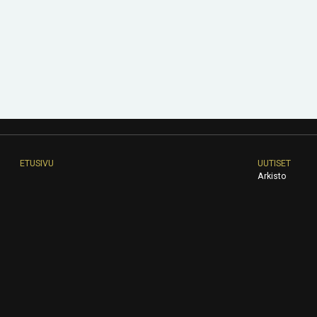
ETUSIVU
UUTISET
Arkisto