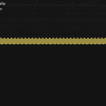
maSp
in