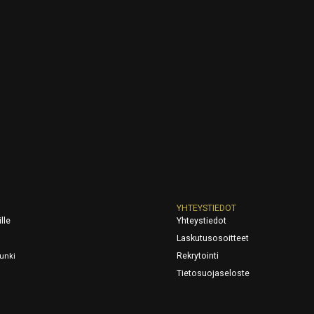
YHTEYSTIEDOT
lle
Yhteystiedot
Laskutusosoitteet
Rekrytointi
unki
Tietosuojaseloste