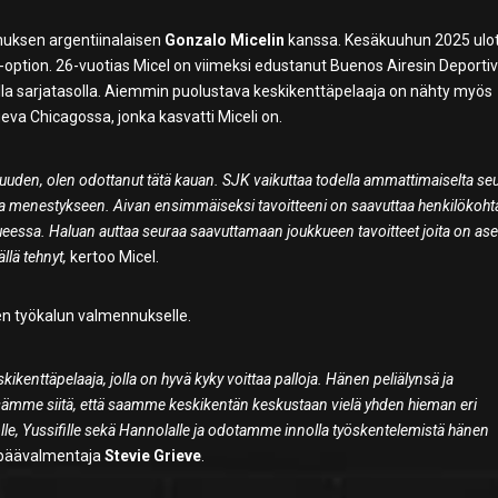
muksen argentiinalaisen
Gonzalo Micelin
kanssa. Kesäkuuhun 2025 ulo
o-option. 26-vuotias Micel on viimeksi edustanut Buenos Airesin Deporti
a sarjatasolla. Aiemmin puolustava keskikenttäpelaaja on nähty myös
va Chicagossa, jonka kasvatti Miceli on.
isuuden, olen odottanut tätä kauan. SJK vaikuttaa todella ammattimaiselta seu
sia menestykseen. Aivan ensimmäiseksi tavoitteeni on saavuttaa henkilökohta
kueessa. Haluan auttaa seuraa saavuttamaan joukkueen tavoitteet joita on ase
llä tehnyt,
kertoo Micel.
en työkalun valmennukselle.
ikenttäpelaaja, jolla on hyvä kyky voittaa palloja. Hänen peliälynsä ja
sämme siitä, että saamme keskikentän keskustaan vielä yhden hieman eri
olle, Yussifille sekä Hannolalle ja odotamme innolla työskentelemistä hänen
 päävalmentaja
Stevie Grieve
.