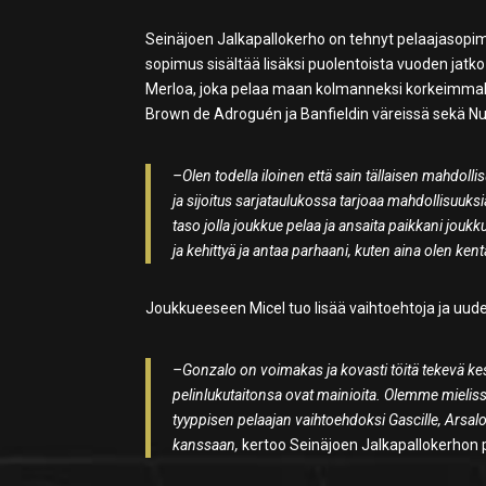
Seinäjoen Jalkapallokerho on tehnyt pelaajasopi
sopimus sisältää lisäksi puolentoista vuoden jatk
Merloa, joka pelaa maan kolmanneksi korkeimmall
Brown de Adroguén ja Banfieldin väreissä sekä Nue
–Olen todella iloinen että sain tällaisen mahdoll
ja sijoitus sarjataulukossa tarjoaa mahdollisuuk
taso jolla joukkue pelaa ja ansaita paikkani jouk
ja kehittyä ja antaa parhaani, kuten aina olen kentä
Joukkueeseen Micel tuo lisää vaihtoehtoja ja uud
–Gonzalo on voimakas ja kovasti töitä tekevä kesk
pelinlukutaitonsa ovat mainioita. Olemme mielis
tyyppisen pelaajan vaihtoehdoksi Gascille, Arsal
kanssaan,
kertoo Seinäjoen Jalkapallokerhon