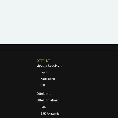
OTTELUT
Liput ja kausikortit
Liput
Kausikortit
VIP
Otteluinfo
Otteluohjelmat
SJK
SJK Akatemia