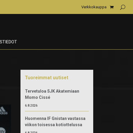
Verkkokauppa
STIEDOT
Tuoreimmat uutiset
Tervetuloa SJK Akatemiaan
Momo Cissé
6.8.2026
Huomenna IF Gnistan vastassa
viikon toisessa kotiottelussa
6.8.2026