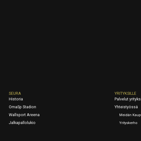
SEURA
YRITYKSILLE
Historia
Palvelut yrityksi
OmaSp Stadion
Yhteistyössä
Wallsport Areena
Meidän Kaup
Jalkapallolukio
Yrityskerho