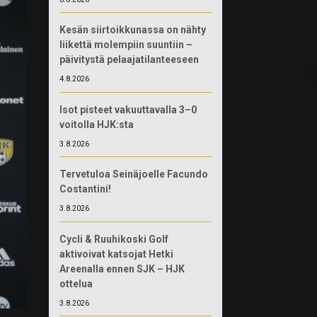
Kesän siirtoikkunassa on nähty
liikettä molempiin suuntiin –
päivitystä pelaajatilanteeseen
4.8.2026
Isot pisteet vakuuttavalla 3–0
voitolla HJK:sta
3.8.2026
Tervetuloa Seinäjoelle Facundo
Costantini!
3.8.2026
Cycli & Ruuhikoski Golf
aktivoivat katsojat Hetki
Areenalla ennen SJK – HJK
ottelua
3.8.2026