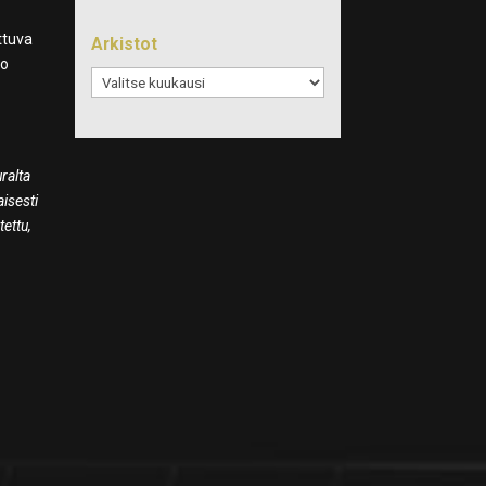
ttuva
Arkistot
vo
Arkistot
ralta
isesti
tettu,