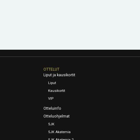
OTTELUT
Liput ja kausikortit
Liput
Kausikortit
VIP
Otteluinfo
Otteluohjelmat
SJK
SJK Akatemia
SJK Akatemia 2