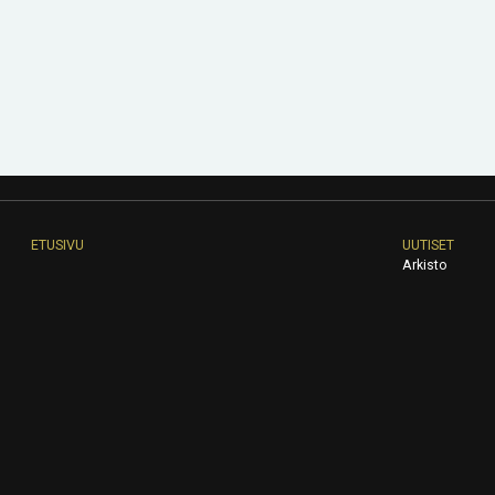
ETUSIVU
UUTISET
Arkisto