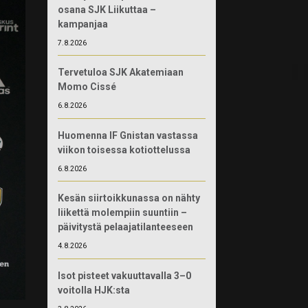
osana SJK Liikuttaa –
kampanjaa
7.8.2026
Tervetuloa SJK Akatemiaan
Momo Cissé
6.8.2026
Huomenna IF Gnistan vastassa
viikon toisessa kotiottelussa
6.8.2026
Kesän siirtoikkunassa on nähty
liikettä molempiin suuntiin –
päivitystä pelaajatilanteeseen
4.8.2026
Isot pisteet vakuuttavalla 3–0
voitolla HJK:sta