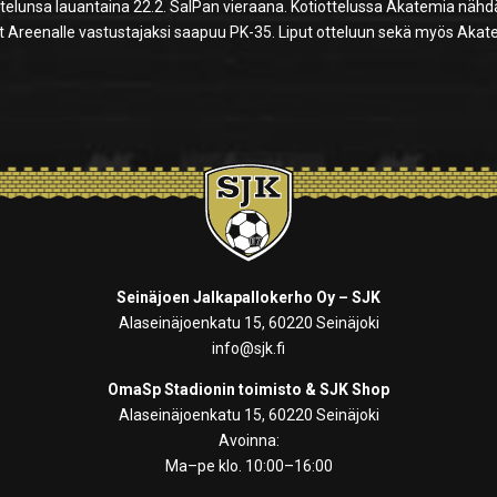
telunsa lauantaina 22.2. SalPan vieraana. Kotiottelussa Akatemia näh
ort Areenalle vastustajaksi saapuu PK-35. Liput otteluun sekä myös Aka
Seinäjoen Jalkapallokerho Oy – SJK
Alaseinäjoenkatu 15, 60220 Seinäjoki
info@sjk.fi
OmaSp Stadionin toimisto & SJK Shop
Alaseinäjoenkatu 15, 60220 Seinäjoki
Avoinna:
Ma–pe klo. 10:00–16:00