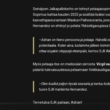
Seinäjoen Jalkapallokerho on tehnyt pelaajasop
Sopimus kattaa kauden 2025 ja sisältää lisäksi vu
kasvattajaseurastaan Maskun Palloseurasta, joss
Hernandez on ehtinyt jo pelata Ykkösliigacupiss
–Adrian on hieno persoona ja pelaaja. Hänellä 
potentiaalia. Kuten aina, luotamme jälleen toimi
ottaa isojakin steppejä eteenpäin,
kertoo SJK A
Myös pelaaja itse on mielissään siirrosta.
Virgil va
päästä tulevaisuudessa pelaamaan Veikkausliigaa ja 
–Olen kuullut paljon hyvää seurasta ja tuntuu tod
tuore SJK-hankinta Hernandez.
Tervetuloa SJK-paitaan, Adrian!