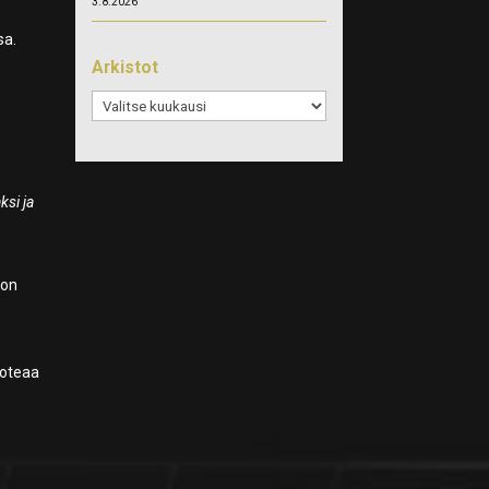
3.8.2026
sa.
Arkistot
Arkistot
ksi ja
 on
oteaa