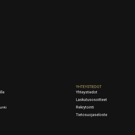
YHTEYSTIEDOT
lle
Yhteystiedot
Laskutusosoitteet
Rekrytointi
unki
Tietosuojaseloste