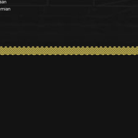
dään
temian