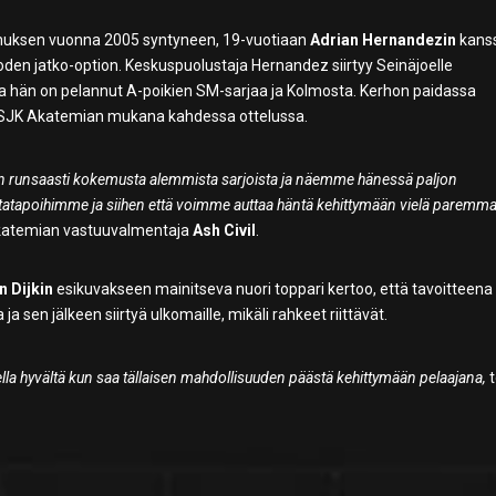
imuksen vuonna 2005 syntyneen, 19-vuotiaan
Adrian Hernandezin
kans
oden jatko-option. Keskuspuolustaja Hernandez siirtyy Seinäjoelle
a hän on pelannut A-poikien SM-sarjaa ja Kolmosta. Kerhon paidassa
a SJK Akatemian mukana kahdessa ottelussa.
on runsaasti kokemusta alemmista sarjoista ja näemme hänessä paljon
ntatapoihimme ja siihen että voimme auttaa häntä kehittymään vielä paremma
katemian vastuuvalmentaja
Ash Civil
.
n Dijkin
esikuvakseen mainitseva nuori toppari kertoo, että tavoitteena
sen jälkeen siirtyä ulkomaille, mikäli rahkeet riittävät.
ella hyvältä kun saa tällaisen mahdollisuuden päästä kehittymään pelaajana,
t