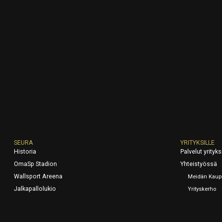
SEURA
YRITYKSILLE
Historia
Palvelut yrityksi
OmaSp Stadion
Yhteistyössä
Wallsport Areena
Meidän Kaup
Jalkapallolukio
Yrityskerho