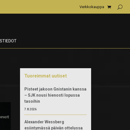
Verkkokauppa
STIEDOT
Tuoreimmat uutiset
Pisteet jakoon Gnistanin kanssa
– SJK nousi hienosti lopussa
tasoihin
7.8.2026
Alexander Wessberg
esiintymässä päivän ottelussa