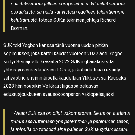
päästäksemme jälleen europeleihin ja kilpaillaksemme
pokaaleista, samalla vahvistaen edelleen talenttiemme
kehittämistä
, toteaa SJK:n tekninen johtaja Richard
Dorman.
SJK teki Yegben kanssa tänä vuonna uuden pitkän
sopimuksen, joka kattoi kaudet vuoteen 2027 asti. Yegbe
siirtyi Seinäjoelle keväällä 2022 SJK:n ghanalaisesta
yhteistyöseurasta Vision FC:stä, ja kotiuduttuaan esiintyi
vahvasti jo ensimmäisellä kaudellaan Ykkösessä. Kaudeksi
2023 hän nousikin Veikkausliigassa pelaavan
edustusjoukkueen avausokoonpanon vakiopelaajaksi.
–Aikani SJK:ssa on ollut uskomatonta. Seura on auttanut
minua saavuttamaan yhä paremman ja paremman tason,
ja minulla on totisesti aina palanen SJK:ta sydämessäni.