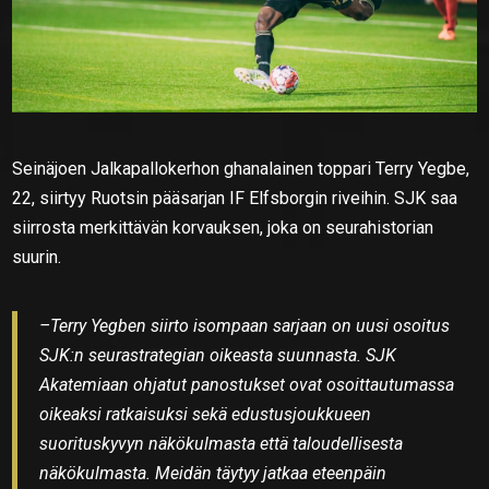
Seinäjoen Jalkapallokerhon ghanalainen toppari Terry Yegbe,
22, siirtyy Ruotsin pääsarjan IF Elfsborgin riveihin. SJK saa
siirrosta merkittävän korvauksen, joka on seurahistorian
suurin.
–Terry Yegben siirto isompaan sarjaan on uusi osoitus
SJK:n seurastrategian oikeasta suunnasta. SJK
Akatemiaan ohjatut panostukset ovat osoittautumassa
oikeaksi ratkaisuksi sekä edustusjoukkueen
suorituskyvyn näkökulmasta että taloudellisesta
näkökulmasta. Meidän täytyy jatkaa eteenpäin