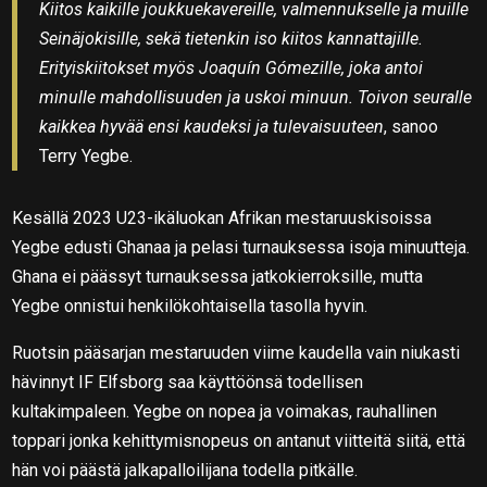
Kiitos kaikille joukkuekavereille, valmennukselle ja muille
Seinäjokisille, sekä tietenkin iso kiitos kannattajille.
Erityiskiitokset myös Joaquín Gómezille, joka antoi
minulle mahdollisuuden ja uskoi minuun. Toivon seuralle
kaikkea hyvää ensi kaudeksi ja tulevaisuuteen
, sanoo
Terry Yegbe.
Kesällä 2023 U23-ikäluokan Afrikan mestaruuskisoissa
Yegbe edusti Ghanaa ja pelasi turnauksessa isoja minuutteja.
Ghana ei päässyt turnauksessa jatkokierroksille, mutta
Yegbe onnistui henkilökohtaisella tasolla hyvin.
Ruotsin pääsarjan mestaruuden viime kaudella vain niukasti
hävinnyt IF Elfsborg saa käyttöönsä todellisen
kultakimpaleen. Yegbe on nopea ja voimakas, rauhallinen
toppari jonka kehittymisnopeus on antanut viitteitä siitä, että
hän voi päästä jalkapalloilijana todella pitkälle.