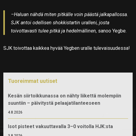
–Haluan nähdä miten pitkälle voin päästä jalkapallossa.
SJK antoi odellisen shokkistartin uralleni, josta
toivottavasti tulee pitkä ja hedelmällinen,
sanoo Yegbe.
SJK toivottaa kaikkea hyvää Yegben uralle tulevaisuudessa!
Tuoreimmat uutiset
Kesän siirtoikkunassa on nähty liikettä molempiin
suuntiin – päivitystä pelaajatilanteeseen
4.8.2026
Isot pisteet vakuuttavalla 3–0 voitolla HJK:sta
3.8.2026