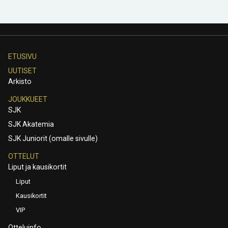
ETUSIVU
UUTISET
Arkisto
JOUKKUEET
SJK
SJK Akatemia
SJK Juniorit (omalle sivulle)
OTTELUT
Liput ja kausikortit
Liput
Kausikortit
VIP
Otteluinfo