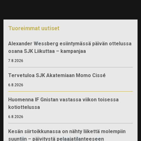
Tuoreimmat uutiset
Alexander Wessberg esiintymässä päivän ottelussa
osana SJK Liikuttaa – kampanjaa
7.8.2026
Tervetuloa SJK Akatemiaan Momo Cissé
6.8.2026
Huomenna IF Gnistan vastassa viikon toisessa
kotiottelussa
6.8.2026
Kesän siirtoikkunassa on nähty liikettä molempiin
suuntiin – päivitystä pelaajatilanteeseen