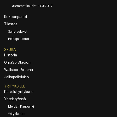
Aiemmat kaudet – SJK U17
Kokoonpanot
Tilastot
Sarjataulukot
Pelaajatilastot
SEURA
Historia
OmaSp Stadion
Wallsport Areena
Jalkapallolukio
YRITYKSILLE
Palvelut yrityksille
Yhteistyössä
Meidän Kaupunki
Yrityskerho