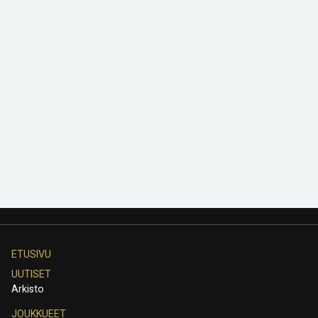
ETUSIVU
UUTISET
Arkisto
JOUKKUEET