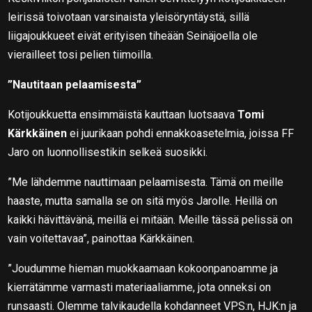
leirissä toivotaan varsinaista yleisöryntäystä, sillä
liigajoukkueet eivät erityisen tiheään Seinäjoella ole
vierailleet tosi pelien tiimoilla.
”Nautitaan pelaamisesta”
Kotijoukkuetta ensimmäistä kauttaan luotsaava
Tomi
Kärkkäinen
ei juurikaan pohdi ennakkoasetelmia, joissa FF
Jaro on luonnollisestikin selkeä suosikki.
”Me lähdemme nauttimaan pelaamisesta. Tämä on meille
haaste, mutta samalla se on sitä myös Jarolle. Heillä on
kaikki hävittävänä, meillä ei mitään. Meille tässä pelissä on
vain voitettavaa”, painottaa Kärkkäinen.
”Joudumme hieman muokkaamaan kokoonpanoamme ja
kierrätämme varmasti materiaaliamme, jota onneksi on
runsaasti. Olemme talvikaudella kohdanneet VPS:n, HJK:n ja