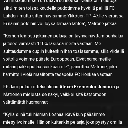
Valmistautumisen on oltava kunnossa. Meillä on muistoja
siitä, miten toissa kaudella pudotimme hyvällä pelillä FC
Lahden, mutta sitten hävisimme Ykkösen TP-47:lle vieraissa.
Ei näihin peleihin voi löysäilemään lähteä”, Matrone jatkaa.
”Kerhon leirissä jokainen pelaaja on täynnä näyttämisenhalua
ja tulee varmasti 110% lasissa meitä vastaan. Me
suhtaudumme cupiin kuitenkin ihan tosissamme, sillä viidellä
voitolla voimme päästä Eurooppaan. Eivät nämä meille
mitään pakkopullaa suinkaan ole”, painottaa Matrone, joka
harmitteli vielä maalitonta tasapeliä FC Honkaa vastaan.
FF Jaro pelasi ottelun ilman
Alexei Eremenko Junioria
ja
Matronen mielestä se näkyi, vaikkei sitä katsomoon
välttämättä huomannut.
”Kyllä siinä tuli hieman Loshaa ikävä kun pääsimme
miesylivoimalle. Hän on kuitenkin pelaaja, joka pystyy omilla