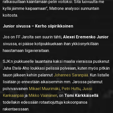
ratkaisuillaan kääntämään pelin voitoksi. Sitä luovuutta me
kyllä jäimme kaipaamaan”, Matrone analysoi sunnuntain
koitosta.
Junior sivussa – Kerho siipirikkoinen
Jos on FF Jarolta sen suurin tähti,
Alexei Eremenko Junior
sivussa, ei pääse kotijoukkuekaan ihan ykkösnyrkillään
haastamaan liigavieraitaan.
SJK:n joukkueelle lauantaina kaksi maalia vieraissa puskenut
Juha Etelä-Aho loukkasi pelissä polveaan, kuten myös pitkän
tauon jälkeen kehiin palannut
Johannes Saranpää
. Kun listalle
lisätään jo ennestään aikaisemmin mm. Jarossa pelannut
polvivaivainen
Mikael Muurimäki
,
Petri Huttu
,
Jussi
Kankaanpää
ja
Mikko Väänänen
, on
Tomi Kärkkäisellä
todellakin edessään rotaatiojuttuja kokoonpanoa
rakentaessaan.