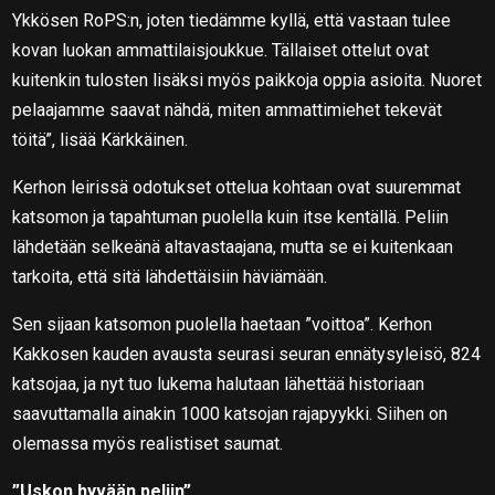
Ykkösen RoPS:n, joten tiedämme kyllä, että vastaan tulee
kovan luokan ammattilaisjoukkue. Tällaiset ottelut ovat
kuitenkin tulosten lisäksi myös paikkoja oppia asioita. Nuoret
pelaajamme saavat nähdä, miten ammattimiehet tekevät
töitä”, lisää Kärkkäinen.
Kerhon leirissä odotukset ottelua kohtaan ovat suuremmat
katsomon ja tapahtuman puolella kuin itse kentällä. Peliin
lähdetään selkeänä altavastaajana, mutta se ei kuitenkaan
tarkoita, että sitä lähdettäisiin häviämään.
Sen sijaan katsomon puolella haetaan ”voittoa”. Kerhon
Kakkosen kauden avausta seurasi seuran ennätysyleisö, 824
katsojaa, ja nyt tuo lukema halutaan lähettää historiaan
saavuttamalla ainakin 1000 katsojan rajapyykki. Siihen on
olemassa myös realistiset saumat.
”Uskon hyvään peliin”