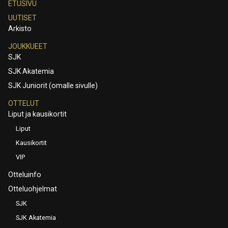
ETUSIVU
UUTISET
Arkisto
JOUKKUEET
SJK
SJK Akatemia
SJK Juniorit (omalle sivulle)
OTTELUT
Liput ja kausikortit
Liput
Kausikortit
VIP
Otteluinfo
Otteluohjelmat
SJK
SJK Akatemia