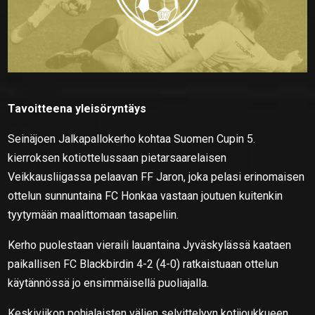
Tavoitteena yleisöryntäys
Seinäjoen Jalkapallokerho kohtaa Suomen Cupin 5.
kierroksen kotiottelussaan pietarsaarelaisen
Veikkausliigassa pelaavan FF Jaron, joka pelasi erinomaisen
ottelun sunnuntaina FC Honkaa vastaan joutuen kuitenkin
tyytymään maalittomaan tasapeliin.
Kerho puolestaan vieraili lauantaina Jyväskylässä kaataen
paikallisen FC Blackbirdin 4-2 (4-0) ratkaistuaan ottelun
käytännössä jo ensimmäisellä puoliajalla.
Keskiviikon pohjalaisten välien selvittelyyn kotijoukkueen