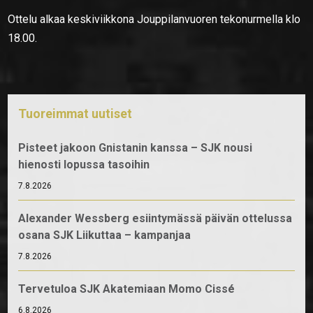
Ottelu alkaa keskiviikkona Jouppilanvuoren tekonurmella klo
18.00.
Tuoreimmat uutiset
Pisteet jakoon Gnistanin kanssa – SJK nousi
hienosti lopussa tasoihin
7.8.2026
Alexander Wessberg esiintymässä päivän ottelussa
osana SJK Liikuttaa – kampanjaa
7.8.2026
Tervetuloa SJK Akatemiaan Momo Cissé
6.8.2026