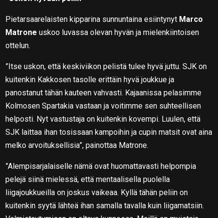
Pietarsaarelaisten kipparina sunnuntaina esiintynyt
Marco
Matrone
uskoo luvassa olevan hyvän ja mielenkiintoisen
ottelun.
”Itse uskon, että keskiviikon pelistä tulee hyvä juttu. SJK on
kuitenkin Kakkosen tasolle erittäin hyvä joukkue ja
panostanut tähän kauteen vahvasti. Kajaanissa pelasimme
Kolmosen Spartakia vastaan ja voitimme sen suhteellisen
helposti. Nyt vastustaja on kuitenkin kovempi. Luulen, että
SJK laittaa ihan tosissaan kampoihin ja cupin matsit ovat aina
melko arvoituksellisia”, painottaa Matrone.
”Alempisarjalaiselle nämä ovat huomattavasti helpompia
pelejä siinä mielessä, että mentaalisella puolella
liigajoukkueilla on joskus vaikeaa. Kyllä tähän peliin on
kuitenkin syytä lähteä ihan samalla tavalla kuin liigamatsiin.