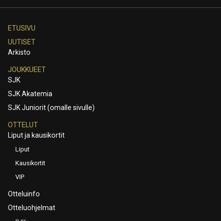
ETUSIVU
UUTISET
Arkisto
JOUKKUEET
SJK
SJK Akatemia
SJK Juniorit (omalle sivulle)
OTTELUT
Liput ja kausikortit
Liput
Kausikortit
VIP
Otteluinfo
Otteluohjelmat