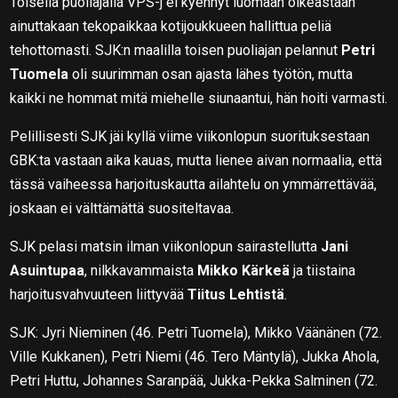
Toisella puoliajalla VPS-j ei kyennyt luomaan oikeastaan
ainuttakaan tekopaikkaa kotijoukkueen hallittua peliä
tehottomasti. SJK:n maalilla toisen puoliajan pelannut
Petri
Tuomela
oli suurimman osan ajasta lähes työtön, mutta
kaikki ne hommat mitä miehelle siunaantui, hän hoiti varmasti.
Pelillisesti SJK jäi kyllä viime viikonlopun suorituksestaan
GBK:ta vastaan aika kauas, mutta lienee aivan normaalia, että
tässä vaiheessa harjoituskautta ailahtelu on ymmärrettävää,
joskaan ei välttämättä suositeltavaa.
SJK pelasi matsin ilman viikonlopun sairastellutta
Jani
Asuintupaa
, nilkkavammaista
Mikko Kärkeä
ja tiistaina
harjoitusvahvuuteen liittyvää
Tiitus Lehtistä
.
SJK: Jyri Nieminen (46. Petri Tuomela), Mikko Väänänen (72.
Ville Kukkanen), Petri Niemi (46. Tero Mäntylä), Jukka Ahola,
Petri Huttu, Johannes Saranpää, Jukka-Pekka Salminen (72.