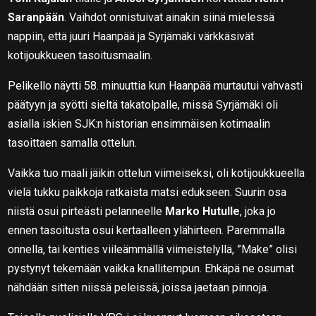
Saranpään
. Vaihdot onnistuivat ainakin siinä mielessä
nappiin, että juuri Haanpää ja Syrjämäki värkkäsivät
kotijoukkueen tasoitusmaalin.
Pelikello näytti 58. minuuttia kun Haanpää murtautui vahvasti
päätyyn ja syötti sieltä takatolpalle, missä Syrjämäki oli
asialla iskien SJK:n historian ensimmäisen kotimaalin
tasoittaen samalla ottelun.
Vaikka tuo maali jäikin ottelun viimeiseksi, oli kotijoukkueella
vielä tukku paikkoja ratkaista matsi edukseen. Suurin osa
niistä osui pirteästi pelanneelle
Marko Hutulle
, joka jo
ennen tasoitusta osui kertaalleen ylähirteen. Paremmalla
onnella, tai kenties viileämmällä viimeistelyllä, ”Make” olisi
pystynyt tekemään vaikka knallitempun. Ehkäpä ne osumat
nähdään sitten niissä peleissä, joissa jaetaan pinnoja.