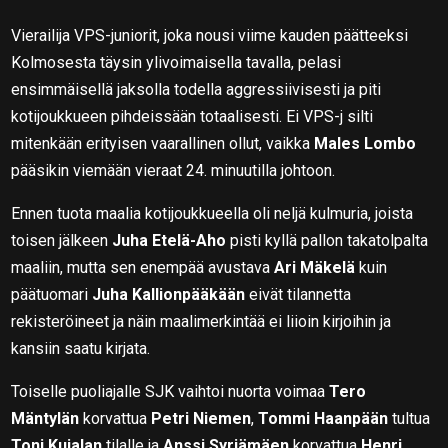
Vierailija VPS-juniorit, joka nousi viime kauden päätteeksi
Kolmosesta täysin ylivoimaisella tavalla, pelasi
ensimmäisellä jaksolla todella aggressiivisesti ja piti
kotijoukkueen pihdeissään totaalisesti. Ei VPS-j silti
mitenkään erityisen vaarallinen ollut, vaikka
Males Lombo
pääsikin viemään vieraat 24. minuutilla johtoon.
Ennen tuota maalia kotijoukkueella oli neljä kulmuria, joista
toisen jälkeen
Juha Etelä-Aho
pisti kyllä pallon takatolpalta
maaliin, mutta sen enempää avustava
Ari Mäkelä
kuin
päätuomari
Juha Kallionpääkään
eivät tilannetta
rekisteröineet ja näin maalimerkintää ei liioin kirjoihin ja
kansiin saatu kirjata.
Toiselle puoliajalle SJK vaihtoi nuorta voimaa
Tero
Mäntylän
korvattua
Petri Niemen
,
Tommi Haanpään
tultua
Toni Kujalan
tilalle ja
Anssi Syrjämäen
korvattua
Henri