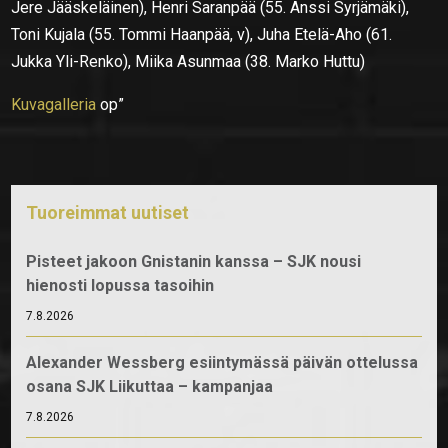
Jere Jääskeläinen), Henri Saranpää (55. Anssi Syrjämäki),
Toni Kujala (55. Tommi Haanpää, v), Juha Etelä-Aho (61.
Jukka Yli-Renko), Miika Asunmaa (38. Marko Huttu)
Kuvagalleria
op”
Tuoreimmat uutiset
Pisteet jakoon Gnistanin kanssa – SJK nousi
hienosti lopussa tasoihin
7.8.2026
Alexander Wessberg esiintymässä päivän ottelussa
osana SJK Liikuttaa – kampanjaa
7.8.2026