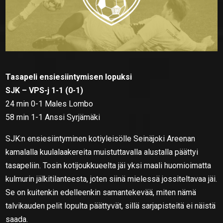
Tasapeli ensiesiintymisen lopuksi
SJK – VPS-j 1-1 (0-1)
24 min 0-1 Males Lombo
58 min 1-1 Anssi Syrjämäki
SJK:n ensiesiintyminen kotiyleisölle Seinäjoki Areenan
kamalalla kuulalaakereita muistuttavalla alustalla päättyi
tasapeliin. Tosin kotijoukkueelta jäi yksi maali huomioimatta
kulmurin jälkitilanteesta, joten siinä mielessä jossiteltavaa jäi.
Se on kuitenkin edelleenkin samantekevää, miten nämä
talvikauden pelit lopulta päättyvät, sillä sarjapisteitä ei näistä
saada.