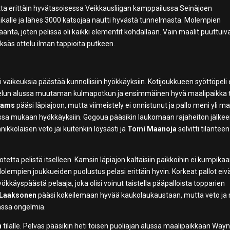
ta erittäin hyvätasoisessa Veikkausliigan kamppailussa Seinäjoen
paikalle ja lähes 3000 katsojaa nautti hyvästä tunnelmasta. Molempien
ntä, joten pelissä oli kaikki elementit kohdallaan. Vain maalit puuttuiva
eksäs ottelu ilman tappioita putkeen.
li vaikeuksia päästää kunnollisiin hyökkäyksiin. Kotijoukkueen syöttöpeli 
 ottelun alussa muutaman kulmapotkun ja ensimmäinen hyvä maalipaikka t
Kams
pääsi läpiajoon, mutta viimeistely ei onnistunut ja pallo meni yli ma
teissa mukaan hyökkäyksiin. Gogoua pääsikin laukomaan rajaheiton jälkee
kkolaisen veto jäi kuitenkin löysästi ja
Tomi Maanoja
selvitti tilanteen
otetta pelistä itselleen. Kamsin läpiajon kaltaisiin paikkoihin ei kumpika
lempien joukkueiden puolustus pelasi erittäin hyvin. Korkeat pallot eiv
hyökkäyspäästä pelaaja, joka olisi voinut taistella pääpalloista topparien
 Laaksonen
pääsi kokeilemaan hyvää kaukolaukaustaan, mutta veto ja
nssa ongelmia.
n
tilalle. Pelvas pääsikin heti toisen puoliajan alussa maalipaikkaan Way