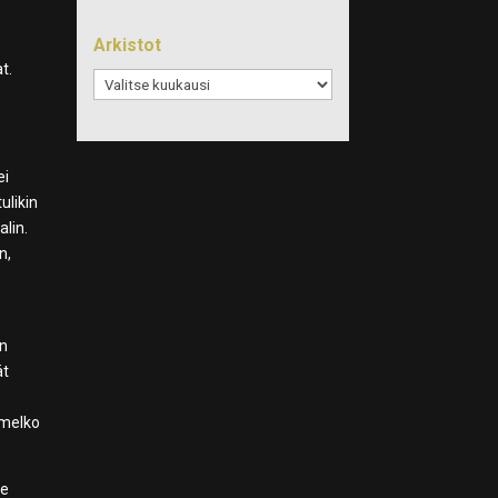
Arkistot
t.
Arkistot
ei
ulikin
alin.
n,
an
ät
 melko
ne