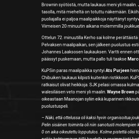
Brownin syötöstä, mutta laukaus meni yli maalin. J
tasolla, mitä mieheltä on totuttu näkemään. Eiköh
puoliajalla ei paljoa maalipaikkoja näyttänyt syn
Viimeisen 20 minuutin aikana molemmilla joukkueil
Ottelun 72. minuutilla Kerho sai kolme perättäistä
Pelvaksen maalipaikan, sen jälkeen puolustus est
Johannes Laaksosen laukauksen. Vartti ennen ot
päässyt puskemaan, mutta pallo tuli taakse
Marc
KuPSin paras maalipaikka syntyi
Ats Purjeen
hien
Chibuiken laukaus kilpisti kuitenkin ristikkoon. Ku
ratkaisut olivat heikkoja. SJK pelasi omassa kul
walesiläisen veto meni yli maalin.
Wayne Brown
pä
oikeastaan Maanojan syliin eikä kuparinen rikkou
puolustuspeli.
–
Näki, että ottelussa oli kaksi hyvin organisoitua jo
Pelin sisäinen toiminta oli niin sanotusti molempien 
0 on aika oikeutettu lopputulos. Kolme pistettä oli