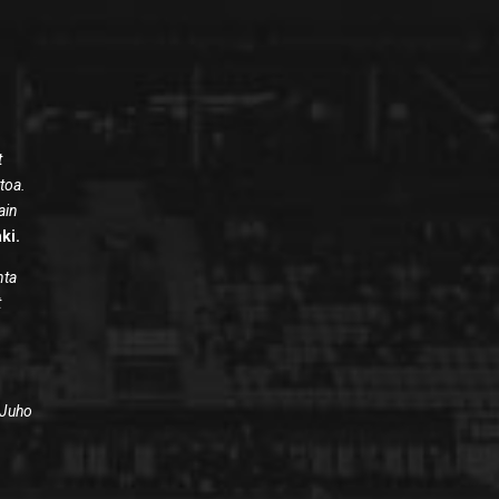
t
ttoa.
ain
ki.
nta
t
 Juho