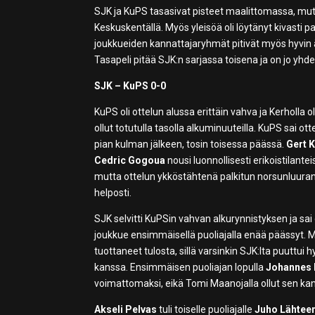
SJK ja KuPS tasasivat pisteet maalittomassa, mut
Keskuskentällä. Myös yleisöä oli löytänyt kivasti 
joukkueiden kannattajaryhmät pitivät myös hyvin ää
Tasapeli pitää SJK:n sarjassa toisena ja on jo yhd
SJK – KuPS 0-0
KuPS oli ottelun alussa erittäin vahva ja Kerholla o
ollut totutulla tasolla alkuminuuteilla. KuPS sai
pian kulman jälkeen, tosin toisessa päässä.
Gert 
Cedric Gogoua
nousi luonnollisesti erikoistilan
mutta ottelun ykköstähtenä palkitun norsunluuranni
helposti.
SJK selvitti KuPSin vahvan alkurynnistyksen ja sai 
joukkue ensimmäisellä puoliajalla enää päässyt. Mo
tuottaneet tulosta, sillä varsinkin SJK:lta puuttui 
kanssa. Ensimmäisen puoliajan lopulla
Johannes
voimattomaksi, eikä Tomi Maanojalla ollut sen ka
Akseli Pelvas
tuli toiselle puoliajalle
Juho Lähtee