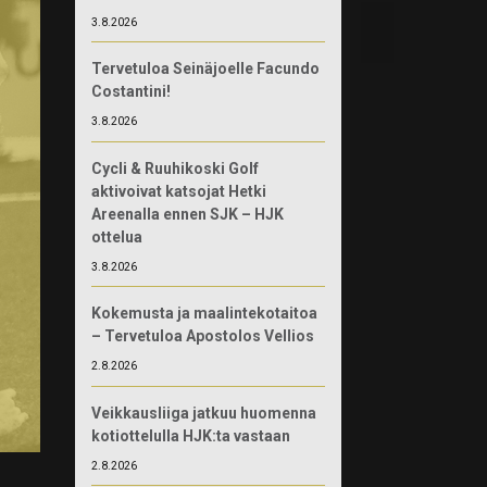
3.8.2026
Tervetuloa Seinäjoelle Facundo
Costantini!
3.8.2026
Cycli & Ruuhikoski Golf
aktivoivat katsojat Hetki
Areenalla ennen SJK – HJK
ottelua
3.8.2026
Kokemusta ja maalintekotaitoa
– Tervetuloa Apostolos Vellios
2.8.2026
Veikkausliiga jatkuu huomenna
kotiottelulla HJK:ta vastaan
2.8.2026