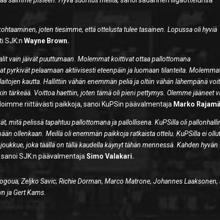
taa saimme pisteen. Hyvä suoritus meiltä,
sanoi sadannen liigaottelunsa
kohtaaminen, joten tiesimme, että ottelusta tulee tasainen. Lopussa oli hyviä
sti SJK:n
Wayne Brown.
alit vain jäivät puuttumaan. Molemmat koittivat ottaa pallottomana
t pyrkivät pelaamaan aktiivisesti eteenpäin ja luomaan tilanteita. Molemma
ä laitojen kautta. Hallittiin vähän enemmän peliä ja oltiin vähän lähempänä voi
nkin tärkeää. Voittoa haettiin, joten tämä oli pieni pettymys. Olemme jääneet v
a loimme riittävästi paikkoja, sanoi KuPSin päävalmentaja
Marko Rajamä
t, mitä pelissä tapahtuu pallottomana ja pallollisena. KuPSilla oli pallonhalli
än ollenkaan. Meillä oli enemmän paikkoja ratkaista ottelu. KuPSilla ei ollu
s joukkue, joka täällä on tällä kaudella käynyt tähän mennessä. Kahden hyvän
sanoi SJK:n päävalmentaja
Simo Valakari.
 Gogoua, Zeljko Savic, Richie Dorman, Marco Matrone, Johannes Laaksonen,
wn ja Gert Kams.