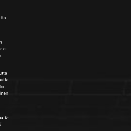
tta.
an
ic ei
n.
mutta
mutta
nkin
ainen
.
aa. 0-
i