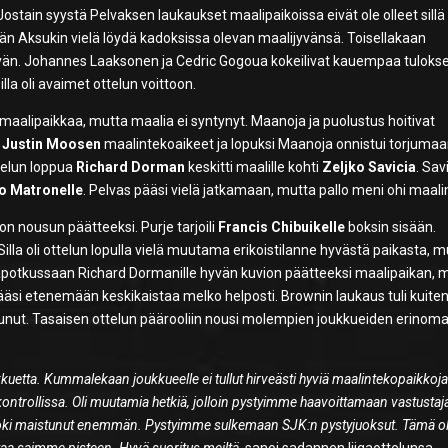
ostain syystä Pelvaksen laukaukset maalipaikoissa eivät ole olleet sillä
än Aksukin vielä löydä kadoksissa olevan maalijyvänsä. Toisellakaan
tyvän. Johannes Laaksonen ja Cedric Gogoua kokeilivat kauempaa tulokse
la oli avaimet ottelun voittoon.
 maalipaikkaa, mutta maalia ei syntynyt. Maanoja ja puolustus hoitivat
i
Justin Moosen
maalintekoaikeet ja lopuksi Maanoja onnistui torjuma
telun loppua
Richard Dorman
keskitti maalille kohti
Zeljko Savicia
. Sav
o Matronelle
. Pelvas pääsi vielä jatkamaan, mutta pallo meni ohi maali
on nousun päätteeksi. Purje tarjoili
Francis Chibuikelle
boksin sisään.
PSilla oli ottelun lopulla vielä muutama erikoistilanne hyvästä paikasta, 
mapotkussaan Richard Dormanille hyvän kuvion päätteeksi maalipaikan, 
äsi etenemään keskikaistaa melko helposti. Brownin laukaus tuli kuite
tunut. Tasaisen ottelun päärooliin nousi molempien joukkueiden erinom
ukkuetta. Kummalekaan joukkueelle ei tullut hirveästi hyviä maalintekopaikkoja
kontrollissa. Oli muutamia hetkiä, jolloin pystyimme haavoittamaan vastustaj
si toki maistunut enemmän. Pystyimme sulkemaan SJK:n pystyjuoksut. Tämä ol