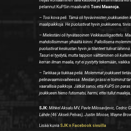
neljäs kohtaaminen tällä kaudella ja ensimmäistä ker
pelannut KuPSin maalivahti
Tomi Maanoja.
–
Tosi kova peli. Tämä oli hyvävireisten joukkueiden 
maalipaikkoja. He puolustivat hyvin joukkueena,
tiivi
–
Mielestäni oli hyvätasoinen Veikkausliigaottelu. Ma
mahdollisimman ylhäältä kiinni. Pallollisena molemma
puolustivat keskustan hyvin ja tilanteet tulivat lähinn
Tasuri ei tyydytä, mutta tappion välttäminen oli kuite
kerran ilman maalia, nyt ei pystytty tekemään
, vaikk
–
Tarkkaa ja tiukkaa peliä. Molemmat joukkueet tietävä
pelinavaamisvaiheessa. Meidän prässi ei toiminut tänä
vaarallisia paikkoja. Jätkät sanoi, että KuPS on para
joukkueen hieno futismatsi, harmi, ettei tullut maaleja,
SJK:
Mihkel Aksalu MV, Pavle Milosavljevic, Cedric
Lähde (46′ Akseli Pelvas), Justin Moose, Wayne Bro
Lisää kuvia
SJK:n Facebook sivuilla