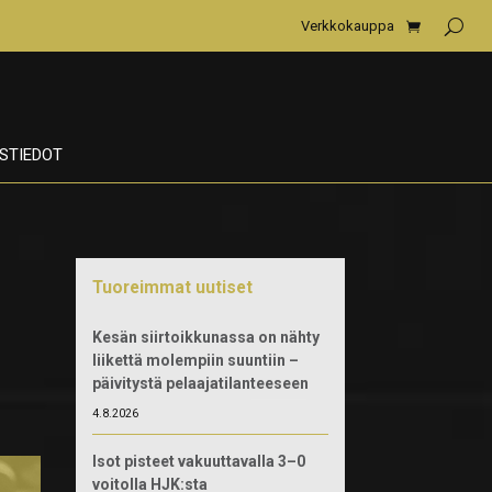
Verkkokauppa
STIEDOT
Tuoreimmat uutiset
Kesän siirtoikkunassa on nähty
liikettä molempiin suuntiin –
päivitystä pelaajatilanteeseen
4.8.2026
Isot pisteet vakuuttavalla 3–0
voitolla HJK:sta