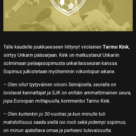
Tälle kaudelle joukkueeseen liittynyt virolainen
Tarmo Kink
,
siirtyy Unkarin pääsarjaan. Kink on matkustanut Unkariin
solmimaan pelaajasopimusta unkarilaisseuran kanssa.
Sopimus julkistetaan myöhemmin viikonlopun aikana.
–
Olen ollut tyytyväinen olooni Seinäjoella, seuralla on
loistavat kannattajat ja SJK on erittäin ammattimainen seura,
jopa Euroopan mittapuulla,
kommentoi Tarmo Kink.
–
Olen kuitenkin jo 30-vuotias ja kun minulle tuli
mahdollisuus saada siellä iso rooli sekä pidempi sopimus,
on minun ajateltava omaa ja perheeni tulevaisuutta.