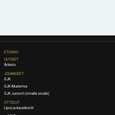
ETUSIVU
UUTISET
Arkisto
JOUKKUEET
SJK
SJK Akatemia
SJK Juniorit (omalle sivulle)
OTTELUT
Liput ja kausikortit