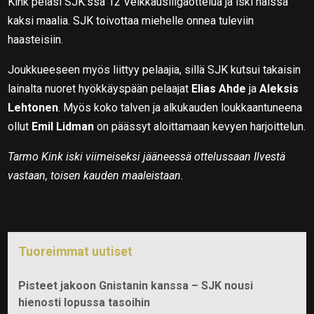
Kink pelasi SJK:ssa 12 Veikkausliigaottelua ja iski näissä
kaksi maalia. SJK toivottaa miehelle onnea tuleviin
haasteisiin.
Joukkueeseen myös liittyy pelaajia, sillä SJK kutsui takaisin
lainalta nuoret hyökkäyspään pelaajat
Elias Ahde
ja
Aleksis
Lehtonen
. Myös koko talven ja alkukauden loukkaantuneena
ollut
Emil Lidman
on päässyt aloittamaan kevyen harjoittelun.
Tarmo Kink iski viimeiseksi jääneessä ottelussaan Ilvestä
vastaan, toisen kauden maaleistaan.
Tuoreimmat uutiset
Pisteet jakoon Gnistanin kanssa – SJK nousi
hienosti lopussa tasoihin