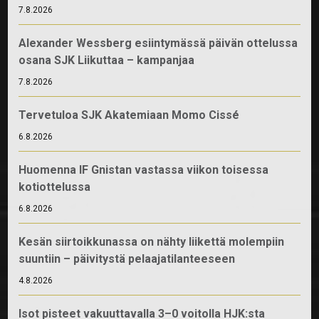
7.8.2026
Alexander Wessberg esiintymässä päivän ottelussa
osana SJK Liikuttaa – kampanjaa
7.8.2026
Tervetuloa SJK Akatemiaan Momo Cissé
6.8.2026
Huomenna IF Gnistan vastassa viikon toisessa
kotiottelussa
6.8.2026
Kesän siirtoikkunassa on nähty liikettä molempiin
suuntiin – päivitystä pelaajatilanteeseen
4.8.2026
Isot pisteet vakuuttavalla 3–0 voitolla HJK:sta