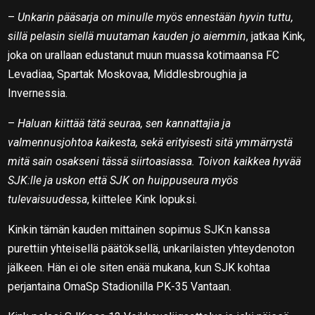
–
Unkarin pääsarja on minulle myös ennestään hyvin tuttu,
sillä pelasin siellä muutaman kauden jo aiemmin
, jatkaa Kink,
joka on urallaan edustanut muun muassa kotimaansa FC
Levadiaa, Spartak Moskovaa, Middlesbroughia ja
Invernessia.
–
Haluan kiittää tätä seuraa, sen kannattajia ja
valmennusjohtoa kaikesta, sekä erityisesti sitä ymmärrystä
mitä sain osakseni tässä siirtoasiassa. Toivon kaikkea hyvää
SJK:lle ja uskon että SJK on huippuseura myös
tulevaisuudessa
, kiittelee Kink lopuksi.
Kinkin tämän kauden mittainen sopimus SJK:n kanssa
purettiin yhteisellä päätöksellä, unkarilaisten yhteydenoton
jälkeen. Hän ei ole siten enää mukana, kun SJK kohtaa
perjantaina OmaSp Stadionilla PK-35 Vantaan.