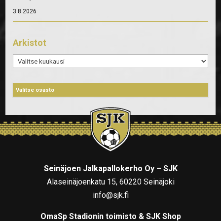
3.8.2026
Arkistot
Arkistot
Seinäjoen Jalkapallokerho Oy – SJK
Alaseinäjoenkatu 15, 60220 Seinäjoki
info@sjk.fi
OmaSp Stadionin toimisto & SJK Shop