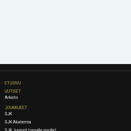
ETUSIVU
UUTISET
Arkisto
JOUKKUEET
SJK
SJK Akatemia
SJK Juniorit (omalle sivulle)