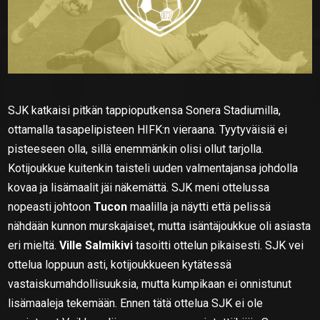
SJK katkaisi pitkän tappioputkensa Sonera Stadiumilla,
ottamalla tasapelipisteen HIFK:n vieraana. Tyytyväisiä ei
pisteeseen olla, sillä enemmänkin olisi ollut tarjolla.
Kotijoukkue kuitenkin taisteli uuden valmentajansa johdolla
kovaa ja lisämaalit jäi näkemättä. SJK meni ottelussa
nopeasti johtoon
Tucon
maalilla ja näytti että pelissä
nähdään kunnon murskajaiset, mutta isäntäjoukkue oli asiasta
eri mieltä.
Ville Salmikivi
tasoitti ottelun pikaisesti. SJK vei
ottelua loppuun asti, kotijoukkueen kytätessä
vastaiskumahdollisuuksia, mutta kumpikaan ei onnistunut
lisämaaleja tekemään. Ennen tätä ottelua SJK ei ole