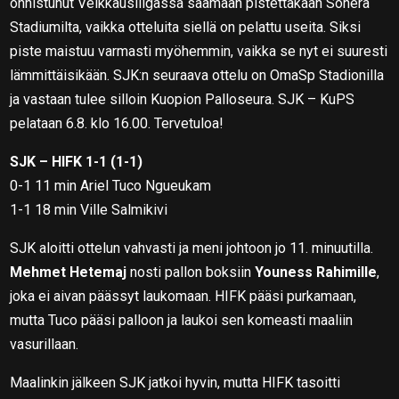
onnistunut Veikkausliigassa saamaan pistettäkään Sonera
Stadiumilta, vaikka otteluita siellä on pelattu useita. Siksi
piste maistuu varmasti myöhemmin, vaikka se nyt ei suuresti
lämmittäisikään. SJK:n seuraava ottelu on OmaSp Stadionilla
ja vastaan tulee silloin Kuopion Palloseura. SJK – KuPS
pelataan 6.8. klo 16.00. Tervetuloa!
SJK – HIFK 1-1 (1-1)
0-1 11 min Ariel Tuco Ngueukam
1-1 18 min Ville Salmikivi
SJK aloitti ottelun vahvasti ja meni johtoon jo 11. minuutilla.
Mehmet Hetemaj
nosti pallon boksiin
Youness Rahimille
,
joka ei aivan päässyt laukomaan. HIFK pääsi purkamaan,
mutta Tuco pääsi palloon ja laukoi sen komeasti maaliin
vasurillaan.
Maalinkin jälkeen SJK jatkoi hyvin, mutta HIFK tasoitti