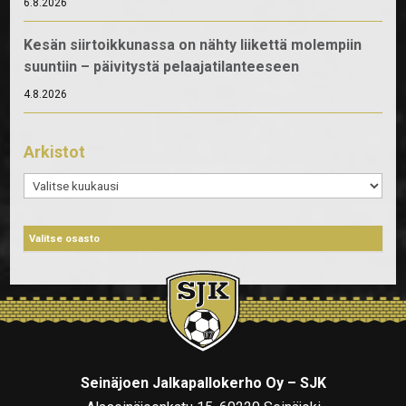
6.8.2026
Kesän siirtoikkunassa on nähty liikettä molempiin
suuntiin – päivitystä pelaajatilanteeseen
4.8.2026
Arkistot
Arkistot
Seinäjoen Jalkapallokerho Oy – SJK