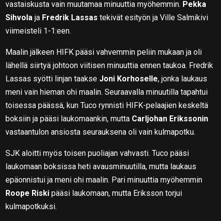
vastaiskusta vain muutamaa minuuttia myöhemmin.
Pekka
Sihvola
ja
Fredrik Lassas
tekivät esityön ja Ville Salmikivi
viimeisteli 1-1:een.
Maalin jälkeen HIFK pääsi vahvemmin peliin mukaan ja oli
lähellä siirtyä johtoon viitisen minuuttia ennen taukoa. Fredrik
Lassas syötti linjan taakse
Joni Korhoselle
, jonka laukaus
meni vain hieman ohi maalin. Seuraavalla minuutilla tapahtui
toisessa päässä, kun Tuco rynnisti HIFK-pelaajien keskeltä
boksiin ja pääsi laukomaankin, mutta
Carljohan Erikssonin
vastaantulon ansiosta seurauksena oli vain kulmapotku.
SJK aloitti myös toisen puoliajan vahvasti. Tuco pääsi
laukomaan boksissa heti avausminuutilla, mutta laukaus
epäonnistui ja meni ohi maalin. Pari minuuttia myöhemmin
Roope Riski
pääsi laukomaan, mutta Eriksson torjui
kulmapotkuksi.