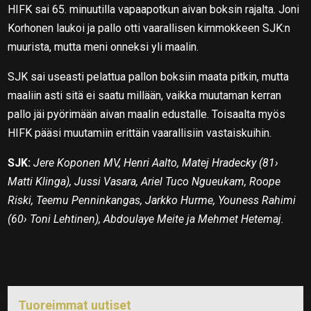
HIFK sai 65. minuutilla vapaapotkun aivan boksin rajalta. Joni
Korhonen laukoi ja pallo otti vaarallisen kimmokkeen SJK:n
muurista, mutta meni onneksi yli maalin.
SJK sai useasti pelattua pallon boksiin maata pitkin, mutta
maaliin asti sitä ei saatu millään, vaikka muutaman kerran
pallo jäi pyörimään aivan maalin edustalle. Toisaalta myös
HIFK pääsi muutamiin erittäin vaarallisiin vastaiskuihin.
SJK:
Jere Koponen MV, Henri Aalto, Matej Hradecky (81›
Matti Klinga), Jussi Vasara, Ariel Tuco Ngueukam, Roope
Riski, Teemu Penninkangas, Jarkko Hurme, Youness Rahimi
(60› Toni Lehtinen), Abdoulaye Meite ja Mehmet Hetemaj.
Tuoreimmat uutiset