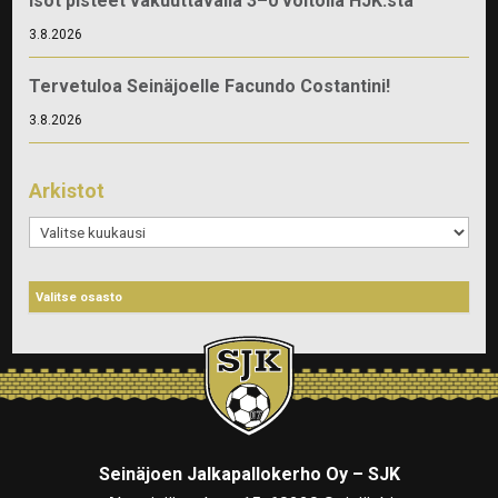
Isot pisteet vakuuttavalla 3–0 voitolla HJK:sta
3.8.2026
Tervetuloa Seinäjoelle Facundo Costantini!
3.8.2026
Arkistot
Arkistot
Seinäjoen Jalkapallokerho Oy – SJK