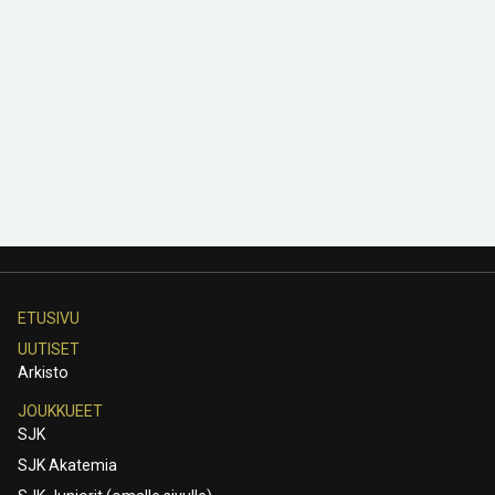
ETUSIVU
UUTISET
Arkisto
JOUKKUEET
SJK
SJK Akatemia