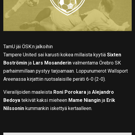
TamU jäi ÖSK:n jalkoihin
Tampere United sai karusti kokea millaista kyytiä
Sixten
Boströmin
ja
Lars Mosanderin
valmentama Örebro SK
parhaimmillaan pystyy tarjoamaan. Loppunumerot Wallsport
Areenassa kirjattiin ruotsalaisille peräti 6-0 (2-0).
Vierailijoiden maaleista
Roni Porokara
ja
Alejandro
Bedoya
tekivät kaksi mieheen
Mame Niangin
ja
Erik
Nilssonin
kummankin iskettyä kertaalleen.