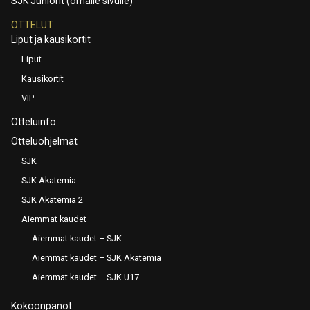
SJK Juniorit (omalle sivulle)
OTTELUT
Liput ja kausikortit
Liput
Kausikortit
VIP
Otteluinfo
Otteluohjelmat
SJK
SJK Akatemia
SJK Akatemia 2
Aiemmat kaudet
Aiemmat kaudet – SJK
Aiemmat kaudet – SJK Akatemia
Aiemmat kaudet – SJK U17
Kokoonpanot