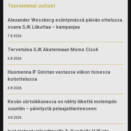
Tuoreimmat uutiset
Alexander Wessberg esiintymässä päivän ottelussa
osana SJK Liikuttaa – kampanjaa
7.8.2026
Tervetuloa SJK Akatemiaan Momo Cissé
6.8.2026
Huomenna IF Gnistan vastassa viikon toisessa
kotiottelussa
6.8.2026
Kesän siirtoikkunassa on nähty liikettä molempiin
suuntiin – päivitystä pelaajatilanteeseen
4.8.2026