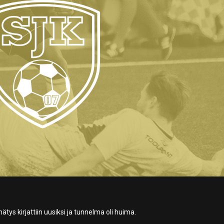
tys kirjattiin uusiksi ja tunnelma oli huima.