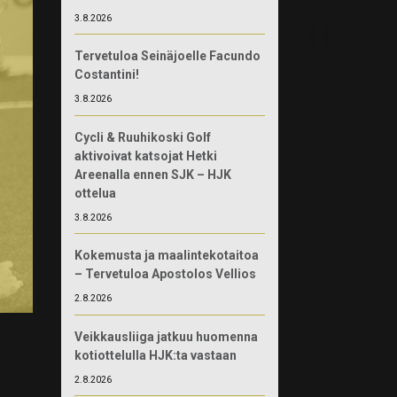
3.8.2026
Tervetuloa Seinäjoelle Facundo
Costantini!
3.8.2026
Cycli & Ruuhikoski Golf
aktivoivat katsojat Hetki
Areenalla ennen SJK – HJK
ottelua
3.8.2026
Kokemusta ja maalintekotaitoa
– Tervetuloa Apostolos Vellios
2.8.2026
Veikkausliiga jatkuu huomenna
kotiottelulla HJK:ta vastaan
2.8.2026