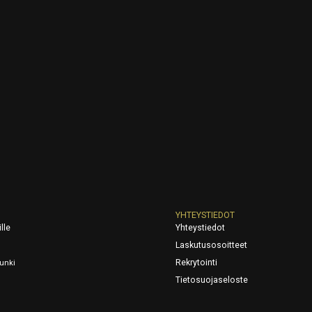
YHTEYSTIEDOT
lle
Yhteystiedot
Laskutusosoitteet
Rekrytointi
unki
Tietosuojaseloste