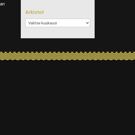
jan
Arkistot
Arkistot