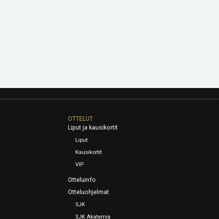
OTTELUT
Liput ja kausikortit
Liput
Kausikortit
VIP
Otteluinfo
Otteluohjelmat
SJK
SJK Akatemia