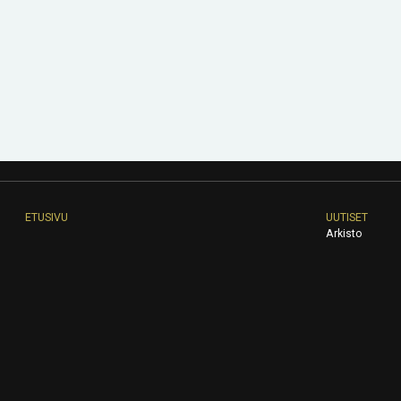
ETUSIVU
UUTISET
Arkisto