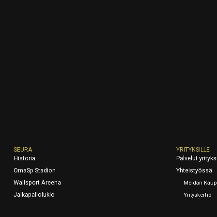
SEURA
YRITYKSILLE
Historia
Palvelut yrityksi
OmaSp Stadion
Yhteistyössä
Wallsport Areena
Meidän Kaup
Jalkapallolukio
Yrityskerho