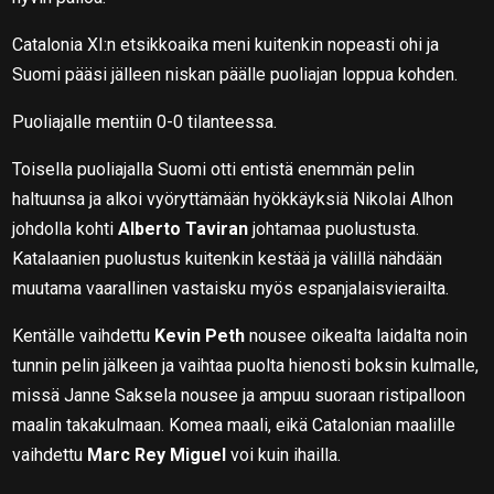
Catalonia XI:n etsikkoaika meni kuitenkin nopeasti ohi ja
Suomi pääsi jälleen niskan päälle puoliajan loppua kohden.
Puoliajalle mentiin 0-0 tilanteessa.
Toisella puoliajalla Suomi otti entistä enemmän pelin
haltuunsa ja alkoi vyöryttämään hyökkäyksiä Nikolai Alhon
johdolla kohti
Alberto Taviran
johtamaa puolustusta.
Katalaanien puolustus kuitenkin kestää ja välillä nähdään
muutama vaarallinen vastaisku myös espanjalaisvierailta.
Kentälle vaihdettu
Kevin Peth
nousee oikealta laidalta noin
tunnin pelin jälkeen ja vaihtaa puolta hienosti boksin kulmalle,
missä Janne Saksela nousee ja ampuu suoraan ristipalloon
maalin takakulmaan. Komea maali, eikä Catalonian maalille
vaihdettu
Marc Rey Miguel
voi kuin ihailla.