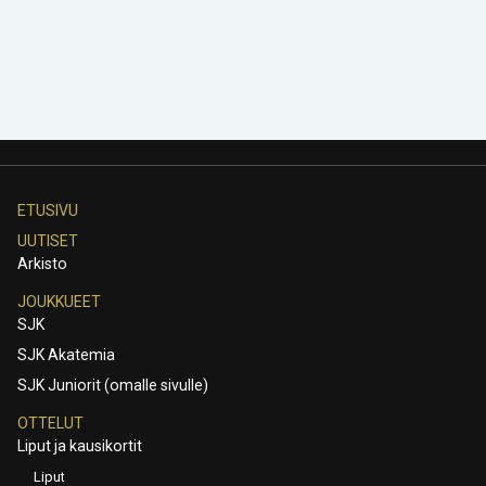
ETUSIVU
UUTISET
Arkisto
JOUKKUEET
SJK
SJK Akatemia
SJK Juniorit (omalle sivulle)
OTTELUT
Liput ja kausikortit
Liput