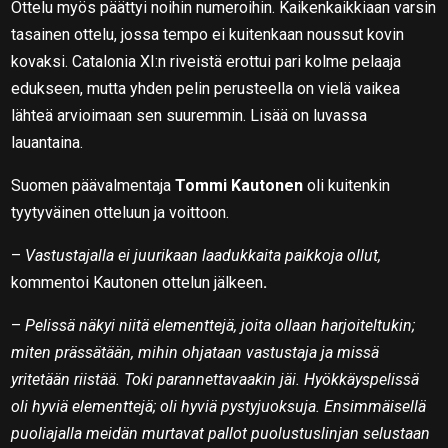
Ottelu myös päättyi noihin numeroihin. Kaikenkaikkiaan varsin
tasainen ottelu, jossa tempo ei kuitenkaan noussut kovin
kovaksi. Catalonia XI:n riveistä erottui pari kolme pelaaja
edukseen, mutta yhden pelin perusteella on vielä vaikea
lähteä arvioimaan sen suuremmin. Lisää on luvassa
lauantaina.
Suomen päävalmentaja
Tommi Kautonen
oli kuitenkin
tyytyväinen otteluun ja voittoon.
–
Vastustajalla ei juurikaan laadukkaita paikkoja ollut,
kommentoi Kautonen ottelun jälkeen
.
–
Pelissä näkyi niitä elementtejä, joita ollaan harjoiteltukin;
miten prässätään, mihin ohjataan vastustaja ja missä
yritetään riistää. Toki parannettavaakin jäi. Hyökkäyspelissä
oli hyviä elementtejä; oli hyviä pystyjuoksuja. Ensimmäisellä
puoliajalla meidän murtavat pallot puolustuslinjan selustaan