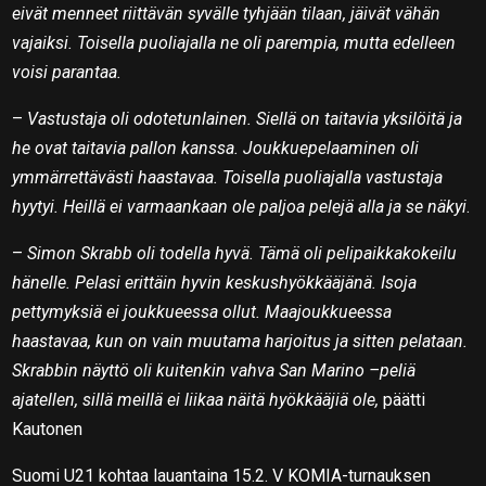
eivät menneet riittävän syvälle tyhjään tilaan, jäivät vähän
vajaiksi. Toisella puoliajalla ne oli parempia, mutta edelleen
voisi parantaa.
–
Vastustaja oli odotetunlainen. Siellä on taitavia yksilöitä ja
he ovat taitavia pallon kanssa. Joukkuepelaaminen oli
ymmärrettävästi haastavaa. Toisella puoliajalla vastustaja
hyytyi. Heillä ei varmaankaan ole paljoa pelejä alla ja se näkyi
.
–
Simon Skrabb oli todella hyvä. Tämä oli pelipaikkakokeilu
hänelle. Pelasi erittäin hyvin keskushyökkääjänä. Isoja
pettymyksiä ei joukkueessa ollut. Maajoukkueessa
haastavaa, kun on vain muutama harjoitus ja sitten pelataan.
Skrabbin näyttö oli kuitenkin vahva San Marino –peliä
ajatellen, sillä meillä ei liikaa näitä hyökkääjiä ole,
päätti
Kautonen
Suomi U21 kohtaa lauantaina 15.2. V KOMIA-turnauksen