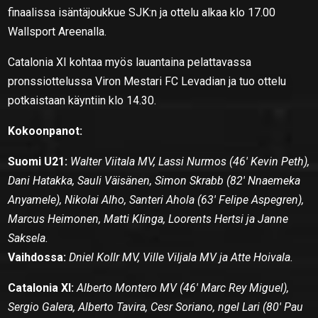
finaalissa isäntäjoukkue SJK:n ja ottelu alkaa klo 17.00
Wallsport Areenalla.
Catalonia XI kohtaa myös lauantaina pelattavassa
pronssiottelussa Viron Mestari FC Levadian ja tuo ottelu
potkaistaan käyntiin klo 14.30.
Kokoonpanot:
Suomi U21:
Walter Viitala MV, Lassi Nurmos (46′ Kevin Peth),
Dani Hatakka, Sauli Väisänen, Simon Skrabb (82′ Nnaemeka
Anyamele), Nikolai Alho, Santeri Ahola (63′ Felipe Aspegren),
Marcus Heimonen, Matti Klinga, Loorents Hertsi ja Janne
Saksela.
Vaihdossa:
Dniel Kollr MV, Ville Viljala MV ja Atte Hoivala.
Catalonia XI:
Alberto Montero MV (46′ Marc Rey Miguel),
Sergio Galera, Alberto Tavira, Cesr Soriano, ngel Lari (80′ Pau