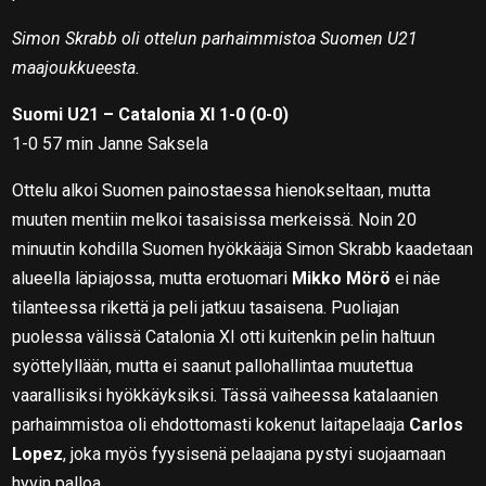
Simon Skrabb oli ottelun parhaimmistoa Suomen U21
maajoukkueesta.
Suomi U21 – Catalonia XI 1-0 (0-0)
1-0 57 min Janne Saksela
Ottelu alkoi Suomen painostaessa hienokseltaan, mutta
muuten mentiin melkoi tasaisissa merkeissä. Noin 20
minuutin kohdilla Suomen hyökkääjä Simon Skrabb kaadetaan
alueella läpiajossa, mutta erotuomari
Mikko Mörö
ei näe
tilanteessa rikettä ja peli jatkuu tasaisena. Puoliajan
puolessa välissä Catalonia XI otti kuitenkin pelin haltuun
syöttelyllään, mutta ei saanut pallohallintaa muutettua
vaarallisiksi hyökkäyksiksi. Tässä vaiheessa katalaanien
parhaimmistoa oli ehdottomasti kokenut laitapelaaja
Carlos
Lopez
, joka myös fyysisenä pelaajana pystyi suojaamaan
hyvin palloa.