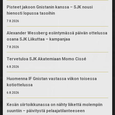
Pisteet jakoon Gnistanin kanssa – SJK nousi
hienosti lopussa tasoihin
7.8.2026
Alexander Wessberg esiintymässä päivän ottelussa
osana SJK Liikuttaa – kampanjaa
7.8.2026
Tervetuloa SJK Akatemiaan Momo Cissé
6.8.2026
Huomenna IF Gnistan vastassa viikon toisessa
kotiottelussa
6.8.2026
Kesän siirtoikkunassa on nähty liikettä molempiin
suuntiin – päivitystä pelaajatilanteeseen