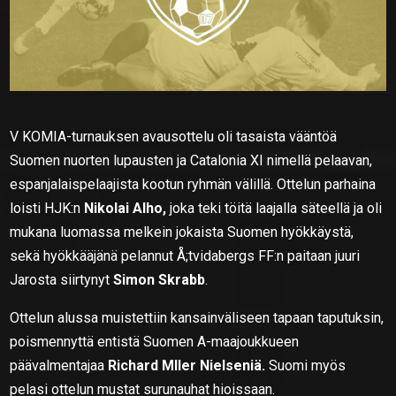
V KOMIA-turnauksen avausottelu oli tasaista vääntöä
Suomen nuorten lupausten ja Catalonia XI nimellä pelaavan,
espanjalaispelaajista kootun ryhmän välillä. Ottelun parhaina
loisti HJK:n
Nikolai Alho,
joka teki töitä laajalla säteellä ja oli
mukana luomassa melkein jokaista Suomen hyökkäystä,
sekä hyökkääjänä pelannut Å;tvidabergs FF:n paitaan juuri
Jarosta siirtynyt
Simon Skrabb
.
Ottelun alussa muistettiin kansainväliseen tapaan taputuksin,
poismennyttä entistä Suomen A-maajoukkueen
päävalmentajaa
Richard Mller Nielseniä.
Suomi myös
pelasi ottelun mustat surunauhat hioissaan.