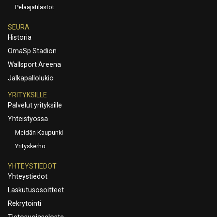
Pelaajatilastot
SEURA
Historia
OmaSp Stadion
Wallsport Areena
Jalkapallolukio
YRITYKSILLE
Palvelut yrityksille
Yhteistyössä
Meidän Kaupunki
Yrityskerho
YHTEYSTIEDOT
Yhteystiedot
Laskutusosoitteet
Rekrytointi
Tietosuojaseloste