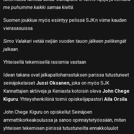
me puhumme kaikki samaa kieltä
.
Suomen joukkue myös esiintyy pelissä SJK:n viime kauden
vierasasuissa.
Simo Valakari vetää neljän vuoden tauon jälkeen pelikengät
jalkaan.
Yhteisellä tekemisellä rasismia vastaan
Idean takana ovat jalkapalloharrastuksen parissa tutustuneet
seinäjokelaiset
Jussi Oksanen,
joka on myös SJK
Kannattajien aktiiveja ja Keniasta kotoisin oleva
John Chege
Kiguru
. Yhteyshenkilönä toimii opiskelijapastori
Aila Orsila
.
John Chege Kiguru on opiskellut Seinäjoen
ammattikorkeakoulussa ja sanoo opinnäytetyössään, miten
yhteisen tekemisen piirissä tutustuneilta ennakkoluulot