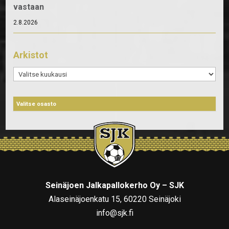
vastaan
2.8.2026
Arkistot
Arkistot
Seinäjoen Jalkapallokerho Oy – SJK
Alaseinäjoenkatu 15, 60220 Seinäjoki
info@sjk.fi