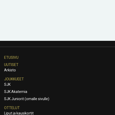
ETUSIVU
UUTISET
Arkisto
JOUKKUEET
SJK
SJK Akatemia
SJK Juniorit (omalle sivulle)
OTTELUT
Liput ja kausikortit