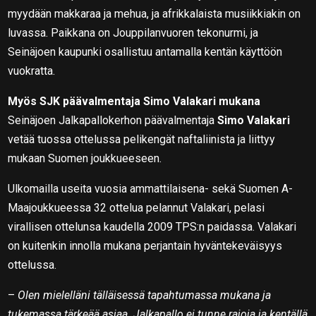
myydään makkaraa ja mehua, ja afrikkalaista musiikkiakin on
luvassa. Paikkana on Jouppilanvuoren tekonurmi, ja
Seinäjoen kaupunki osallistuu antamalla kentän käyttöön
vuokratta.
Myös SJK päävalmentaja Simo Valakari mukana
Seinäjoen Jalkapallokerhon päävalmentaja
Simo Valakari
vetää tuossa ottelussa pelikengät naftaliinista ja liittyy
mukaan Suomen joukkueeseen.
Ulkomailla useita vuosia ammattilaisena- sekä Suomen A-
Maajoukkueessa 32 ottelua pelannut Valakari, pelasi
virallisen ottelunsa kaudella 2009 TPS:n paidassa. Valakari
on kuitenkin innolla mukana perjantain hyväntekeväisyys
ottelussa.
–
Olen mielelläni tälläisessä tapahtumassa mukana ja
tukemassa tärkeää asiaa. Jalkapallo ei tunne rajoja ja kentällä