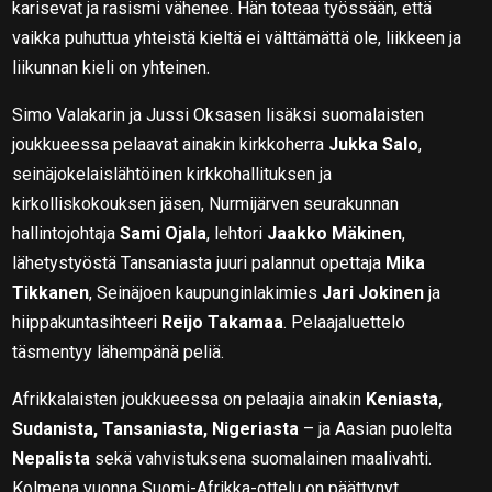
karisevat ja rasismi vähenee. Hän toteaa työssään, että
vaikka puhuttua yhteistä kieltä ei välttämättä ole, liikkeen ja
liikunnan kieli on yhteinen.
Simo Valakarin ja Jussi Oksasen lisäksi suomalaisten
joukkueessa pelaavat ainakin kirkkoherra
Jukka Salo
,
seinäjokelaislähtöinen kirkkohallituksen ja
kirkolliskokouksen jäsen, Nurmijärven seurakunnan
hallintojohtaja
Sami Ojala
, lehtori
Jaakko Mäkinen
,
lähetystyöstä Tansaniasta juuri palannut opettaja
Mika
Tikkanen
, Seinäjoen kaupunginlakimies
Jari Jokinen
ja
hiippakuntasihteeri
Reijo Takamaa
. Pelaajaluettelo
täsmentyy lähempänä peliä.
Afrikkalaisten joukkueessa on pelaajia ainakin
Keniasta,
Sudanista, Tansaniasta, Nigeriasta
– ja Aasian puolelta
Nepalista
sekä vahvistuksena suomalainen maalivahti.
Kolmena vuonna Suomi-Afrikka-ottelu on päättynyt