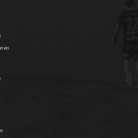
!
n eri
ä
yn