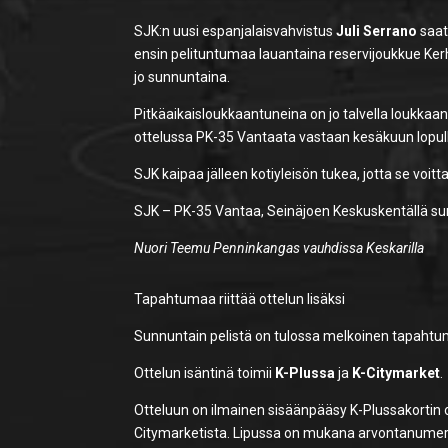
SJK:n uusi espanjalaisvahvistus
Juli Serrano
saat
ensin pelituntumaa lauantaina reservijoukkue Kerh
jo sunnuntaina.
Pitkäaikaisloukkaantuneina on jo talvella loukkaa
ottelussa PK-35 Vantaata vastaan kesäkuun lopu
SJK kaipaa jälleen kotiyleisön tukea, jotta se voit
SJK – PK-35 Vantaa, Seinäjoen Keskuskentällä sunnu
Nuori Teemu Penninkangas vauhdissa Keskarilla
Tapahtumaa riittää ottelun lisäksi
Sunnuntain pelistä on tulossa melkoinen tapahtuma,
Ottelun isäntinä toimii
K-Plussa
ja
K-Citymarket
.
Otteluun on ilmainen sisäänpääsy K-Plussakortin om
Citymarketista. Lipussa on mukana arvontanumero,