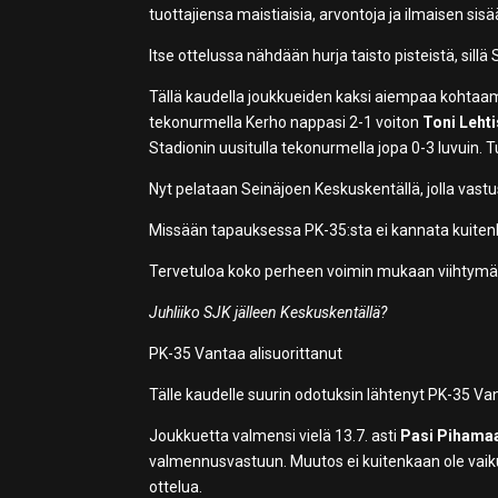
tuottajiensa maistiaisia, arvontoja ja ilmaisen sisää
Itse ottelussa nähdään hurja taisto pisteistä, sil
Tällä kaudella joukkueiden kaksi aiempaa kohtaam
tekonurmella Kerho nappasi 2-1 voiton
Toni Leht
Stadionin uusitulla tekonurmella jopa 0-3 luvuin. 
Nyt pelataan Seinäjoen Keskuskentällä, jolla vast
Missään tapauksessa PK-35:sta ei kannata kuitenkaa
Tervetuloa koko perheen voimin mukaan viihtym
Juhliiko SJK jälleen Keskuskentällä?
PK-35 Vantaa alisuorittanut
Tälle kaudelle suurin odotuksin lähtenyt PK-35 Van
Joukkuetta valmensi vielä 13.7. asti
Pasi Pihama
valmennusvastuun. Muutos ei kuitenkaan ole vaikutt
ottelua.