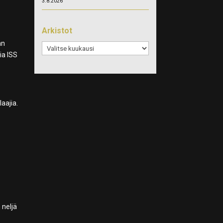
3.8.2026
Arkistot
an
Arkistot
ia ISS
aajia.
 neljä