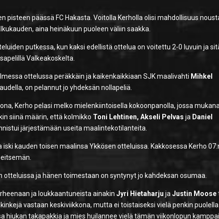
den pisteen päässä FC Hakasta. Voitolla Kerholla olisi mahdollisuus noust
o alkukauden, aina heinäkuun puoleen väliin saakka.
uiden putkessa, kun kaksi edellistä ottelua on voitettu 2-0 luvuin ja sit
sapelillä Valkeakoskelta.
messa ottelussa peräkkäin ja kaikenkaikkiaan SJK maalivahti
Mihkel
 kaudella, on pelannut jo yhdeksän nollapeliä.
kkona, Kerho pelasi melko mielenkiintoisella kokoonpanolla, jossa mukana
in siinä määrin, että kolmikko
Toni Lehtinen, Akseli Pelvas
ja
Daniel
nnistui järjestämään useita maalintekotilanteita.
 iski kauden toisen maalinsa Ykkösen otteluissa. Kakkosessa Kerho 07:
 seitsemän.
n otteluissa ja hänen toimestaan on syntynyt jo kahdeksan osumaa.
 murheenaan ja loukkaantuneista ainakin
Jyri Hietaharju
ja
Justin Moose
inkejä vastaan keskiviikkona, mutta ei toistaiseksi vielä penkin puolella
a hiukan takapakkia ja mies huilannee vielä tämän viikonlopun kamppai