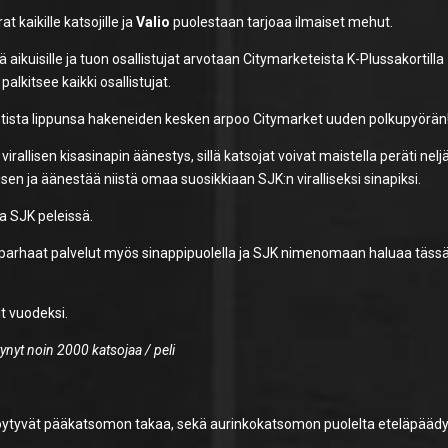
kaikille katsojille ja
Valio
puolestaan tarjoaa ilmaiset mehut.
ttä aikuisille ja tuon osallistujat arvotaan Citymarketeista K-Plussakortilla
lkitsee kaikki osallistujat.
etista lippunsa hakeneiden kesken arpoo Citymarket uuden polkupyörän
rallisen kisasinapin äänestys, sillä katsojat voivat maistella peräti neljä
sen ja äänestää niistä omaa suosikkiaan SJK:n viralliseksi sinapiksi.
sa SJK peleissä.
 parhaat palvelut myös sinappipuolella ja SJK nimenomaan haluaa täss
t vuodeksi.
tynyt noin 2000 katsojaa / peli
 löytyvät pääkatsomon takaa, sekä aurinkokatsomon puolelta eteläpääd