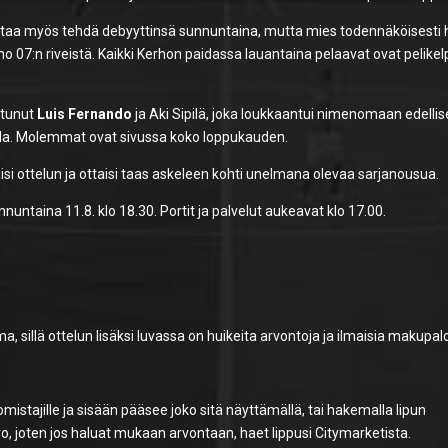
taa myös tehdä debyyttinsä sunnuntaina, mutta mies todennäköisesti
o 07:n riveistä. Kaikki Kerhon paidassa lauantaina pelaavat ovat pelikel
ntunut
Luis Fernando
ja Aki Sipilä, joka loukkaantui nimenomaan edelli
lla. Molemmat ovat sivussa koko loppukauden.
taisi ottelun ja ottaisi taas askeleen kohti unelmana olevaa sarjanousua.
ntaina 11.8. klo 18.30. Portit ja palvelut aukeavat klo 17.00.
 sillä ottelun lisäksi luvassa on huikeita arvontoja ja ilmaisia makupalo
istajille ja sisään pääsee joko sitä näyttämällä, tai hakemalla lipun
 joten jos haluat mukaan arvontaan, haet lippusi Citymarketista.