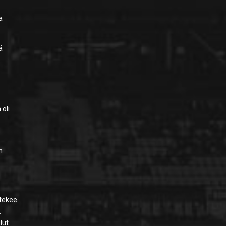
a
ä
 oli
n
tekee
.
lut.