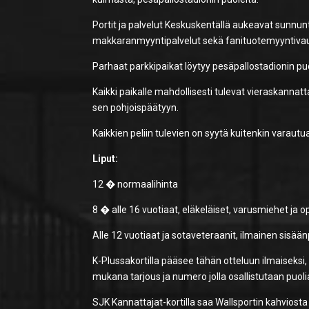
Portit ja palvelut Keskuskentällä aukeavat sunnunt
makkaranmyyntipalvelut sekä fanituotemyyntivau
Parhaat parkkipaikat löytyy pesäpallostadionin puol
Kaikki paikalle mahdollisesti tulevat vieraskannat
sen pohjoispäätyyn.
Kaikkien peliin tulevien on syytä kuitenkin varautu
Liput:
12 � normaalihinta
8 � alle 16 vuotiaat, eläkeläiset, varusmiehet ja op
Alle 12 vuotiaat ja sotaveteraanit, ilmainen sisää
K-Plussakortilla pääsee tähän otteluun ilmaiseksi, 
mukana tarjous ja numero jolla osallistutaan puoli
SJK Kannattajat-kortilla saa Wallsportin kahviosta