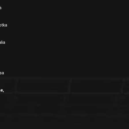
ä
jotka
lia
ssa
e,