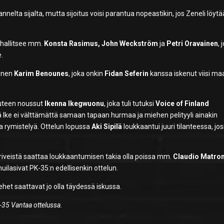
nelta sijalta, mutta sijoitus voisi parantua nopeastikin, jos Zeneli löytä
 hallitsee mm.
Konsta Rasimus, John Weckström
ja
Petri Oravainen
, 
e.
ainen
Karim Benounes
, joka onkin
Fidan Seferin
kanssa iskenut viisi maa
uuteen noussut
Ikenna Ikegwuonu
, joka tuli tutuksi
Voice of Finland
ä Ike ei välttämättä samaan tapaan hurmaa ja miehen pelityyli ainakin
ta rymistelyä. Ottelun lopussa
Aki Sipilä
loukkaantui juuri tilanteessa, jo
a riveistä saattaa loukkaantumisen takia olla poissa mm.
Claudio Matron
huilasivat PK-35:n edellisenkin ottelun.
miehet saattavat jo olla täydessä iskussa.
35 Vantaa ottelussa.