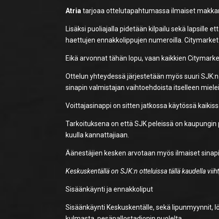
Atria
tarjoaa ottelutapahtumassa ilmaiset makkarat 
Lisäksi puoliajalla pidetään kilpailu sekä lapsille e
haettujen ennakkolippujen numeroilla. Citymarket pa
Eikä arvonnat tähän lopu, vaan kaikkien Citymark
Ottelun yhteydessä järjestetään myös suuri SJK:n vi
sinapin valmistajan vaihtoehdoista itselleen mielei
Voittajasinappi on sitten jatkossa käytössä kaikis
Tarkoituksena on että SJK peleissä on kaupungin
kuulla kannattajiaan.
Äänestäjien kesken arvotaan myös ilmaiset sinapi
Keskuskentällä on SJK:n otteluissa tällä kaudella viih
Sisäänkäynti ja ennakkoliput
Sisäänkäynti Keskuskentälle, sekä lipunmyynnit,
kulmasta, pesäpallostadionin puolelta.