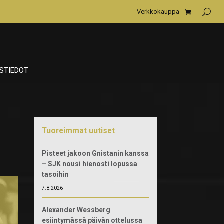
Verkkokauppa
STIEDOT
Tuoreimmat uutiset
Pisteet jakoon Gnistanin kanssa
– SJK nousi hienosti lopussa
tasoihin
7.8.2026
Alexander Wessberg
esiintymässä päivän ottelussa