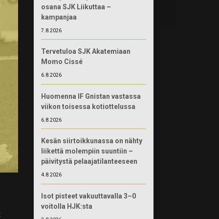
osana SJK Liikuttaa –
kampanjaa
7.8.2026
Tervetuloa SJK Akatemiaan
Momo Cissé
6.8.2026
Huomenna IF Gnistan vastassa
viikon toisessa kotiottelussa
6.8.2026
Kesän siirtoikkunassa on nähty
liikettä molempiin suuntiin –
päivitystä pelaajatilanteeseen
4.8.2026
Isot pisteet vakuuttavalla 3–0
voitolla HJK:sta
t