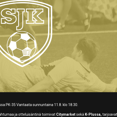
ssa PK-35 Vantaata sunnuntaina 11.8. klo 18.30.
pahtumaa ja otteluisäntinä toimivat
Citymarket
sekä
K-Plussa,
tarjoava