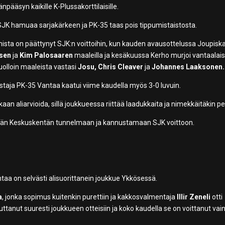
npääsyn kaikille K-Plussakorttilaisille.
lä SJK hamuaa sarjakärkeen ja PK-35 taas pois tippumistaistosta.
ista on päättynyt SJK:n voittoihin, kun kauden avausottelussa Joupisk
isen
ja
Kim Palosaaren
maaleilla ja kesäkuussa Kerho murjoi vantaalais
Tuolloin maaleista vastasi
Josu, Chris Cleaver
ja
Johannes Laaksonen.
ustaja PK-35 Vantaa kaatui viime kaudella myös 3-0 luvuin.
n aliarvioida, sillä joukkueessa riittää laadukkaita ja nimekkäitäkin pel
ään Keskuskentän tunnelmaan ja kannustamaan SJK voittoon.
taa on selvästi alisuorittanein joukkue Ykkösessä.
a
, jonka sopimus kuitenkin purettiin ja kakkosvalmentaja
Illir Zeneli
otti
anut suuresti joukkueen otteisiin ja koko kaudella se on voittanut vain