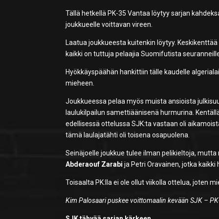
Tällä hetkellä PK-35 Vantaa löytyy sarjan kahdeksan
joukkueelle voittavan vireen.
Laatua joukkueesta kuitenkin löytyy. Keskikenttää
kaikki on tuttuja pelaajia Suomifutista seuranneill
Hyökkäyspäähän hankittiin tälle kaudelle algerial
mieheen.
Joukkueessa pelaa myös muista ansioista julkis
laulukilpailun samettiäänisenä hurmurina. Kentäll
edellisessä ottelussa SJK:ta vastaan oli aikamois
tämä laulajatähti oli toisena osapuolena.
Seinäjoelle joukkue tulee ilman pelikieltoja, mutt
Abderaouf Zarabi
ja Petri Oravainen, jotka kaikki 
Toisaalta PK:lla ei ole ollut viikolla ottelua, joten 
Kim Palosaari puskee voittomaalin kevään SJK – PK-
SJK tähyää sarjan kärkeen