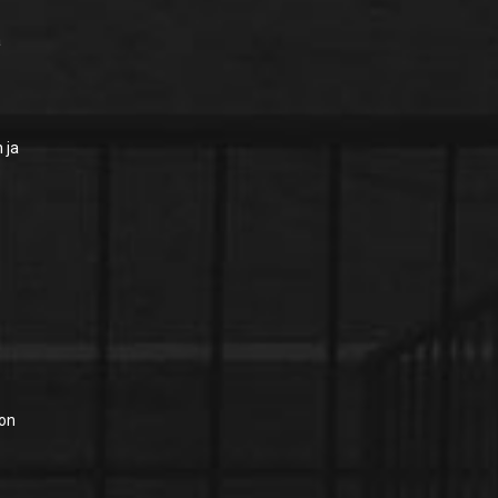
a
 ja
 on