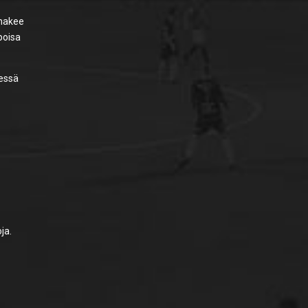
 hakee
poisa
sessä
ja.