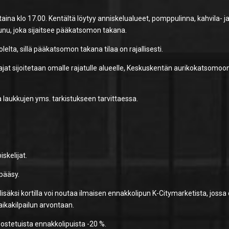
aina klo 17.00. Kentältä löytyy anniskelualueet, pomppulinna, kahvila- j
nu, joka sijaitsee pääkatsomon takana.
elta, sillä pääkatsomon takana tilaa on rajallisesti.
tajat sijoitetaan omalle rajatulle alueelle, Keskuskentän aurikokatsomoon
a laukkujen yms. tarkistukseen tarvittaessa.
iskelijat.
npääsy.
lisäksi kortilla voi noutaa ilmaisen ennakkolipun K-Citymarketista, jossa
aikakilpailun arvontaan.
 ostetuista ennakkolipuista -20 %.