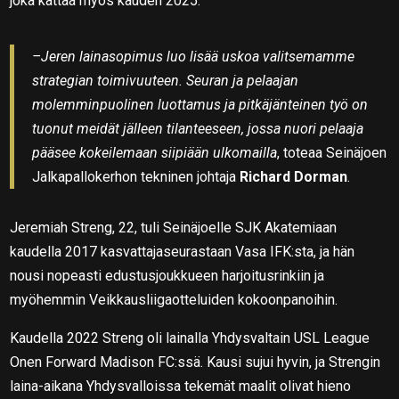
joka kattaa myös kauden 2025.
–Jeren lainasopimus luo lisää uskoa valitsemamme
strategian toimivuuteen. Seuran ja pelaajan
molemminpuolinen luottamus ja pitkäjänteinen työ on
tuonut meidät jälleen tilanteeseen, jossa nuori pelaaja
pääsee kokeilemaan siipiään ulkomailla
, toteaa Seinäjoen
Jalkapallokerhon tekninen johtaja
Richard Dorman
.
Jeremiah Streng, 22, tuli Seinäjoelle SJK Akatemiaan
kaudella 2017 kasvattajaseurastaan Vasa IFK:sta, ja hän
nousi nopeasti edustusjoukkueen harjoitusrinkiin ja
myöhemmin Veikkausliigaotteluiden kokoonpanoihin.
Kaudella 2022 Streng oli lainalla Yhdysvaltain USL League
Onen Forward Madison FC:ssä. Kausi sujui hyvin, ja Strengin
laina-aikana Yhdysvalloissa tekemät maalit olivat hieno