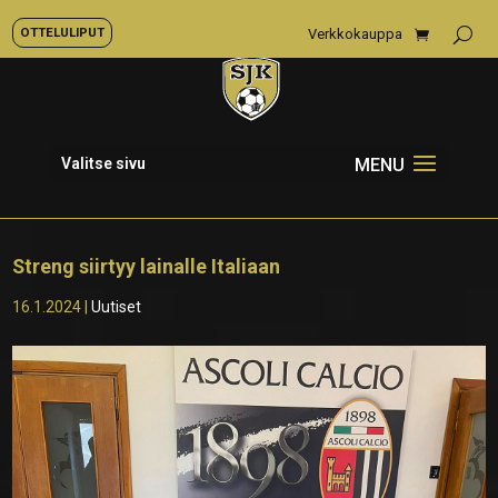
OTTELULIPUT
Verkkokauppa
Valitse sivu
Streng siirtyy lainalle Italiaan
16.1.2024
|
Uutiset