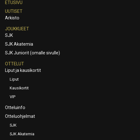
ETUSIVU
UUTISET
Arkisto
JOUKKUEET
SJK
SJK Akatemia
SJK Juniorit (omalle sivulle)
OTTELUT
Liput ja kausikortit
Liput
Kausikortit
VIP
Otteluinfo
Otteluohjelmat
SJK
SJK Akatemia