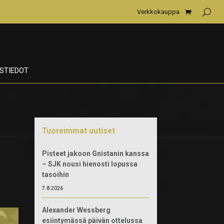
Verkkokauppa
STIEDOT
Tuoreimmat uutiset
Pisteet jakoon Gnistanin kanssa
– SJK nousi hienosti lopussa
tasoihin
7.8.2026
Alexander Wessberg
esiintymässä päivän ottelussa