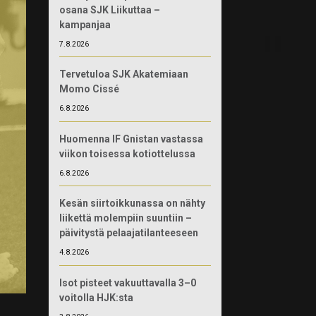
osana SJK Liikuttaa –
kampanjaa
7.8.2026
Tervetuloa SJK Akatemiaan
Momo Cissé
6.8.2026
Huomenna IF Gnistan vastassa
viikon toisessa kotiottelussa
6.8.2026
Kesän siirtoikkunassa on nähty
liikettä molempiin suuntiin –
päivitystä pelaajatilanteeseen
4.8.2026
Isot pisteet vakuuttavalla 3–0
voitolla HJK:sta