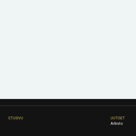
ETUSIVU
UUTISET
Arkisto