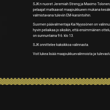
SJK:n nuoret Jeremiah Streng ja Maximo Tolonen
pelaajat matkaavat maajoukkueen mukana kesäkuu
valmistavana tuleviin EM-karsintoihin.
Suomen päävalmentaja Kai Nyyssönen on valinnut 
hyvin peliaikaa jo siksikin, että ensimmäinen ottelu
on sunnuntaina 9.6. klo 13.
SJK onnittelee kaksikkoa valinnasta.
Voit lukea lisää maajoukkuevalinnoista ja tulevas