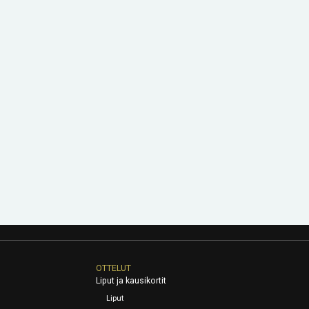
OTTELUT
Liput ja kausikortit
Liput