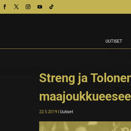
UUTISET
Streng ja Tolon
maajoukkueese
22.5.2019
|
Uutiset