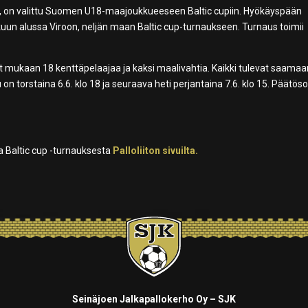
, on valittu Suomen U18-maajoukkueeseen Baltic cupiin. Hyökäyspään
n alussa Viroon, neljän maan Baltic cup-turnaukseen. Turnaus toimii
mukaan 18 kenttäpelaajaa ja kaksi maalivahtia. Kaikki tulevat saamaa
 on torstaina 6.6. klo 18 ja seuraava heti perjantaina 7.6. klo 15. Päätöso
ta Baltic cup -turnauksesta
Palloliiton sivuilta.
Seinäjoen Jalkapallokerho Oy – SJK