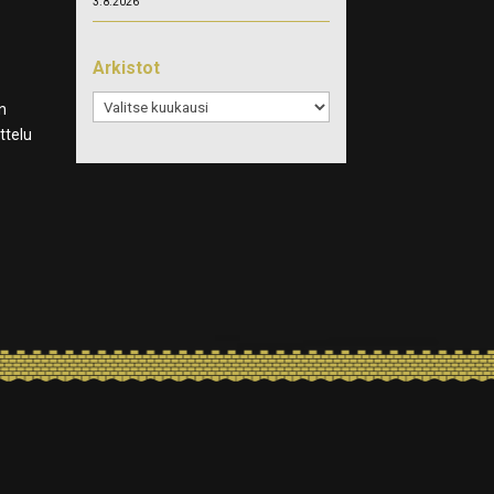
3.8.2026
Arkistot
Arkistot
n
ttelu