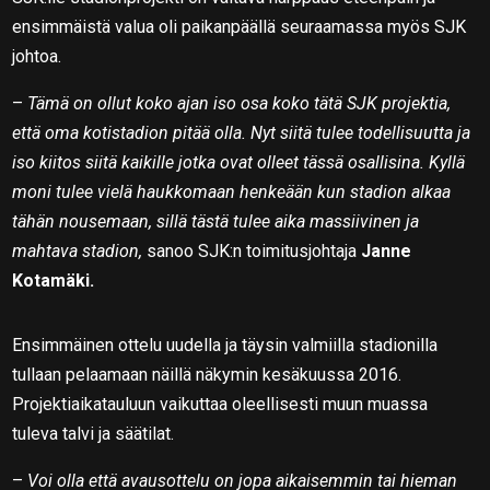
ensimmäistä valua oli paikanpäällä seuraamassa myös SJK
johtoa.
–
Tämä on ollut koko ajan iso osa koko tätä SJK projektia,
että oma kotistadion pitää olla. Nyt siitä tulee todellisuutta ja
iso kiitos siitä kaikille jotka ovat olleet tässä osallisina. Kyllä
moni tulee vielä haukkomaan henkeään kun stadion alkaa
tähän nousemaan, sillä tästä tulee aika massiivinen ja
mahtava stadion,
sanoo SJK:n toimitusjohtaja
Janne
Kotamäki.
Ensimmäinen ottelu uudella ja täysin valmiilla stadionilla
tullaan pelaamaan näillä näkymin kesäkuussa 2016.
Projektiaikatauluun vaikuttaa oleellisesti muun muassa
tuleva talvi ja säätilat.
–
Voi olla että avausottelu on jopa aikaisemmin tai hieman