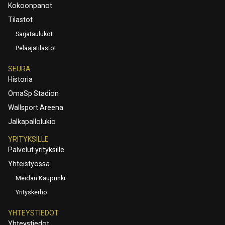
Kokoonpanot
Tilastot
Sarjataulukot
Pelaajatilastot
SEURA
Historia
OmaSp Stadion
Wallsport Areena
Jalkapallolukio
YRITYKSILLE
Palvelut yrityksille
Yhteistyössä
Meidän Kaupunki
Yrityskerho
YHTEYSTIEDOT
Yhteystiedot