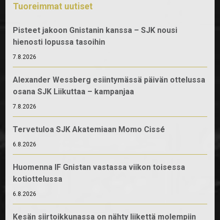
Tuoreimmat uutiset
Pisteet jakoon Gnistanin kanssa – SJK nousi
hienosti lopussa tasoihin
7.8.2026
Alexander Wessberg esiintymässä päivän ottelussa
osana SJK Liikuttaa – kampanjaa
7.8.2026
Tervetuloa SJK Akatemiaan Momo Cissé
6.8.2026
Huomenna IF Gnistan vastassa viikon toisessa
kotiottelussa
6.8.2026
Kesän siirtoikkunassa on nähty liikettä molempiin