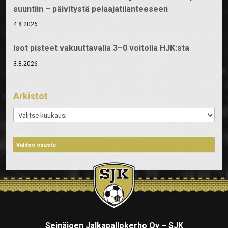
suuntiin – päivitystä pelaajatilanteeseen
4.8.2026
Isot pisteet vakuuttavalla 3–0 voitolla HJK:sta
3.8.2026
Arkistot
Arkistot
Seinäjoen Jalkapallokerho Oy – SJK