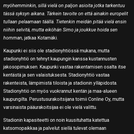
myöhemminkin, sillä vielä on paljon asioita jotka tarkentuu
tässä syksyn aikana. Tärkein tavoite on että ainakin europelit
tullaan pelaamaan täällä. Tietenkin meidän pitää vielä ensin
niihin selvitä, mutta eiköhän Simo ja joukkue hoida sen
homman,
jatkaa Kotamäki.
Kaupunki ei siis ole stadionyhtiössä mukana, mutta
stadionyhtiö on tehnyt kaupungin kanssa kustannusten
jakosopimuksen. Kaupunki vastaa rakentamisen osalta itse
kentästä ja sen valaistuksesta. Stadionyhtiö vastaa
rakenteista, lämpimistä tiloista ja stadionin ylläpidosta.
Stadionyhtiö on myös vuokrannut kentän ja maa-alueen
kaupungilta. Perustusurakoitsijana toimii Conline Oy, mutta
varsinaista pääurakoitsijaa ei ole vielä valittu.
Stadionin kapasiteetti on noin kuusituhatta katettua
katsomopaikkaa ja palvelut siellä tulevat olemaan