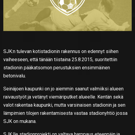
SJK:n tulevan kotistadionin rakennus on edennyt siihen
vaiheeseen, että tänään tiistaina 25.8.2015, suoritettiin
stadionin pääkatsomon perustuksien ensimmäinen
betonivalu.
Seinäjoen kaupunki on jo aiemmin saanut valmiiksi alueen
raivaustyöt ja vetänyt viemäriputket alueelle. Kentän sekä
valot rakentaa kaupunki, mutta varsinaisen stadionin ja sen
lämpimien tilojen rakentamisesta vastaa stadionyhtiö jossa
SJK on mukana.
SJK:lle stadionprojekti on valtava harppaus eteenpäin ja