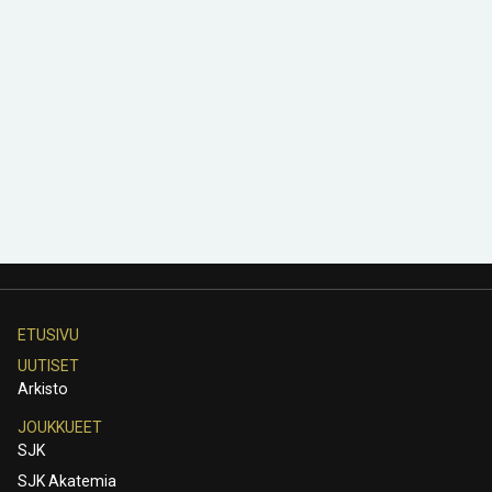
ETUSIVU
UUTISET
Arkisto
JOUKKUEET
SJK
SJK Akatemia