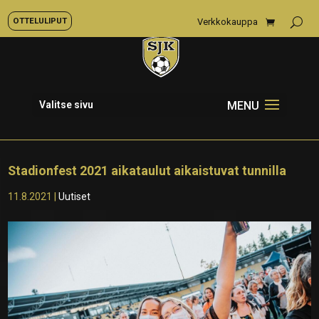
OTTELULIPUT
Verkkokauppa
Valitse sivu
Stadionfest 2021 aikataulut aikaistuvat tunnilla
11.8.2021
|
Uutiset