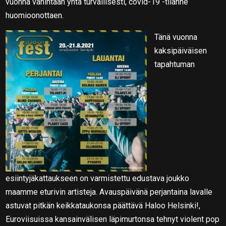
vuonna vähintään yhtä turvallisesti, covid-19 -tilanne
huomioonottaen.
Tänä vuonna
kaksipäiväisen
tapahtuman
esiintyjäkattaukseen on varmistettu edustava joukko
maamme eturivin artisteja. Avauspäivänä perjantaina lavalle
astuvat pitkän keikkataukonsa päättävä Haloo Helsinki!,
Euroviisuissa kansainvälisen läpimurtonsa tehnyt violent pop