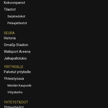
Kokoonpanot
Tilastot
Sarjataulukot
Pelaajatilastot
SEURA
Historia
OmaSp Stadion
Wallsport Areena
Jalkapallolukio
YRITYKSILLE
Palvelut yrityksille
Yhteistyössä
Meidän Kaupunki
Yrityskerho
YHTEYSTIEDOT
Yhteystiedot