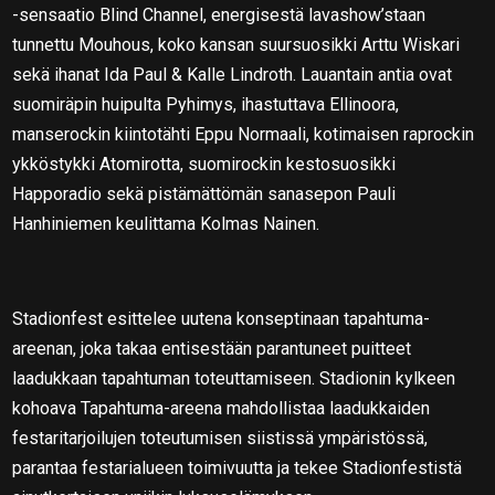
-sensaatio Blind Channel, energisestä lavashow’staan
tunnettu Mouhous, koko kansan suursuosikki Arttu Wiskari
sekä ihanat Ida Paul & Kalle Lindroth. Lauantain antia ovat
suomiräpin huipulta Pyhimys, ihastuttava Ellinoora,
manserockin kiintotähti Eppu Normaali, kotimaisen raprockin
ykköstykki Atomirotta, suomirockin kestosuosikki
Happoradio sekä pistämättömän sanasepon Pauli
Hanhiniemen keulittama Kolmas Nainen.
Stadionfest esittelee uutena konseptinaan tapahtuma-
areenan, joka takaa entisestään parantuneet puitteet
laadukkaan tapahtuman toteuttamiseen. Stadionin kylkeen
kohoava Tapahtuma-areena mahdollistaa laadukkaiden
festaritarjoilujen toteutumisen siistissä ympäristössä,
parantaa festarialueen toimivuutta ja tekee Stadionfestistä