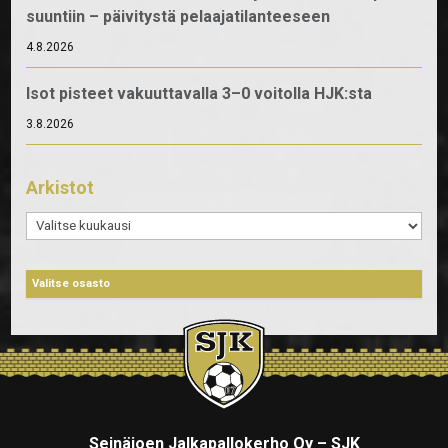
suuntiin – päivitystä pelaajatilanteeseen
4.8.2026
Isot pisteet vakuuttavalla 3–0 voitolla HJK:sta
3.8.2026
Arkistot
Arkistot
Seinäjoen Jalkapallokerho Oy – SJK