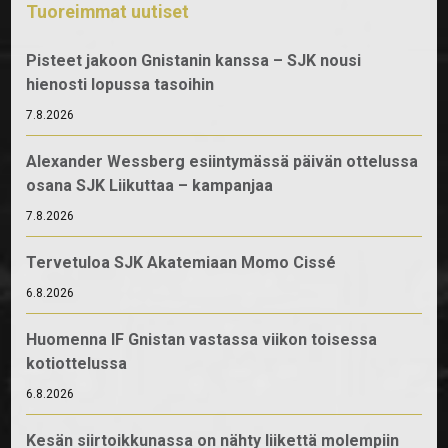
Tuoreimmat uutiset
Pisteet jakoon Gnistanin kanssa – SJK nousi
hienosti lopussa tasoihin
7.8.2026
Alexander Wessberg esiintymässä päivän ottelussa
osana SJK Liikuttaa – kampanjaa
7.8.2026
Tervetuloa SJK Akatemiaan Momo Cissé
6.8.2026
Huomenna IF Gnistan vastassa viikon toisessa
kotiottelussa
6.8.2026
Kesän siirtoikkunassa on nähty liikettä molempiin