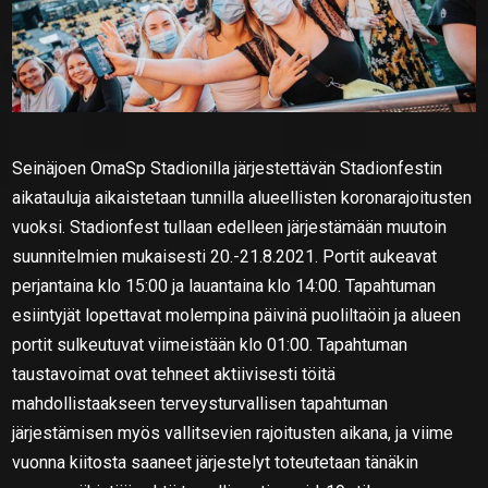
Seinäjoen OmaSp Stadionilla järjestettävän Stadionfestin
aikatauluja aikaistetaan tunnilla alueellisten koronarajoitusten
vuoksi. Stadionfest tullaan edelleen järjestämään muutoin
suunnitelmien mukaisesti 20.-21.8.2021. Portit aukeavat
perjantaina klo 15:00 ja lauantaina klo 14:00. Tapahtuman
esiintyjät lopettavat molempina päivinä puoliltaöin ja alueen
portit sulkeutuvat viimeistään klo 01:00. Tapahtuman
taustavoimat ovat tehneet aktiivisesti töitä
mahdollistaakseen terveysturvallisen tapahtuman
järjestämisen myös vallitsevien rajoitusten aikana, ja viime
vuonna kiitosta saaneet järjestelyt toteutetaan tänäkin