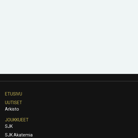
ETUSIVU
UUTISET
Arkisto
JOUKKUEET
SJK
SJK Akatemia