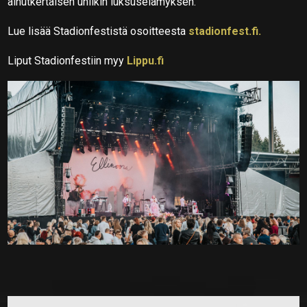
ainutkertaisen uniikin luksuselämyksen.
Lue lisää Stadionfestistä osoitteesta
stadionfest.fi.
Liput Stadionfestiin myy
Lippu.fi