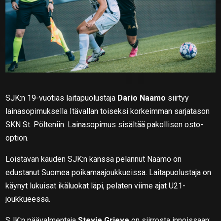
SJK:n 19-vuotias laitapuolustaja
Dario Naamo
siirtyy
lainasopimuksella Itävallan toiseksi korkeimman sarjatason
SKN St. Pölteniin. Lainasopimus sisältää pakollisen osto-
option.
Loistavan kauden SJK:n kanssa pelannut Naamo on
edustanut Suomea poikamaajoukkueissa. Laitapuolustaja on
käynyt lukuisat ikäluokat läpi, pelaten viime ajat U21-
joukkueessa.
SJK:n päävalmentaja
Stevie Grieve
on siirrosta innoissaan: