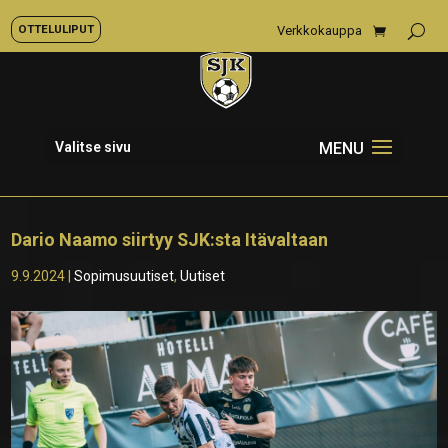
OTTELULIPUT
Verkkokauppa
Valitse sivu
Dario Naamo siirtyy SJK:sta Itävaltaan
9.9.2024
|
Sopimusuutiset
,
Uutiset