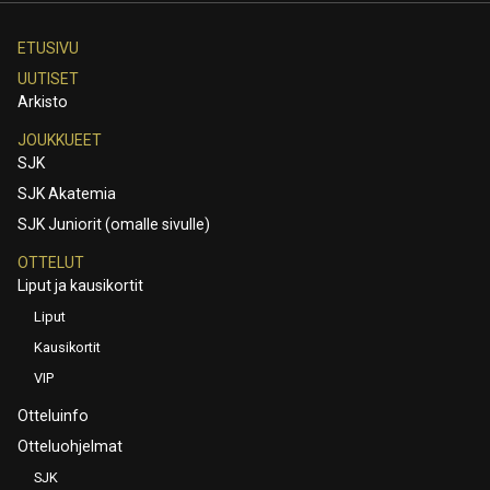
ETUSIVU
UUTISET
Arkisto
JOUKKUEET
SJK
SJK Akatemia
SJK Juniorit (omalle sivulle)
OTTELUT
Liput ja kausikortit
Liput
Kausikortit
VIP
Otteluinfo
Otteluohjelmat
SJK