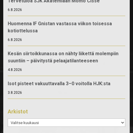
Tervetuloa SJK Akatemiaan Momo Cissé
6.8.2026
Huomenna IF Gnistan vastassa viikon toisessa
kotiottelussa
6.8.2026
Kesän siirtoikkunassa on nähty liikettä molempiin
suuntiin – päivitystä pelaajatilanteeseen
4.8.2026
Isot pisteet vakuuttavalla 3–0 voitolla HJK:sta
3.8.2026
Arkistot
Arkistot