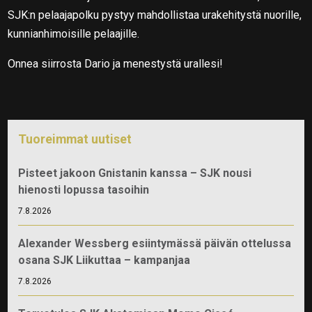
SJK:n pelaajapolku pystyy mahdollistaa urakehitystä nuorille,
kunnianhimoisille pelaajille.
Onnea siirrosta Dario ja menestystä urallesi!
Tuoreimmat uutiset
Pisteet jakoon Gnistanin kanssa – SJK nousi
hienosti lopussa tasoihin
7.8.2026
Alexander Wessberg esiintymässä päivän ottelussa
osana SJK Liikuttaa – kampanjaa
7.8.2026