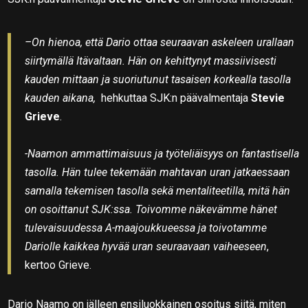
–On hienoa, että Dario ottaa seuraavan askeleen urallaan
siirtymällä Itävaltaan. Hän on kehittynyt massiivisesti
kauden mittaan ja suoriutunut tasaisen korkealla tasolla
kauden aikana,
hehkuttaa SJK:n päävalmentaja
Stevie
Grieve
.
-Naamon ammattimaisuus ja työteliäisyys on fantastisella
tasolla. Hän tulee tekemään mahtavan uran jatkaessaan
samalla tekemisen tasolla sekä mentaliteetilla, mitä hän
on osoittanut SJK:ssa. Toivomme näkevämme hänet
tulevaisuudessa A-maajoukkueessa ja toivotamme
Dariolle kaikkea hyvää uran seuraavaan vaiheeseen
,
kertoo Grieve.
Dario Naamo on jälleen ensiluokkainen osoitus siitä, miten